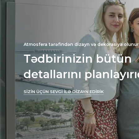
Atmosfera tərəfindən dizayn və dekorasiya olunur
Tədbirinizin bütün
detallarını planlayır
SİZİN ÜÇÜN SEVGİ İLƏ DİZAYN EDİRİK