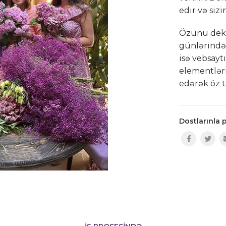
edir və sizi
Özünü deko
günlərində
isə vebsayt
elementləri
edərək öz t
Dostlarınla p