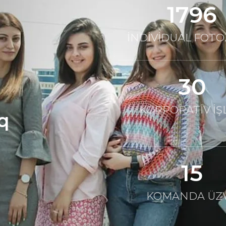
1800
İNDİVİDUAL FOT
30
KORPORATİV İŞ
ıq
15
KOMANDA ÜZ