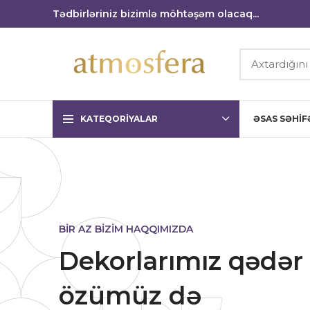
Tədbirləriniz bizimlə möhtəşəm olacaq...
KATEQORIYALAR
ƏSAS SƏHIF
BİR AZ BİZİM HAQQIMIZDA
Dekorlarımız qədər
özümüz də