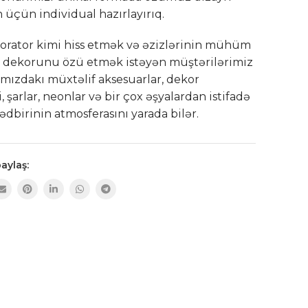
n üçün individual hazırlayırıq.
rator kimi hiss etmək və əzizlərinin mühüm
 dekorunu özü etmək istəyən müştərilərimiz
ımızdakı müxtəlif aksesuarlar, dekor
, şarlar, neonlar və bir çox əşyalardan istifadə
ədbirinin atmosferasını yarada bilər.
aylaş: