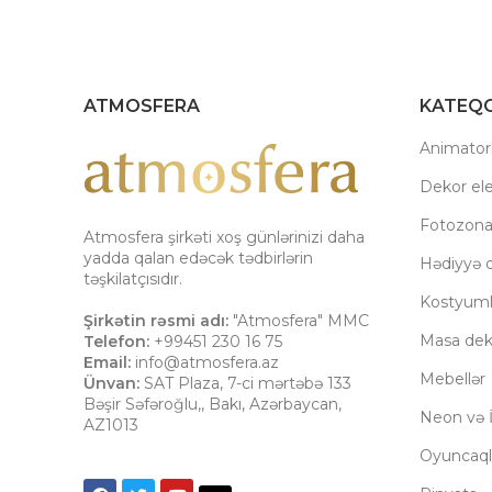
ATMOSFERA
KATEQO
Animatorl
Dekor el
Fotozon
Atmosfera şirkəti xoş günlərinizi daha
yadda qalan edəcək tədbirlərin
Hədiyyə q
təşkilatçısıdır.
Kostyuml
Şirkətin rəsmi adı:
"Atmosfera" MMC
Masa dek
Telefon:
+99451 230 16 75
Email:
info@atmosfera.az
Mebellər
Ünvan:
SAT Plaza, 7-ci mərtəbə 133
Bəşir Səfəroğlu,
,
Bakı
,
Azərbaycan
,
Neon və İ
AZ1013
Oyuncaql