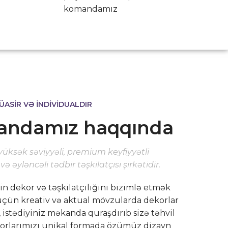
komandamız
ÜASİR VƏ İNDİVİDUALDIR
ndamız haqqında
üksək səviyyəli, premium keyfiyyətli
ə əyləncəli tədbir təşkilatçısı şirkətidir.
in dekor və təşkilatçılığını bizimlə etmək
üçün kreativ və aktual mövzularda dekorlar
, istədiyiniz məkanda quraşdırıb sizə təhvil
korlarımızı unikal formada özümüz dizayn