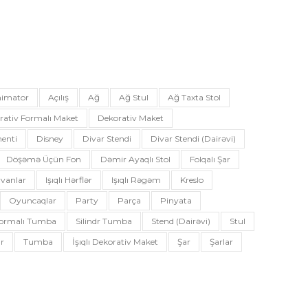
imator
Açılış
Ağ
Ağ Stul
Ağ Taxta Stol
rativ Formalı Maket
Dekorativ Maket
enti
Disney
Divar Stendi
Divar Stendi (dairəvi)
Döşəmə Üçün Fon
Dəmir Ayaqlı Stol
Folqalı Şar
vanlar
Işıqlı Hərflər
Işıqlı Rəgəm
Kreslo
Oyuncaqlar
Party
Parça
Pinyata
 Formalı Tumba
Silindr Tumba
Stend (dairəvi)
Stul
r
Tumba
İşıqlı Dekorativ Maket
Şar
Şarlar