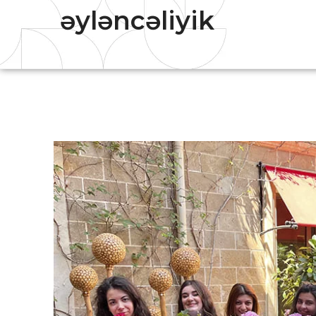
əyləncəliyik