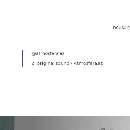
İncəsən
@atmosfera.az
♬ original sound - Atmosfera.az