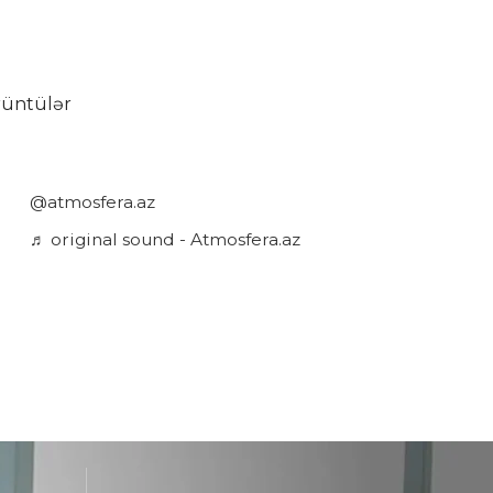
rüntülər
@atmosfera.az
♬ original sound - Atmosfera.az