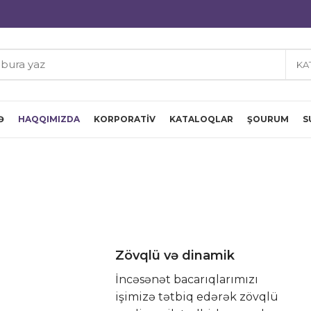
KA
Ə
HAQQIMIZDA
KORPORATIV
KATALOQLAR
ŞOURUM
S
Zövqlü və dinamik
İncəsənət bacarıqlarımızı
işimizə tətbiq edərək zövqlü