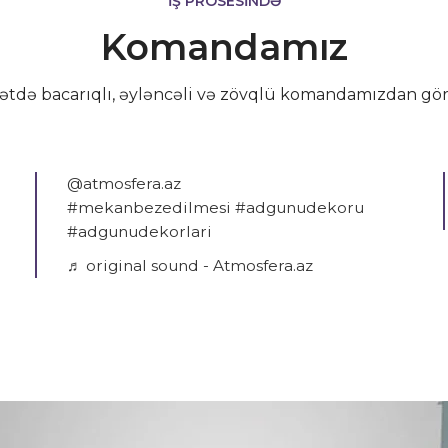
İŞ PROSESİNDƏ
Komandamız
ətdə bacarıqlı, əyləncəli və zövqlü komandamızdan gö
@atmosfera.az
#mekanbezedilmesi
#adgunudekoru
#adgunudekorlari
♬ original sound - Atmosfera.az