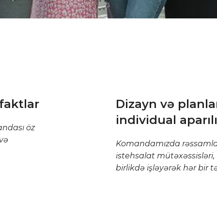
faktlar
Dizayn və planla
individual aparılı
ndası öz
 və
Komandamızda rəssamlar, 
istehsalat mütəxəssisləri,
birlikdə işləyərək hər bir t