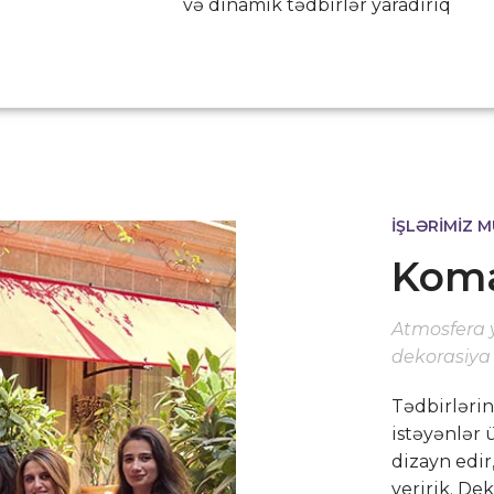
və dinamik tədbirlər yaradırıq
İŞLƏRİMİZ M
Koma
Atmosfera y
dekorasiya v
Tədbirlərin
istəyənlər 
dizayn edir
veririk. De