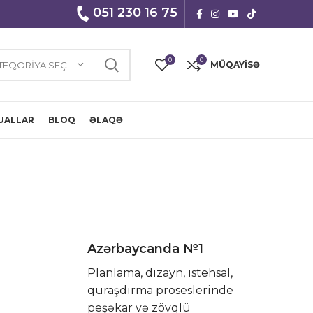
051 230 16 75
0
0
TEQORIYA SEÇ
MÜQAYISƏ
UALLAR
BLOQ
ƏLAQƏ
Azərbaycanda №1
Planlama, dizayn, istehsal,
quraşdırma proseslerinde
peşəkar və zövqlü