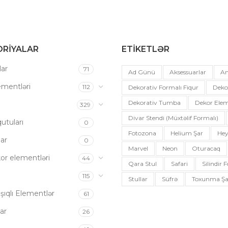
RIYALAR
ETIKETLƏR
ar
71
Ad Günü
Aksessuarlar
An
ementləri
112
Dekorativ Formalı Fiqur
Deko
Dekorativ Tumba
Dekor Elem
a
329
Divar Stendi (müxtəlif Formalı)
utuları
0
Fotozona
Helium Şar
Hey
ar
0
Marvel
Neon
Oturacaq
or elementləri
44
Qara Stul
Safari
Silindir
115
Stullar
Süfrə
Toxunma Şa
şıqlı Elementlər
61
ar
26