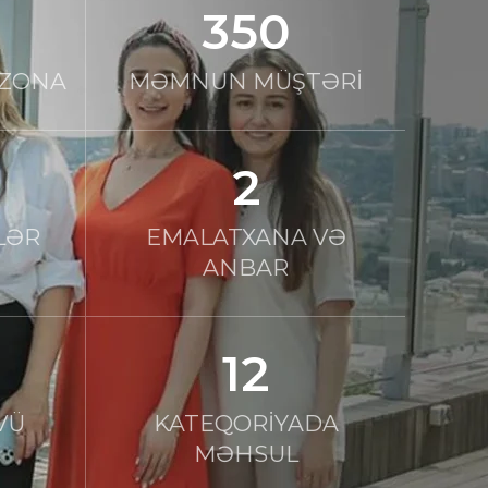
350
OZONA
MƏMNUN MÜŞTƏRİ
2
LƏR
EMALATXANA VƏ
ANBAR
12
VÜ
KATEQORİYADA
MƏHSUL