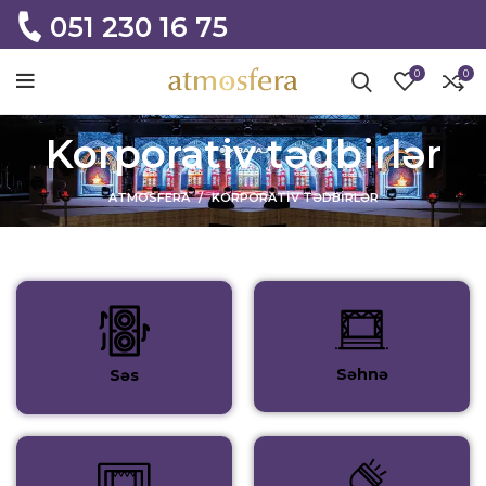
051 230 16 75
0
0
Korporativ tədbirlər
ATMOSFERA
KORPORATIV TƏDBIRLƏR
Səhnə
Səs