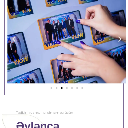
Tədbirin darıxdırıcı olmaması üçün
Əyləncə