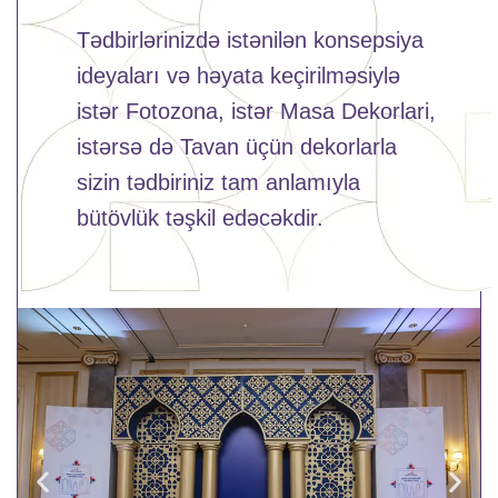
Tədbirlərinizdə istənilən konsepsiya
ideyaları və həyata keçirilməsiylə
istər Fotozona, istər Masa Dekorlari,
istərsə də Tavan üçün dekorlarla
sizin tədbiriniz tam anlamıyla
bütövlük təşkil edəcəkdir.