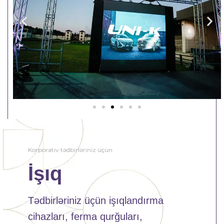
Korporativ tədbirləriniz üçün
İşıq
Tədbirləriniz üçün işıqlandırma
cihazları, ferma qurğuları,