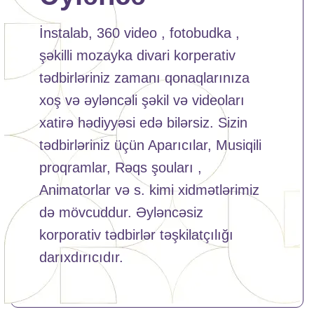
İnstalab, 360 video , fotobudka ,
şəkilli mozayka divari korperativ
tədbirləriniz zamanı qonaqlarınıza
xoş və əyləncəli şəkil və videoları
xatirə hədiyyəsi edə bilərsiz. Sizin
tədbirləriniz üçün Aparıcılar, Musiqili
proqramlar, Rəqs şouları ,
Animatorlar və s. kimi xidmətlərimiz
də mövcuddur. Əyləncəsiz
korporativ tədbirlər təşkilatçılığı
darıxdırıcıdır.