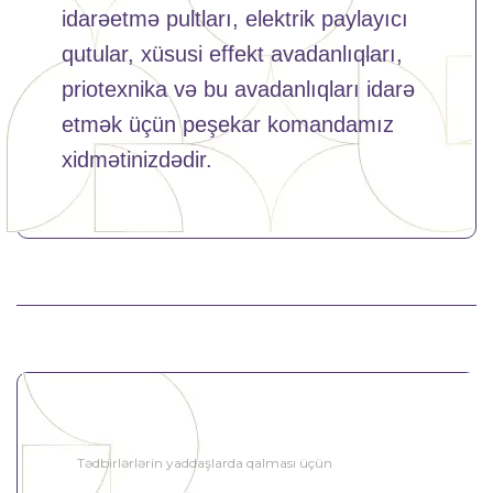
idarəetmə pultları, elektrik paylayıcı
qutular, xüsusi effekt avadanlıqları,
priotexnika və bu avadanlıqları idarə
etmək üçün peşekar komandamız
xidmətinizdədir.
Tədbirlərlərin yaddaşlarda qalması üçün