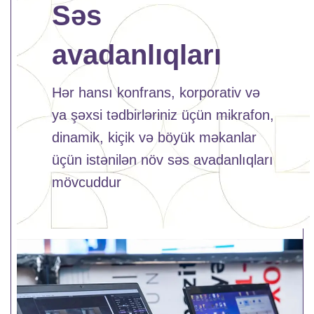
Səs
avadanlıqları
Hər hansı konfrans, korporativ və
ya şəxsi tədbirləriniz üçün mikrafon,
dinamik, kiçik və böyük məkanlar
üçün istənilən növ səs avadanlıqları
mövcuddur