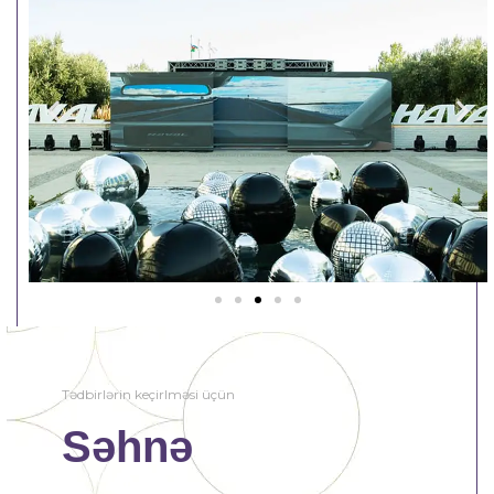
Tədbirlərin keçirlməsi üçün
Səhnə