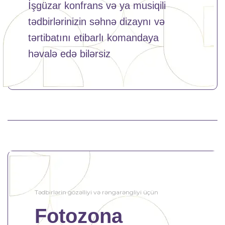
İşgüzar konfrans və ya musiqili
tədbirlərinizin səhnə dizaynı və
tərtibatını etibarlı komandaya
həvalə edə bilərsiz
Tədbirlərin gözəlliyi və rəngarəngliyi üçün
Fotozona