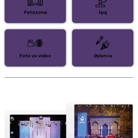
Fotozona
İşıq
Foto və video
Əyləncə