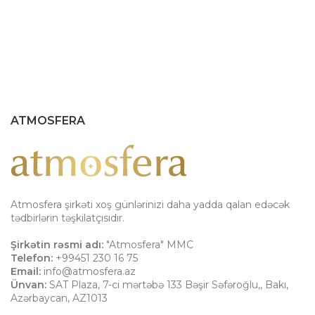
ATMOSFERA
Atmosfera şirkəti xoş günlərinizi daha yadda qalan edəcək
tədbirlərin təşkilatçısıdır.
Şirkətin rəsmi adı:
"Atmosfera" MMC
Telefon:
+99451 230 16 75
Email:
info@atmosfera.az
Ünvan:
SAT Plaza, 7-ci mərtəbə 133 Bəşir Səfəroğlu,
,
Bakı
,
Azərbaycan
,
AZ1013