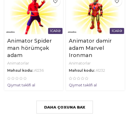
İCARƏ
İCARƏ
Animator Spider
Animator dəmir
man hörümçək
adam Marvel
adam
Ironman
Animatorlar
Animatorlar
Məhsul kodu:
A1236
Məhsul kodu:
A1232
Qiymət təklifi al
Qiymət təklifi al
DAHA ÇOXUNA BAX