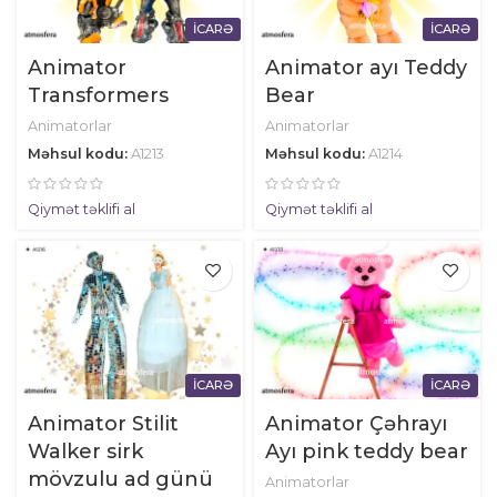
İCARƏ
İCARƏ
Animator
Animator ayı Teddy
Transformers
Bear
Animatorlar
Animatorlar
Məhsul kodu:
A1213
Məhsul kodu:
A1214
Qiymət təklifi al
Qiymət təklifi al
İCARƏ
İCARƏ
Animator Stilit
Animator Çəhrayı
Walker sirk
Ayı pink teddy bear
mövzulu ad günü
Animatorlar