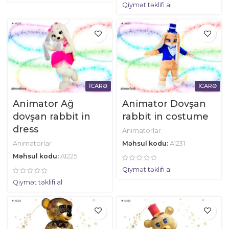
Qiymət təklifi al
İCARƏ
İCARƏ
Animator Ağ
Animator Dovşan
dovşan rabbit in
rabbit in costume
dress
Animatorlar
Animatorlar
Məhsul kodu:
A1231
Məhsul kodu:
A1225
Qiymət təklifi al
Qiymət təklifi al