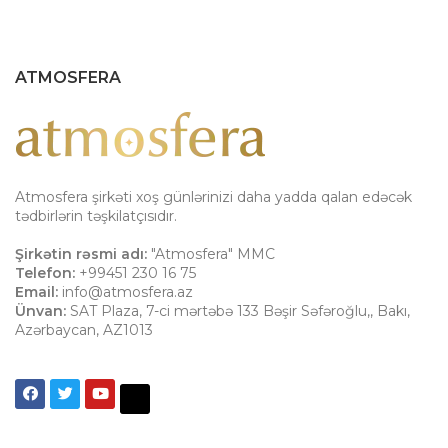
ATMOSFERA
Atmosfera şirkəti xoş günlərinizi daha yadda qalan edəcək
tədbirlərin təşkilatçısıdır.
Şirkətin rəsmi adı:
"Atmosfera" MMC
Telefon:
+99451 230 16 75
Email:
info@atmosfera.az
Ünvan:
SAT Plaza, 7-ci mərtəbə 133 Bəşir Səfəroğlu,
,
Bakı
,
Azərbaycan
,
AZ1013