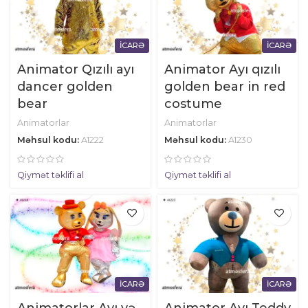
İCARƏ
İCARƏ
Animator Qızılı ayı
Animator Ayı qızılı
dancer golden
golden bear in red
bear
costume
Animatorlar
Animatorlar
Məhsul kodu:
A1222
Məhsul kodu:
A1230
Qiymət təklifi al
Qiymət təklifi al
İCARƏ
İCARƏ
Animatorlar Ayı və
Animator Ayı Teddy