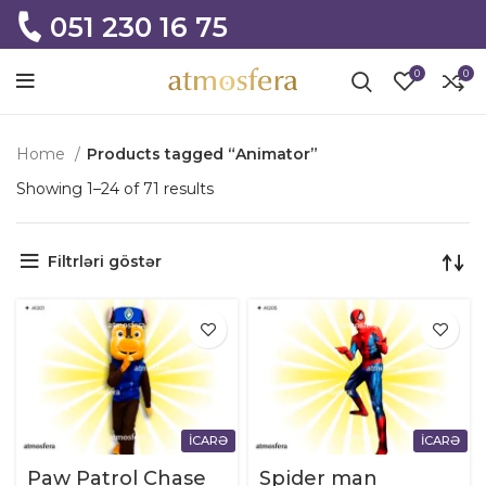
051 230 16 75
0
0
Home
Products tagged “Animator”
Showing 1–24 of 71 results
Filtrləri göstər
İCARƏ
İCARƏ
Paw Patrol Chase
Spider man