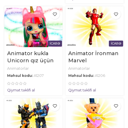
İCARƏ
İCARƏ
Animator kukla
Animator İronman
Unicorn qız üçün
Marvel
Animatorlar
Animatorlar
Məhsul kodu:
A1207
Məhsul kodu:
A1206
Qiymət təklifi al
Qiymət təklifi al