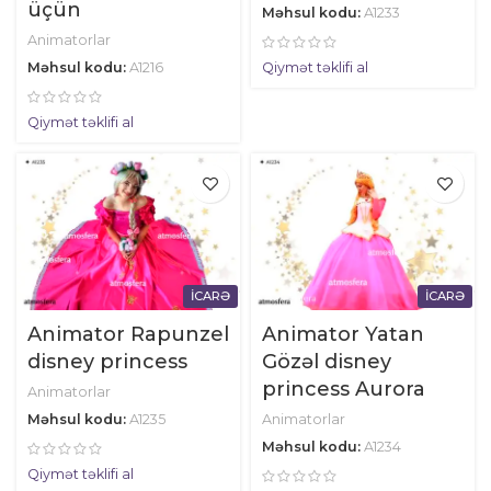
üçün
Məhsul kodu:
A1233
Animatorlar
Məhsul kodu:
A1216
Qiymət təklifi al
Qiymət təklifi al
İCARƏ
İCARƏ
Animator Rapunzel
Animator Yatan
disney princess
Gözəl disney
princess Aurora
Animatorlar
Məhsul kodu:
A1235
Animatorlar
Məhsul kodu:
A1234
Qiymət təklifi al