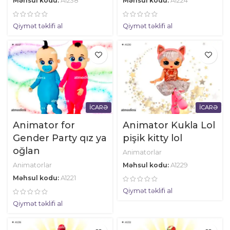
Məhsul kodu:
A1238
Məhsul kodu:
A1224
Qiymət təklifi al
Qiymət təklifi al
İCARƏ
İCARƏ
Animator for
Animator Kukla Lol
Gender Party qız ya
pişik kitty lol
oğlan
Animatorlar
Animatorlar
Məhsul kodu:
A1229
Məhsul kodu:
A1221
Qiymət təklifi al
Qiymət təklifi al