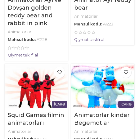
Dovşan golden
bear
teddy bear and
Animatorlar
rabbit in pink
Məhsul kodu:
A1223
Animatorlar
Məhsul kodu:
A1228
Qiymət təklifi al
Qiymət təklifi al
İCARƏ
İCARƏ
Squid Games filmin
Animatorlar kinder
animatorları
Begemotlar
Animatorlar
Animatorlar