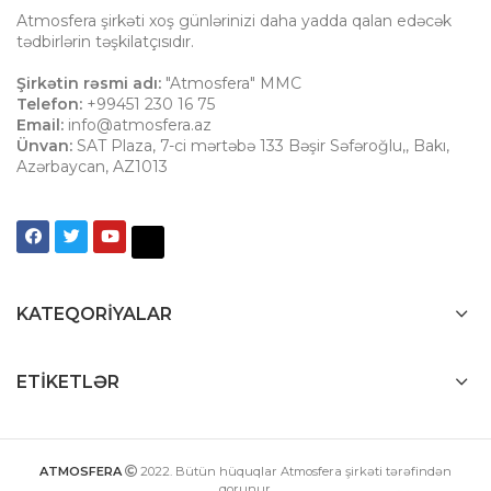
Atmosfera şirkəti xoş günlərinizi daha yadda qalan edəcək
tədbirlərin təşkilatçısıdır.
Şirkətin rəsmi adı:
"Atmosfera" MMC
Telefon:
+99451 230 16 75
Email:
info@atmosfera.az
Ünvan:
SAT Plaza, 7-ci mərtəbə 133 Bəşir Səfəroğlu,
,
Bakı
,
Azərbaycan
,
AZ1013
KATEQORIYALAR
ETIKETLƏR
ATMOSFERA
2022
. Bütün hüquqlar Atmosfera şirkəti tərəfindən
qorunur.