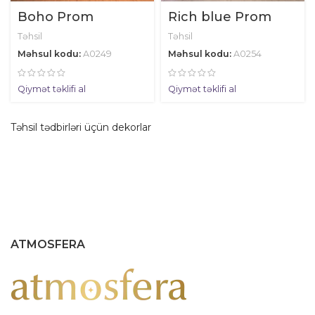
Boho Prom
Rich blue Prom
Təhsil
Təhsil
Məhsul kodu:
A0249
Məhsul kodu:
A0254
Qiymət təklifi al
Qiymət təklifi al
Təhsil tədbirləri üçün dekorlar
ATMOSFERA