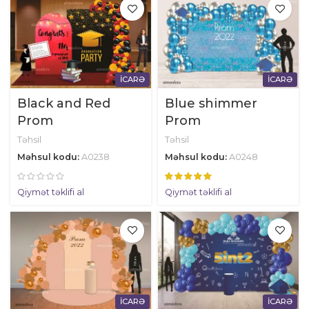
İCARƏ
İCARƏ
Black and Red
Blue shimmer
Prom
Prom
Təhsil
Təhsil
Məhsul kodu:
A0238
Məhsul kodu:
A0248
Qiymət təklifi al
Qiymət təklifi al
İCARƏ
İCARƏ