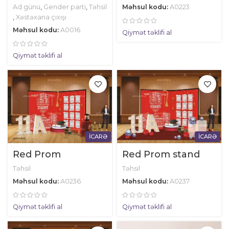
Ad günü
,
Gender parti
,
Təhsil
Məhsul kodu:
A0223
,
Xəstəxana çıxışı
Məhsul kodu:
A0016
Qiymət təklifi al
Qiymət təklifi al
İCARƏ
İCARƏ
Red Prom
Red Prom stand
Təhsil
Təhsil
Məhsul kodu:
A0236
Məhsul kodu:
A0237
Qiymət təklifi al
Qiymət təklifi al