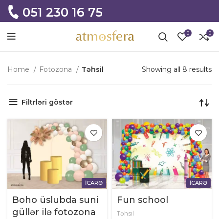
051 230 16 75
0
0
Home
Fotozona
Təhsil
Showing all 8 results
Filtrləri göstər
İCARƏ
İCARƏ
Boho üslubda suni
Fun school
güllər ilə fotozona
Təhsil