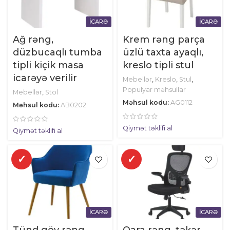
İCARƏ
İCARƏ
Ağ rəng,
Krem rəng parça
düzbucaqlı tumba
üzlü taxta ayaqlı,
tipli kiçik masa
kreslo tipli stul
icarəyə verilir
Mebellər
,
Kreslo
,
Stul
,
Populyar məhsullar
Mebellər
,
Stol
Məhsul kodu:
AG0112
Məhsul kodu:
AB0202
Qiymət təklifi al
Qiymət təklifi al
✓
✓
İCARƏ
İCARƏ