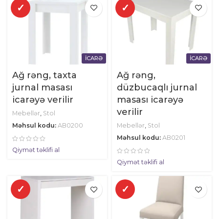
✓
✓
İCARƏ
İCARƏ
Ağ rəng, taxta
Ağ rəng,
jurnal masası
düzbucaqlı jurnal
icarəyə verilir
masası icarəyə
verilir
Mebellər
,
Stol
Məhsul kodu:
AB0200
Mebellər
,
Stol
Məhsul kodu:
AB0201
Qiymət təklifi al
Qiymət təklifi al
✓
✓