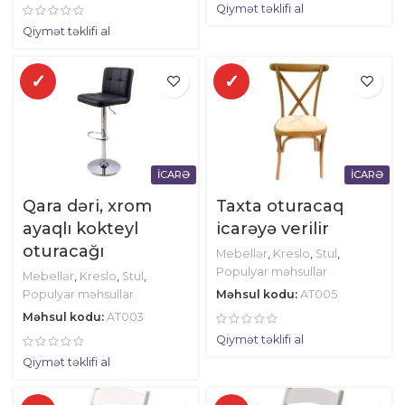
Qiymət təklifi al
Qiymət təklifi al
✓
✓
İCARƏ
İCARƏ
Qara dəri, xrom
Taxta oturacaq
ayaqlı kokteyl
icarəyə verilir
oturacağı
Mebellər
,
Kreslo
,
Stul
,
Populyar məhsullar
Mebellər
,
Kreslo
,
Stul
,
Populyar məhsullar
Məhsul kodu:
AT005
Məhsul kodu:
AT003
Qiymət təklifi al
Qiymət təklifi al