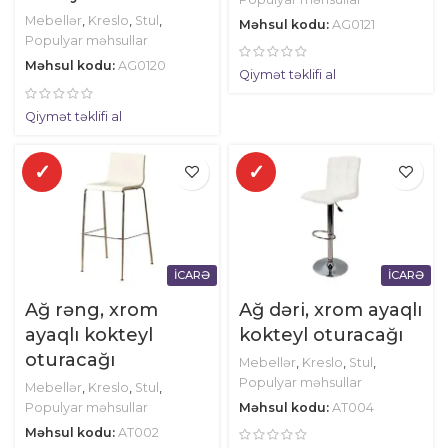
Mebellər
,
Kreslo
,
Stul
,
Məhsul kodu:
AG0121
Populyar məhsullar
Məhsul kodu:
AG0120
Qiymət təklifi al
Qiymət təklifi al
✓
✓
İCARƏ
İCARƏ
Ağ rəng, xrom
Ağ dəri, xrom ayaqlı
ayaqlı kokteyl
kokteyl oturacağı
oturacağı
Mebellər
,
Kreslo
,
Stul
,
Populyar məhsullar
Mebellər
,
Kreslo
,
Stul
,
Populyar məhsullar
Məhsul kodu:
AT004
Məhsul kodu:
AT002