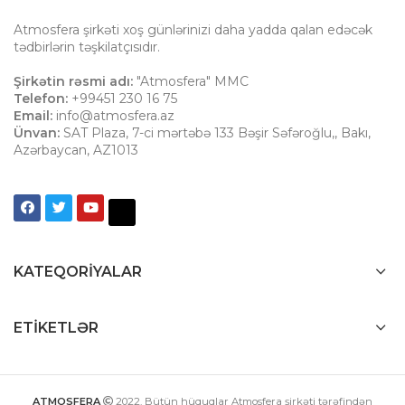
Atmosfera şirkəti xoş günlərinizi daha yadda qalan edəcək
tədbirlərin təşkilatçısıdır.
Şirkətin rəsmi adı:
"Atmosfera" MMC
Telefon:
+99451 230 16 75
Email:
info@atmosfera.az
Ünvan:
SAT Plaza, 7-ci mərtəbə 133 Bəşir Səfəroğlu,
,
Bakı
,
Azərbaycan
,
AZ1013
KATEQORIYALAR
ETIKETLƏR
ATMOSFERA
2022
. Bütün hüquqlar Atmosfera şirkəti tərəfindən