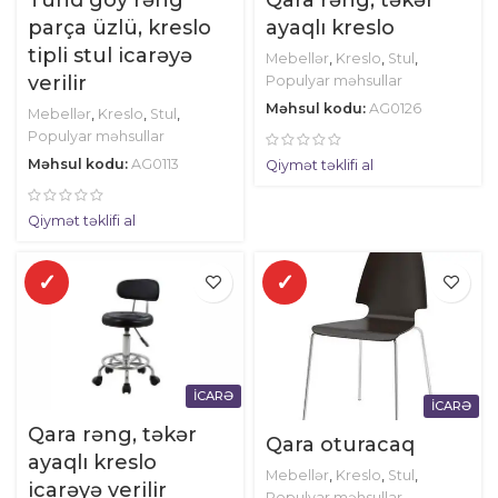
Tünd göy rəng
Qara rəng, təkər
parça üzlü, kreslo
ayaqlı kreslo
tipli stul icarəyə
Mebellər
,
Kreslo
,
Stul
,
verilir
Populyar məhsullar
Məhsul kodu:
AG0126
Mebellər
,
Kreslo
,
Stul
,
Populyar məhsullar
Məhsul kodu:
AG0113
Qiymət təklifi al
Qiymət təklifi al
✓
✓
İCARƏ
İCARƏ
Qara rəng, təkər
Qara oturacaq
ayaqlı kreslo
Mebellər
,
Kreslo
,
Stul
,
icarəyə verilir
Populyar məhsullar