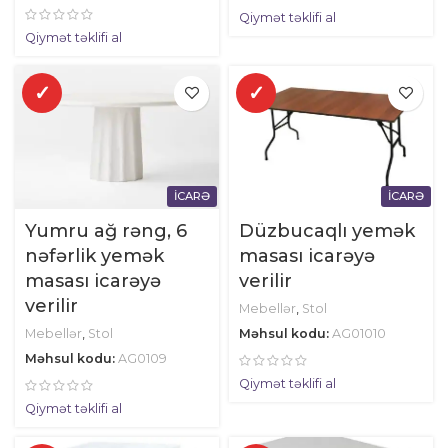
Qiymət təklifi al
Qiymət təklifi al
✓
✓
İCARƏ
İCARƏ
Yumru ağ rəng, 6
Düzbucaqlı yemək
nəfərlik yemək
masası icarəyə
masası icarəyə
verilir
verilir
Mebellər
,
Stol
Mebellər
,
Stol
Məhsul kodu:
AG01010
Məhsul kodu:
AG0109
Qiymət təklifi al
Qiymət təklifi al