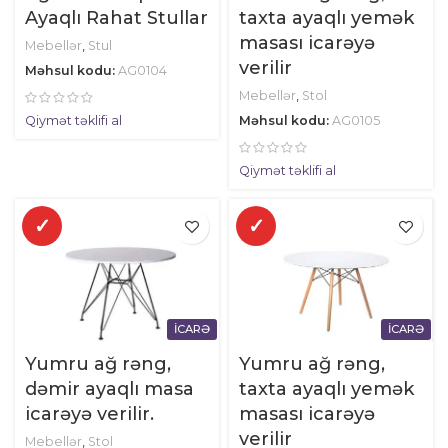
Ayaqlı Rahat Stullar
taxta ayaqlı yemək
masası icarəyə
Mebellər
,
Stul
verilir
Məhsul kodu:
AG0104
Mebellər
,
Stol
Məhsul kodu:
AG0105
Qiymət təklifi al
Qiymət təklifi al
✓
✓
İCARƏ
İCARƏ
Yumru ağ rəng,
Yumru ağ rəng,
dəmir ayaqlı masa
taxta ayaqlı yemək
icarəyə verilir.
masası icarəyə
verilir
Mebellər
,
Stol