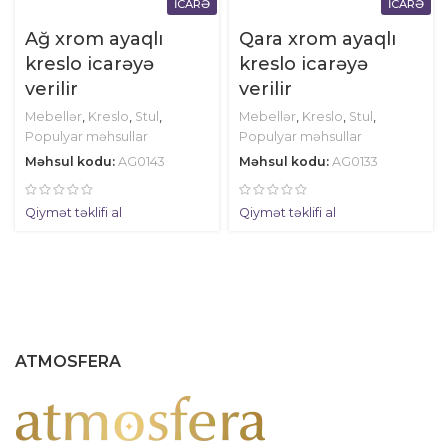
İCARƏ
İCARƏ
Ağ xrom ayaqlı
Qara xrom ayaqlı
kreslo icarəyə
kreslo icarəyə
verilir
verilir
Mebellər
,
Kreslo
,
Stul
,
Mebellər
,
Kreslo
,
Stul
,
Populyar məhsullar
Populyar məhsullar
Məhsul kodu:
AG0143
Məhsul kodu:
AG0133
Qiymət təklifi al
Qiymət təklifi al
ATMOSFERA