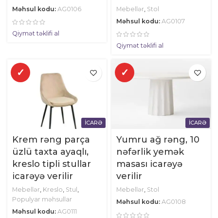
Məhsul kodu:
AG0106
Mebellər
,
Stol
Məhsul kodu:
AG0107
Qiymət təklifi al
Qiymət təklifi al
✓
✓
İCARƏ
İCARƏ
Krem rəng parça
Yumru ağ rəng, 10
üzlü taxta ayaqlı,
nəfərlik yemək
kreslo tipli stullar
masası icarəyə
icarəyə verilir
verilir
Mebellər
,
Kreslo
,
Stul
,
Mebellər
,
Stol
Populyar məhsullar
Məhsul kodu:
AG0108
Məhsul kodu:
AG0111