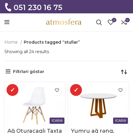
051 230 16 75
0
0
Home
Products tagged “stullar”
Showing all 24 results
Filtrləri göstər
✓
✓
İCARƏ
İCARƏ
Ağ Oturacaqlı Taxta
Yumru ağ rəng,