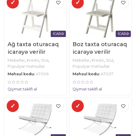
✓
✓
İCARƏ
İCARƏ
Ağ taxta oturacaq
Boz taxta oturacaq
icarəyə verilir
icarəyə verilir
Mebellər
,
Kreslo
,
Stul
,
Mebellər
,
Kreslo
,
Stul
,
Populyar məhsullar
Populyar məhsullar
Məhsul kodu:
AT006
Məhsul kodu:
AT007
Qiymət təklifi al
Qiymət təklifi al
✓
✓