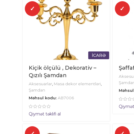
✓
✓
İCARƏ
Kiçik ölçülü , Dekorativ –
Şəffa
Qızılı Şamdan
Aksesua
Şamda
Aksesuarlar
,
Masa dekor elementləri
,
Şamdan
Məhsul
Məhsul kodu:
AB7006
Qiymət t
Qiymət təklifi al
✓
✓