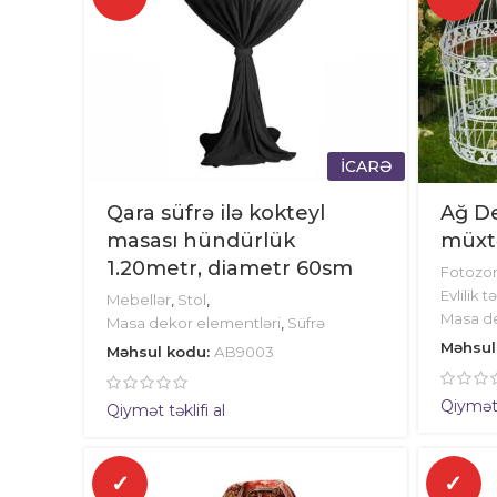
İCARƏ
Qara süfrə ilə kokteyl
Ağ De
masası hündürlük
müxtə
1.20metr, diametr 60sm
Fotozo
Evlilik tə
Mebellər
,
Stol
,
Masa de
Masa dekor elementləri
,
Süfrə
Məhsul
Məhsul kodu:
AB9003
Qiymət t
Qiymət təklifi al
✓
✓