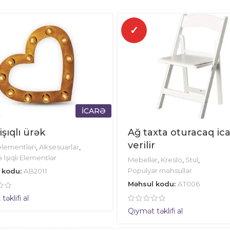
✓
İCARƏ
 işıqlı ürək
Ağ taxta oturacaq ic
verilir
lementləri
,
Aksesuarlar
,
 İşıqlı Elementlər
Mebellər
,
Kreslo
,
Stul
,
Populyar məhsullar
 kodu:
AB2011
Məhsul kodu:
AT006
əklifi al
Qiymət təklifi al