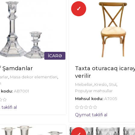
✓
İCARƏ
f Şamdanlar
Taxta oturacaq icarə
verilir
rlar
,
Masa dekor elementləri
,
n
Mebellər
,
Kreslo
,
Stul
,
Populyar məhsullar
 kodu:
AB7001
Məhsul kodu:
AT005
əklifi al
Qiymət təklifi al
✓