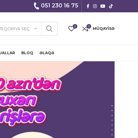
051 230 16 75
0
0
TEQORIYA SEÇ
MÜQAYISƏ
UALLAR
BLOQ
ƏLAQƏ