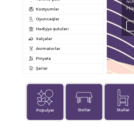
400
Hə
Kostyumlar
Oyuncaqlar
Hədiyyə qutuları
Xalçalar
Animatorlar
Pinyata
Şarlar
Stollar
Stullar
Populyar