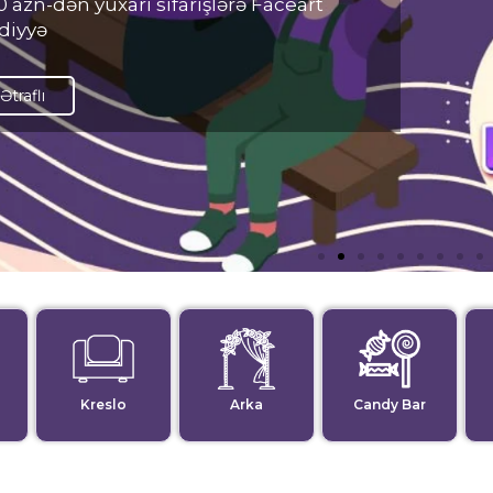
 azn-dən yuxarı sifarişlərə Faceart
diyyə
Ətraflı
Kreslo
Arka
Candy Bar