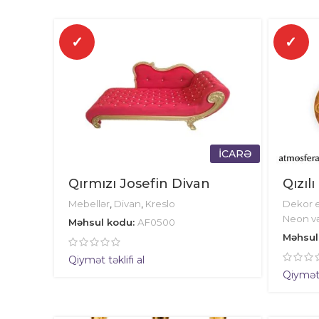
✓
✓
İCARƏ
Qırmızı Josefin Divan
Qızılı
Mebellər
,
Divan
,
Kreslo
Dekor e
Neon və
Məhsul kodu:
AF0500
Məhsul
Qiymət təklifi al
Qiymət t