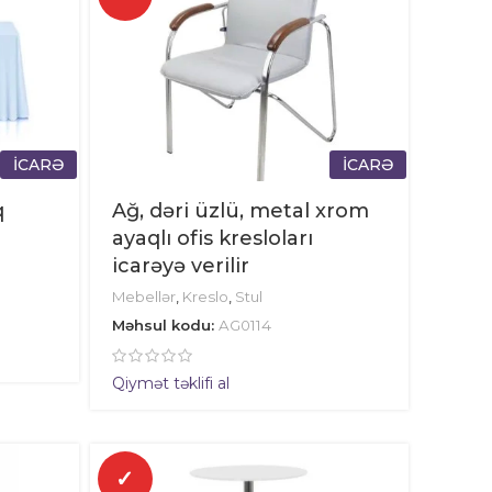
İCARƏ
İCARƏ
q
Ağ, dəri üzlü, metal xrom
ayaqlı ofis kresloları
icarəyə verilir
Mebellər
,
Kreslo
,
Stul
Məhsul kodu:
AG0114
Qiymət təklifi al
✓