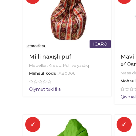
İCARƏ
Milli naxışlı puf
Mavi 
x40sm
Mebellər
,
Kreslo
,
Puff və yastıq
Masa de
Məhsul kodu:
AB0006
Məhsul
Qiymət təklifi al
Qiymət t
✓
✓