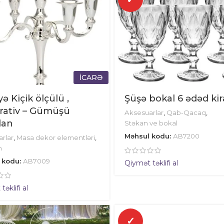
İCARƏ
yə Kiçik ölçülü ,
Şüşə bokal 6 ədəd ki
rativ – Gümüşü
Aksesuarlar
,
Qab-Qacaq
,
an
Stəkan ve bokal
Məhsul kodu:
AB7200
rlar
,
Masa dekor elementləri
,
n
 kodu:
AB7009
Qiymət təklifi al
əklifi al
✓