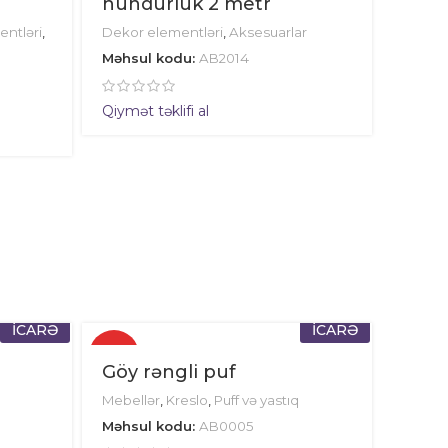
hündürlük 2 metr
ntləri
,
Dekor elementləri
,
Aksesuarlar
Məhsul kodu:
AB2014
Qiymət təklifi al
İCARƏ
İCARƏ
✓
Göy rəngli puf
Mebellər
,
Kreslo
,
Puff və yastıq
Məhsul kodu:
AB0005