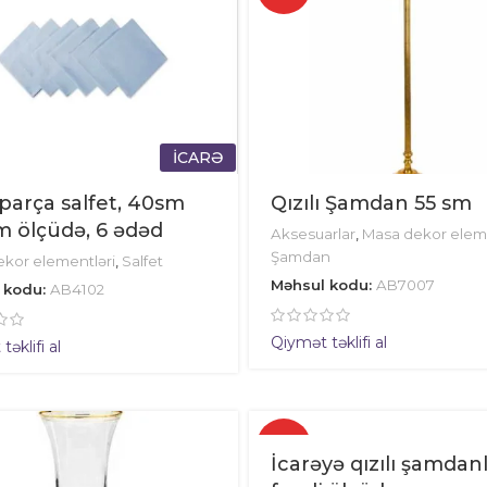
İCARƏ
parça salfet, 40sm
Qızılı Şamdan 55 sm
 ölçüdə, 6 ədəd
Aksesuarlar
,
Masa dekor eleme
Şamdan
kor elementləri
,
Salfet
Məhsul kodu:
AB7007
 kodu:
AB4102
Qiymət təklifi al
əklifi al
✓
İcarəyə qızılı şamdanl