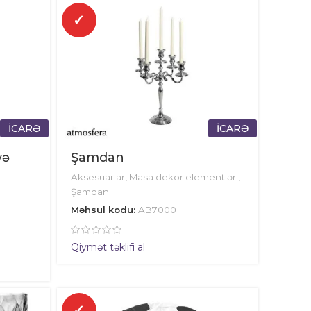
✓
İCARƏ
İCARƏ
yə
Şamdan
Aksesuarlar
,
Masa dekor elementləri
,
Şamdan
Məhsul kodu:
AB7000
Qiymət təklifi al
✓