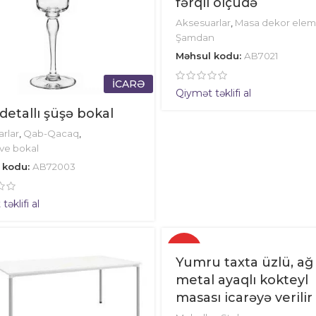
fərqli ölçüdə
Aksesuarlar
,
Masa dekor eleme
Şamdan
Məhsul kodu:
AB7021
İCARƏ
Qiymət təklifi al
 detallı şüşə bokal
rlar
,
Qab-Qacaq
,
ve bokal
 kodu:
AB72003
əklifi al
✓
Yumru taxta üzlü, ağ
metal ayaqlı kokteyl
masası icarəyə verilir