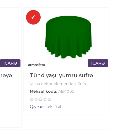
✓
İCARƏ
İCARƏ
arəyə
Tünd yaşıl yumru süfrə
Masa dekor elementləri
,
Süfrə
Məhsul kodu:
AB4005
Qiymət təklifi al