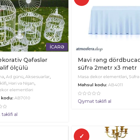
İCARƏ
korativ Qəfəslər
Mavi rəng dördbuca
lif ölçülü
süfrə 2metr x3 metr
na
,
Ad günü
,
Aksesuarlar
,
Masa dekor elementləri
,
Süfrə
klifi
,
Həri və Nişan
,
Məhsul kodu:
AB4011
kor elementləri
 kodu:
AB7010
Qiymət təklifi al
əklifi al
✓