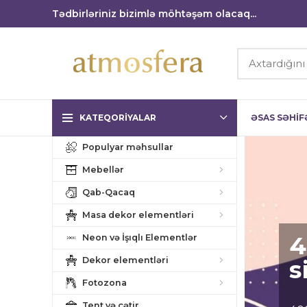
Tədbirləriniz bizimlə möhtəşəm olacaq...
KATEQORIYALAR
ƏSAS SƏHIF
Populyar məhsullar
Mebellər
Qab-Qacaq
Masa dekor elementləri
4
Neon və İşıqlı Elementlər
Dekor elementləri
s
Fotozona
Tent və çətir