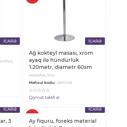
İCARƏ
İCARƏ
Ağ kokteyl masası, xrom
ayaq ilə hündürlük
ntləri
,
1.20metr, diametr 60sm
Mebellər
,
Stol
Məhsul kodu:
AB9008
Qiymət təklifi al
İCARƏ
İCARƏ
✓
ar, 3
Ay fiquru, foreks material