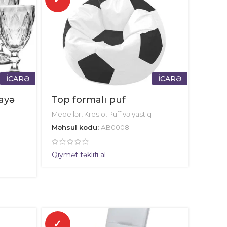
İCARƏ
İCARƏ
rayə
Top formalı puf
Mebellər
,
Kreslo
,
Puff və yastıq
Məhsul kodu:
AB0008
Qiymət təklifi al
✓