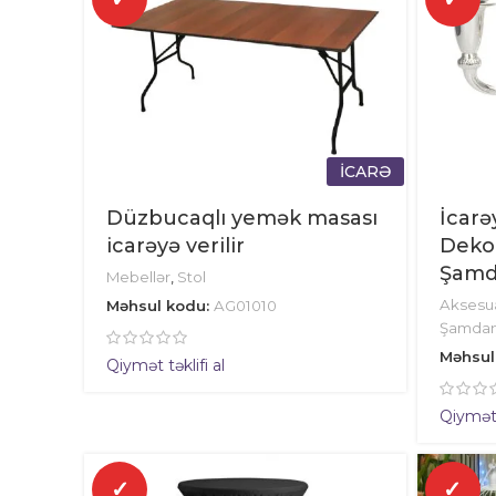
İCARƏ
Düzbucaqlı yemək masası
İcarə
icarəyə verilir
Deko
Şamd
Mebellər
,
Stol
Aksesua
Məhsul kodu:
AG01010
Şamda
Məhsul
Qiymət təklifi al
Qiymət t
✓
✓