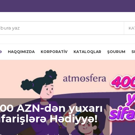
KA
Ə
HAQQIMIZDA
KORPORATIV
KATALOQLAR
ŞOURUM
S
00 AZN-dən yuxarı
ifarişlərə Hədiyyə!