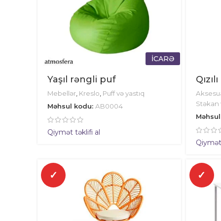
İCARƏ
Yaşıl rəngli puf
Qızılı
Mebellər
,
Kreslo
,
Puff və yastıq
Aksesua
Stəkan 
Məhsul kodu:
AB0004
Məhsul
Qiymət təklifi al
Qiymət t
✓
✓