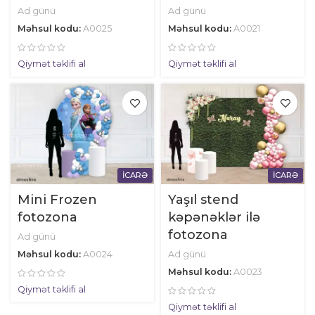
Ad günü
Ad günü
Məhsul kodu:
A0025
Məhsul kodu:
A0021
Qiymət təklifi al
Qiymət təklifi al
İCARƏ
İCARƏ
Mini Frozen
Yaşıl stend
fotozona
kəpənəklər ilə
fotozona
Ad günü
Məhsul kodu:
A0024
Ad günü
Məhsul kodu:
A0023
Qiymət təklifi al
Qiymət təklifi al