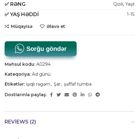
✅
RƏNG
Qızılı
,
Yaşıl
✅
YAŞ HƏDDI
1-15
Müqayisə
Əlavə et
Sorğu göndər
Məhsul kodu:
A0294
Kateqoriya:
Ad günü
Etiketlər:
işıqlı rəgəm
,
Şar
,
şəffaf tumba
Dostlarınla paylaş:
REVIEWS (2)