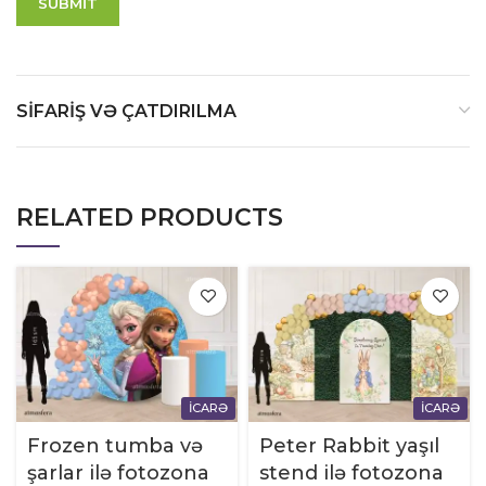
SIFARIŞ VƏ ÇATDIRILMA
RELATED PRODUCTS
İCARƏ
İCARƏ
Frozen tumba və
Peter Rabbit yaşıl
şarlar ilə fotozona
stend ilə fotozona