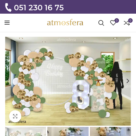
051 230 16 75
0
0
Click to enlarge