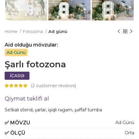
Home
Fotozona
Ad günü
Aid olduğu mövzular:
Ad Günü
Şarlı fotozona
İCARƏ
(
2
customer reviews)
Qiymət təklifi al
Setkalı stend, şarlar, işıqlı rəgəm, şəffaf tumba
✅
MÖVZU
Ad Günü
✅
ÖLÇÜ
Orta