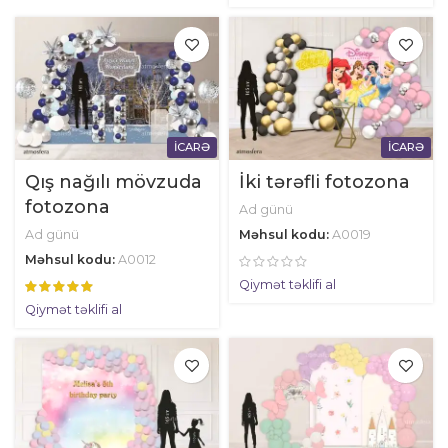
İCARƏ
İCARƏ
Qış nağılı mövzuda
İki tərəfli fotozona
fotozona
Ad günü
Ad günü
Məhsul kodu:
A0019
Məhsul kodu:
A0012
Qiymət təklifi al
Qiymət təklifi al