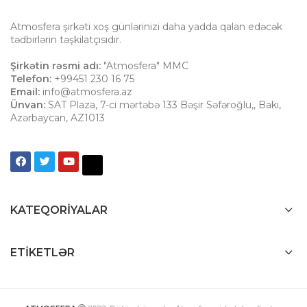
Atmosfera şirkəti xoş günlərinizi daha yadda qalan edəcək
tədbirlərin təşkilatçısıdır.
Şirkətin rəsmi adı:
"Atmosfera" MMC
Telefon:
+99451 230 16 75
Email:
info@atmosfera.az
Ünvan:
SAT Plaza, 7-ci mərtəbə 133 Bəşir Səfəroğlu,
,
Bakı
,
Azərbaycan
,
AZ1013
KATEQORIYALAR
ETIKETLƏR