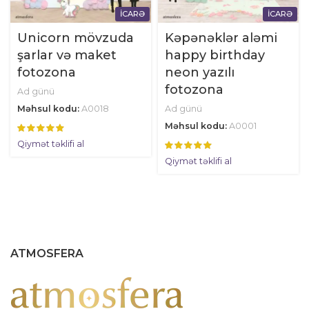
İCARƏ
İCARƏ
Unicorn mövzuda
Kəpənəklər aləmi
şarlar və maket
happy birthday
fotozona
neon yazılı
fotozona
Ad günü
Məhsul kodu:
A0018
Ad günü
Məhsul kodu:
A0001
Qiymət təklifi al
Qiymət təklifi al
ATMOSFERA