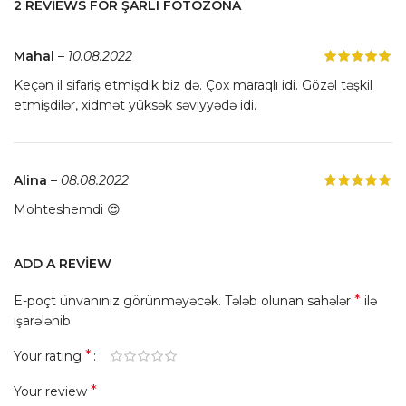
2 REVIEWS FOR
ŞARLI FOTOZONA
Mahal
–
10.08.2022
Keçən il sifariş etmişdik biz də. Çox maraqlı idi. Gözəl təşkil
etmişdilər, xidmət yüksək səviyyədə idi.
Alina
–
08.08.2022
Mohteshemdi 😍
ADD A REVIEW
*
E-poçt ünvanınız görünməyəcək.
Tələb olunan sahələr
ilə
işarələnib
*
Your rating
*
Your review