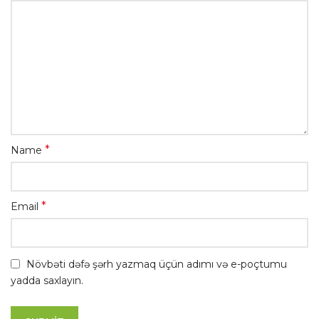
*
Name
*
Email
Növbəti dəfə şərh yazmaq üçün adımı və e-poçtumu
yadda saxlayın.