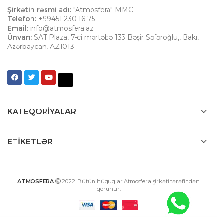
Şirkətin rəsmi adı:
"Atmosfera" MMC
Telefon:
+99451 230 16 75
Email:
info@atmosfera.az
Ünvan:
SAT Plaza, 7-ci mərtəbə 133 Bəşir Səfəroğlu,
,
Bakı
,
Azərbaycan
,
AZ1013
KATEQORIYALAR
ETIKETLƏR
ATMOSFERA
2022
. Bütün hüquqlar Atmosfera şirkəti tərəfindən
qorunur.