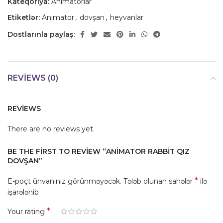
Kateqoriya:
Animatorlar
Etiketlər:
Animator
,
dovşan
,
heyvanlar
Dostlarınla paylaş:
REVIEWS (0)
REVIEWS
There are no reviews yet.
BE THE FIRST TO REVIEW “ANIMATOR RABBIT QIZ
DOVŞAN”
*
E-poçt ünvanınız görünməyəcək.
Tələb olunan sahələr
ilə
işarələnib
*
Your rating