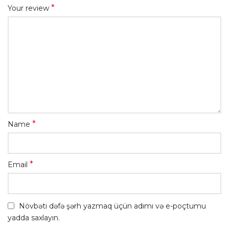
*
Your review
*
Name
*
Email
Növbəti dəfə şərh yazmaq üçün adımı və e-poçtumu
yadda saxlayın.