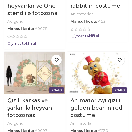
heyvanlar və One
rabbit in costume
stend ilə fotozona
Animatorlar
Ad günü
Məhsul kodu:
A1231
Məhsul kodu:
A0078
Qiymət təklifi al
Qiymət təklifi al
İCARƏ
İCARƏ
Qızılı karkas və
Animator Ayı qızılı
şarlar ilə heyvan
golden bear in red
fotozonası
costume
Ad günü
Animatorlar
Məhsul kodu:
A0097
Məhsul kodu:
A1230