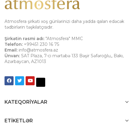
Atmosfera şirkəti xoş günlərinizi daha yadda qalan edəcək
tədbirlərin təşkilatçısıdır.
Şirkətin rəsmi adı:
"Atmosfera" MMC
Telefon:
+99451 230 16 75
Email:
info@atmosfera.az
Ünvan:
SAT Plaza, 7-ci mərtəbə 133 Bəşir Səfəroğlu,
,
Bakı
,
Azərbaycan
,
AZ1013
KATEQORIYALAR
ETIKETLƏR