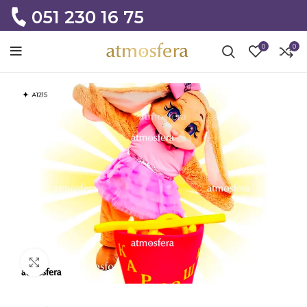
051 230 16 75
0
0
Click to enlarge