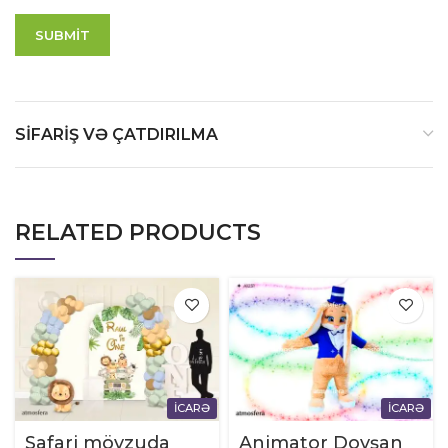
SIFARIŞ VƏ ÇATDIRILMA
RELATED PRODUCTS
İCARƏ
İCARƏ
Safari mövzuda
Animator Dovşan