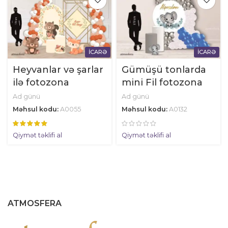
İCARƏ
İCARƏ
Heyvanlar və şarlar
Gümüşü tonlarda
ilə fotozona
mini Fil fotozona
Ad günü
Ad günü
Məhsul kodu:
A0055
Məhsul kodu:
A0132
Qiymət təklifi al
Qiymət təklifi al
ATMOSFERA