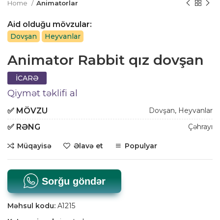
Home
Animatorlar
Aid olduğu mövzular:
Dovşan
Heyvanlar
Animator Rabbit qız dovşan
İCARƏ
Qiymət təklifi al
✅
MÖVZU
Dovşan
,
Heyvanlar
✅
RƏNG
Çəhrayı
Müqayisə
Əlavə et
Populyar
Sorğu göndər
Məhsul kodu:
A1215