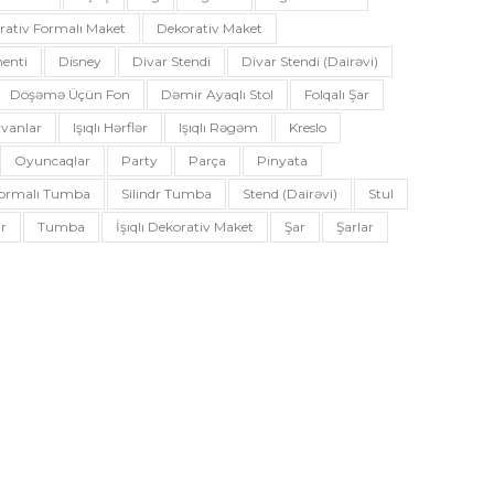
rativ Formalı Maket
Dekorativ Maket
enti
Disney
Divar Stendi
Divar Stendi (dairəvi)
Döşəmə Üçün Fon
Dəmir Ayaqlı Stol
Folqalı Şar
vanlar
Işıqlı Hərflər
Işıqlı Rəgəm
Kreslo
Oyuncaqlar
Party
Parça
Pinyata
 Formalı Tumba
Silindr Tumba
Stend (dairəvi)
Stul
r
Tumba
İşıqlı Dekorativ Maket
Şar
Şarlar