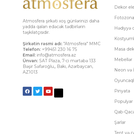
Dekor el
Fotozon
Atmosfera şirkəti xoş günlərinizi daha
yadda qalan edəcək tədbirlərin
Hədiyyə q
təşkilatçısıdır.
Kostyuml
Şirkətin rəsmi adı:
"Atmosfera" MMC
Masa dek
Telefon:
+99451 230 16 75
Email:
info@atmosfera.az
Mebellər
Ünvan:
SAT Plaza, 7-ci mərtəbə 133
Bəşir Səfəroğlu,
,
Bakı
,
Azərbaycan
,
Neon və İ
AZ1013
Oyuncaql
Pinyata
Populyar 
Qab-Qac
Şarlar
Tent və çə