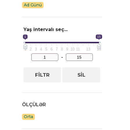
Ad Günü
Yaş intervalı seç...
1
15
1
2
3
4
5
6
7
8
9
10
11
13
15
-
FILTR
SIL
ÖLÇÜLƏR
Orta