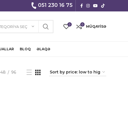
051 230 16 75
0
0
TEQORIYA SEÇ
MÜQAYISƏ
UALLAR
BLOQ
ƏLAQƏ
48
96