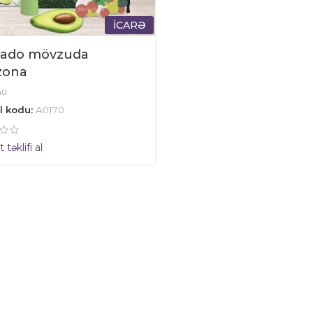
İCARƏ
ado mövzuda
zona
nü
l kodu:
A0170
təklifi al