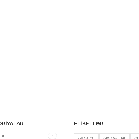
RIYALAR
ETIKETLƏR
ar
71
Ad Günü
Aksessuarlar
An