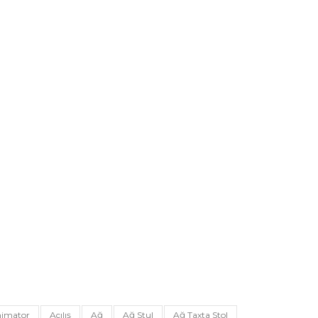
imator
Açılış
Ağ
Ağ Stul
Ağ Taxta Stol