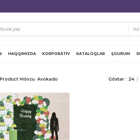
KA
Ə
HAQQIMIZDA
KORPORATIV
KATALOQLAR
ŞOURUM
S
Product Mövzu
Avokado
Göstər
24