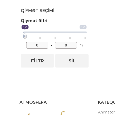
QIYMƏT SEÇIMI
Qiymət filtri
0 ₼
0 ₼
0
0
0
0
0
-
₼
FILTR
SIL
ATMOSFERA
KATEQO
Animatorl