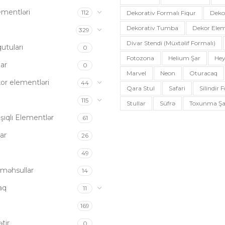
ementləri
112
Dekorativ Formalı Fiqur
Deko
Dekorativ Tumba
Dekor Elem
a
329
Divar Stendi (müxtəlif Formalı)
utuları
0
Fotozona
Helium Şar
Hey
ar
0
Marvel
Neon
Oturacaq
or elementləri
44
Qara Stul
Safari
Silindir
115
Stullar
Süfrə
Toxunma Şa
şıqlı Elementlər
61
ar
26
49
məhsullar
14
aq
11
169
tir
0