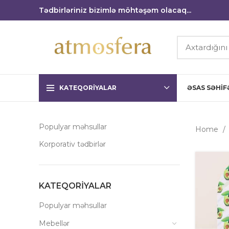
Tədbirləriniz bizimlə möhtəşəm olacaq...
KATEQORIYALAR
ƏSAS SƏHIF
Populyar məhsullar
Home
Korporativ tədbirlər
KATEQORIYALAR
Populyar məhsullar
Mebellər