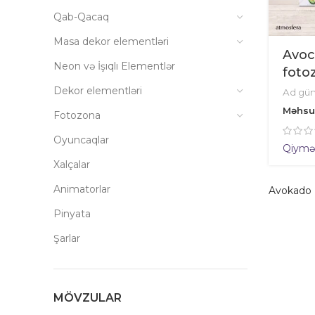
Qab-Qacaq
Masa dekor elementləri
Avoc
Neon və İşıqlı Elementlər
foto
Dekor elementləri
Ad gü
Məhsu
Fotozona
Oyuncaqlar
Qiymət 
Xalçalar
Animatorlar
Avokado
Pinyata
Şarlar
MÖVZULAR