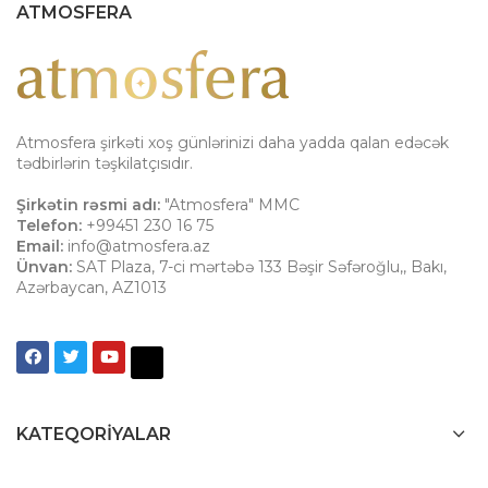
ATMOSFERA
Atmosfera şirkəti xoş günlərinizi daha yadda qalan edəcək
tədbirlərin təşkilatçısıdır.
Şirkətin rəsmi adı:
"Atmosfera" MMC
Telefon:
+99451 230 16 75
Email:
info@atmosfera.az
Ünvan:
SAT Plaza, 7-ci mərtəbə 133 Bəşir Səfəroğlu,
,
Bakı
,
Azərbaycan
,
AZ1013
KATEQORIYALAR