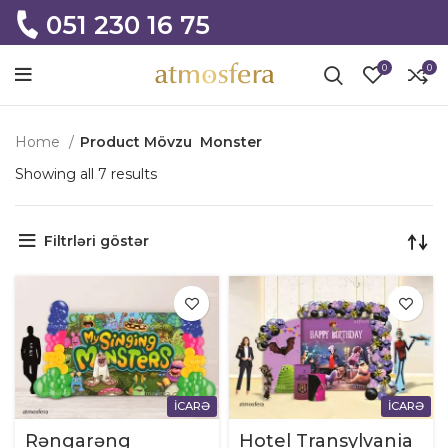
051 230 16 75
0
0
Home
Product Mövzu
Monster
Showing all 7 results
Filtrləri göstər
İCARƏ
İCARƏ
Rəngarəng
Hotel Transylvania