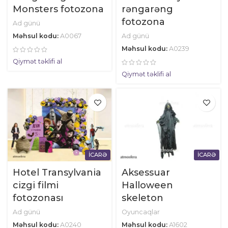
Monsters fotozona
rəngarəng
fotozona
Ad günü
Məhsul kodu:
A0067
Ad günü
Məhsul kodu:
A0239
Qiymət təklifi al
Qiymət təklifi al
İCARƏ
İCARƏ
Hotel Transylvania
Aksessuar
cizgi filmi
Halloween
fotozonası
skeleton
Ad günü
Oyuncaqlar
Məhsul kodu:
A0240
Məhsul kodu:
A1602