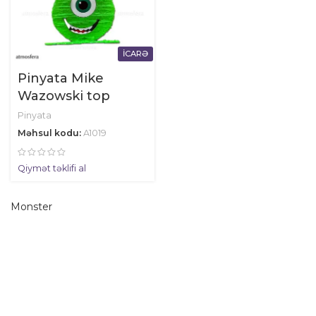
İCARƏ
Pinyata Mike
Wazowski top
Pinyata
Məhsul kodu:
A1019
Qiymət təklifi al
Monster