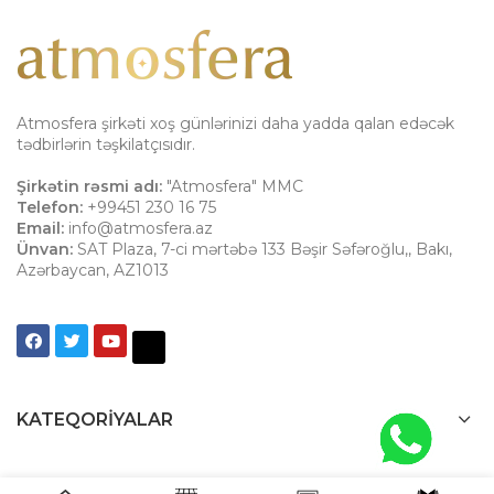
Atmosfera şirkəti xoş günlərinizi daha yadda qalan edəcək
tədbirlərin təşkilatçısıdır.
Şirkətin rəsmi adı:
"Atmosfera" MMC
Telefon:
+99451 230 16 75
Email:
info@atmosfera.az
Ünvan:
SAT Plaza, 7-ci mərtəbə 133 Bəşir Səfəroğlu,
,
Bakı
,
Azərbaycan
,
AZ1013
KATEQORIYALAR
ETIKETLƏR