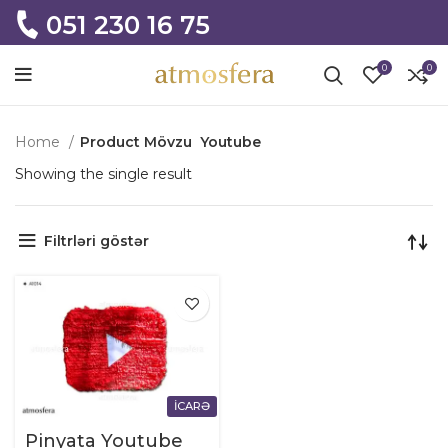
051 230 16 75
0
0
Home
Product Mövzu
Youtube
Showing the single result
Filtrləri göstər
İCARƏ
Pinyata Youtube