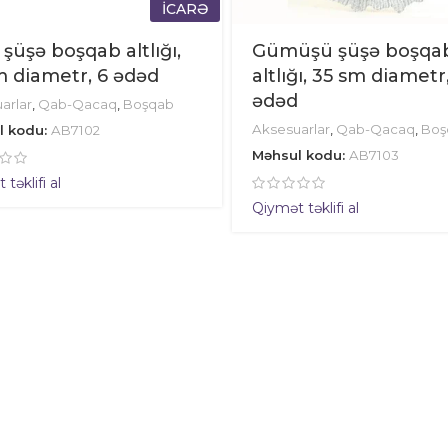
İCARƏ
ı şüşə boşqab altlığı,
Gümüşü şüşə boşqa
m diametr, 6 ədəd
altlığı, 35 sm diametr
ədəd
arlar
,
Qab-Qacaq
,
Boşqab
Aksesuarlar
,
Qab-Qacaq
,
Boş
l kodu:
AB7102
Məhsul kodu:
AB7103
təklifi al
Qiymət təklifi al