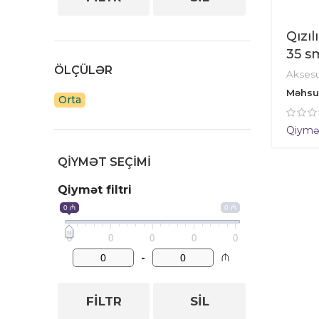
Qızıl
35 s
ÖLÇÜLƏR
Aksesu
Məhsu
Orta
Qiymət 
QIYMƏT SEÇIMI
Qiymət filtri
0 ₼
0 ₼
0
0
0
0
0
-
₼
FILTR
SIL