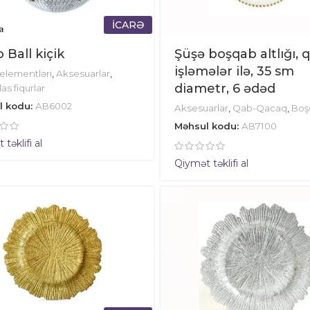
İCARƏ
 Ball kiçik
Şüşə boşqab altlığı, qı
işləmələr ilə, 35 sm
elementləri
,
Aksesuarlar
,
diametr, 6 ədəd
s fiqurlar
l kodu:
AB6002
Aksesuarlar
,
Qab-Qacaq
,
Boş
Məhsul kodu:
AB7100
təklifi al
Qiymət təklifi al