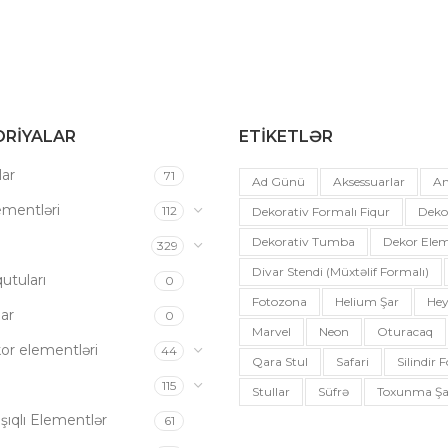
RIYALAR
ETIKETLƏR
ar
71
Ad Günü
Aksessuarlar
An
ementləri
112
Dekorativ Formalı Fiqur
Deko
Dekorativ Tumba
Dekor Elem
a
329
Divar Stendi (müxtəlif Formalı)
utuları
0
Fotozona
Helium Şar
Hey
ar
0
Marvel
Neon
Oturacaq
or elementləri
44
Qara Stul
Safari
Silindir
115
Stullar
Süfrə
Toxunma Şa
şıqlı Elementlər
61