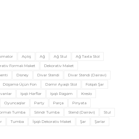
imator
Açılış
Ağ
Ağ Stul
Ağ Taxta Stol
rativ Formalı Maket
Dekorativ Maket
enti
Disney
Divar Stendi
Divar Stendi (dairəvi)
Döşəmə Üçün Fon
Dəmir Ayaqlı Stol
Folqalı Şar
vanlar
Işıqlı Hərflər
Işıqlı Rəgəm
Kreslo
Oyuncaqlar
Party
Parça
Pinyata
 Formalı Tumba
Silindr Tumba
Stend (dairəvi)
Stul
r
Tumba
İşıqlı Dekorativ Maket
Şar
Şarlar