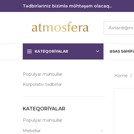
Tədbirləriniz bizimlə möhtəşəm olacaq...
KATEQORIYALAR
ƏSAS SƏHIF
Populyar məhsullar
Home
Korporativ tədbirlər
KATEQORIYALAR
Populyar məhsullar
Mebellər