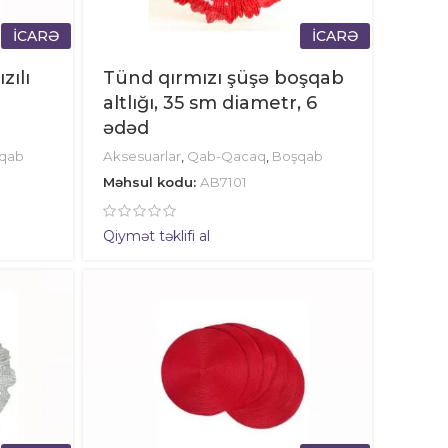
İCARƏ
İCARƏ
zılı
Tünd qırmızı şüşə boşqab
altlığı, 35 sm diametr, 6
ədəd
qab
Aksesuarlar
,
Qab-Qacaq
,
Boşqab
Məhsul kodu:
AB7101
Qiymət təklifi al