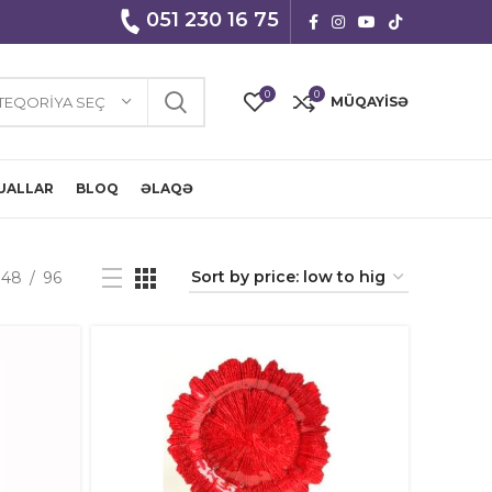
051 230 16 75
0
0
TEQORIYA SEÇ
MÜQAYISƏ
UALLAR
BLOQ
ƏLAQƏ
48
96