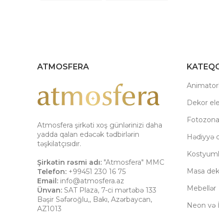
ATMOSFERA
KATEQO
Animatorl
Dekor el
Fotozon
Atmosfera şirkəti xoş günlərinizi daha
yadda qalan edəcək tədbirlərin
Hədiyyə q
təşkilatçısıdır.
Kostyuml
Şirkətin rəsmi adı:
"Atmosfera" MMC
Masa dek
Telefon:
+99451 230 16 75
Email:
info@atmosfera.az
Mebellər
Ünvan:
SAT Plaza, 7-ci mərtəbə 133
Bəşir Səfəroğlu,
,
Bakı
,
Azərbaycan
,
Neon və İ
AZ1013