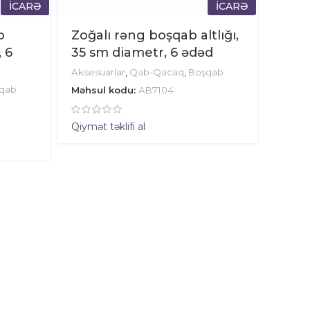
İCARƏ
İCARƏ
b
Zoğalı rəng boşqab altlığı,
, 6
35 sm diametr, 6 ədəd
Aksesuarlar
,
Qab-Qacaq
,
Boşqab
qab
Məhsul kodu:
AB7104
Qiymət təklifi al