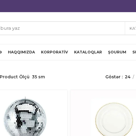
KA
Ə
HAQQIMIZDA
KORPORATIV
KATALOQLAR
ŞOURUM
S
Product Ölçü
35 sm
Göstər
24