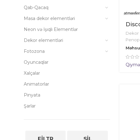
Qab-Qacaq
Masa dekor elementləri
Disco
Neon və İşıqlı Elementlər
Dekor 
Penopla
Dekor elementləri
Məhsu
Fotozona
Oyuncaqlar
Qiymət 
Xalçalar
Animatorlar
Pinyata
Şarlar
FILTR
SIL