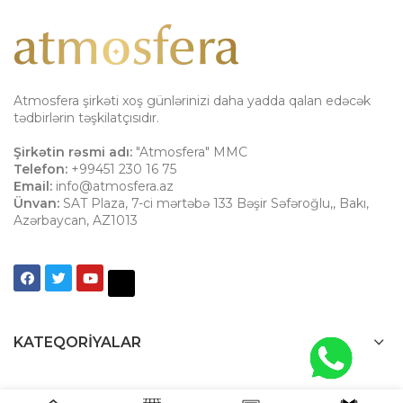
Atmosfera şirkəti xoş günlərinizi daha yadda qalan edəcək
tədbirlərin təşkilatçısıdır.
Şirkətin rəsmi adı:
"Atmosfera" MMC
Telefon:
+99451 230 16 75
Email:
info@atmosfera.az
Ünvan:
SAT Plaza, 7-ci mərtəbə 133 Bəşir Səfəroğlu,
,
Bakı
,
Azərbaycan
,
AZ1013
KATEQORIYALAR
ETIKETLƏR