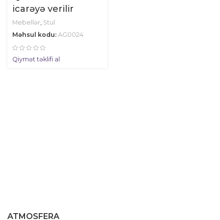
icarəyə verilir
Mebellər
,
Stul
Məhsul kodu:
AG0024
Qiymət təklifi al
ATMOSFERA