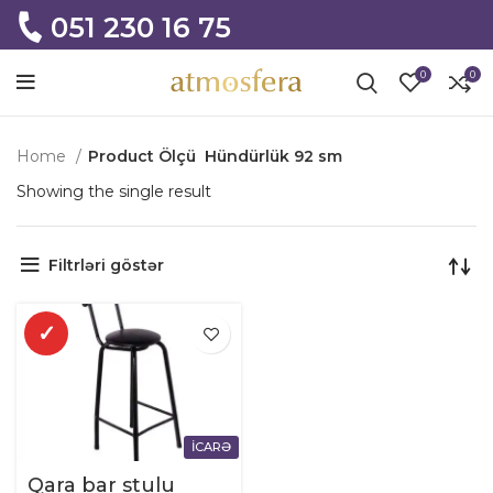
051 230 16 75
0
0
Home
Product Ölçü
Hündürlük 92 sm
Showing the single result
Filtrləri göstər
✓
İCARƏ
Qara bar stulu