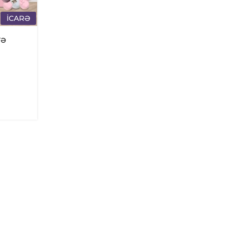
İCARƏ
və