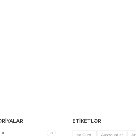
RIYALAR
ETIKETLƏR
ar
71
Ad Günü
Aksessuarlar
An