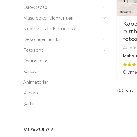
Qab-Qacaq
Masa dekor elementləri
Kəpə
Neon və İşıqlı Elementlər
birth
foto
Dekor elementləri
Ad gü
Fotozona
Məhsu
Oyuncaqlar
Xalçalar
Qiymət 
Animatorlar
100 yaş
Pinyata
Şarlar
MÖVZULAR