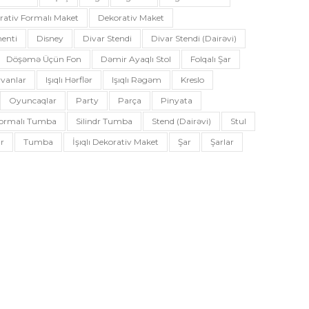
rativ Formalı Maket
Dekorativ Maket
enti
Disney
Divar Stendi
Divar Stendi (dairəvi)
Döşəmə Üçün Fon
Dəmir Ayaqlı Stol
Folqalı Şar
vanlar
Işıqlı Hərflər
Işıqlı Rəgəm
Kreslo
Oyuncaqlar
Party
Parça
Pinyata
 Formalı Tumba
Silindr Tumba
Stend (dairəvi)
Stul
r
Tumba
İşıqlı Dekorativ Maket
Şar
Şarlar