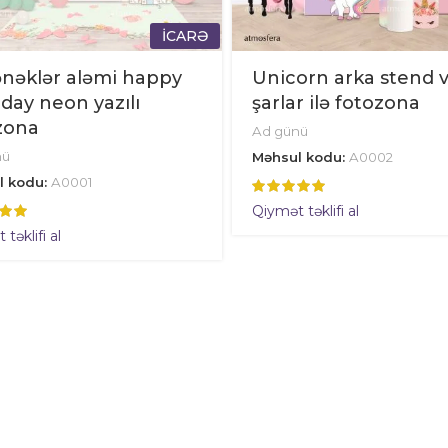
İCARƏ
nəklər aləmi happy
Unicorn arka stend 
day neon yazılı
şarlar ilə fotozona
zona
Ad günü
nü
Məhsul kodu:
A0002
l kodu:
A0001
Qiymət təklifi al
təklifi al