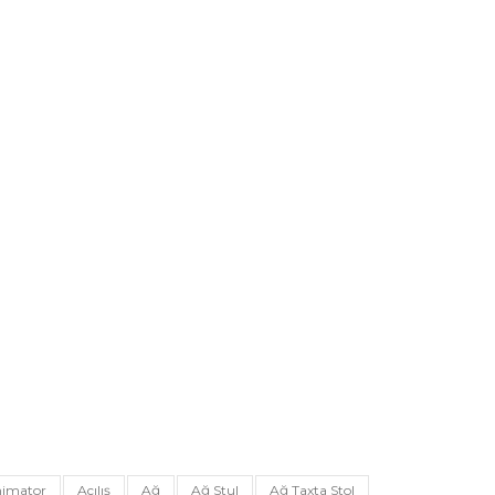
imator
Açılış
Ağ
Ağ Stul
Ağ Taxta Stol