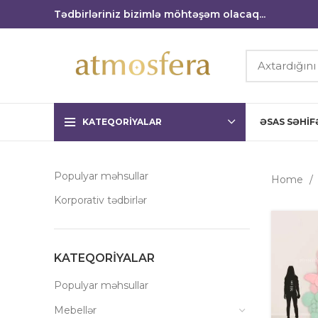
Tədbirləriniz bizimlə möhtəşəm olacaq...
KATEQORIYALAR
ƏSAS SƏHIF
Populyar məhsullar
Home
Korporativ tədbirlər
KATEQORIYALAR
Populyar məhsullar
Mebellər