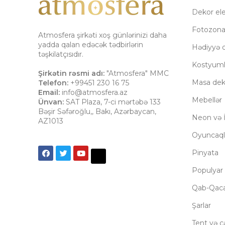
Dekor el
Fotozon
Atmosfera şirkəti xoş günlərinizi daha
yadda qalan edəcək tədbirlərin
Hədiyyə q
təşkilatçısıdır.
Kostyuml
Şirkətin rəsmi adı:
"Atmosfera" MMC
Masa dek
Telefon:
+99451 230 16 75
Email:
info@atmosfera.az
Mebellər
Ünvan:
SAT Plaza, 7-ci mərtəbə 133
Bəşir Səfəroğlu,
,
Bakı
,
Azərbaycan
,
Neon və İ
AZ1013
Oyuncaql
Pinyata
Populyar 
Qab-Qac
Şarlar
Tent və çə