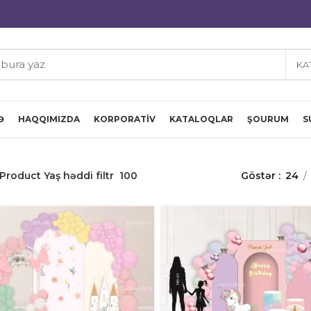
KA
Ə
HAQQIMIZDA
KORPORATIV
KATALOQLAR
ŞOURUM
S
Product Yaş həddi filtr
100
Göstər
24