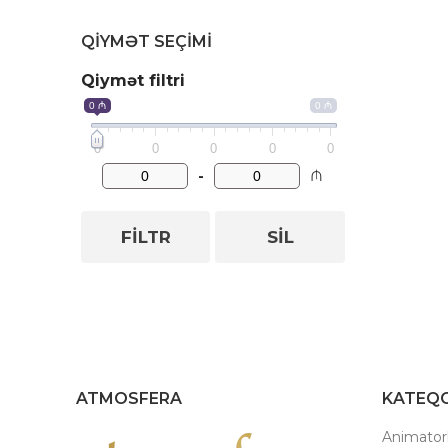
QIYMƏT SEÇIMI
Qiymət filtri
0 ₼
0 ₼
0
0
0
0
0
-
₼
FILTR
SIL
ATMOSFERA
KATEQO
Animatorl