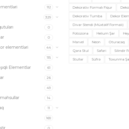
ementləri
112
Dekorativ Formalı Fiqur
Deko
Dekorativ Tumba
Dekor Elem
a
329
Divar Stendi (müxtəlif Formalı)
utuları
0
Fotozona
Helium Şar
Hey
ar
0
Marvel
Neon
Oturacaq
or elementləri
44
Qara Stul
Safari
Silindir
115
Stullar
Süfrə
Toxunma Şa
şıqlı Elementlər
61
ar
26
49
məhsullar
14
aq
11
169
tir
0