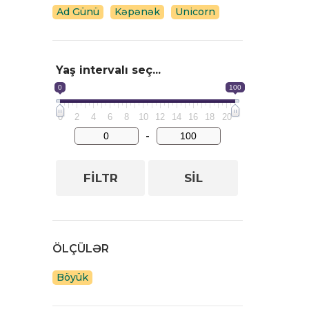
Ad Günü
Kəpənək
Unicorn
Yaş intervalı seç...
0
100
0
2
4
6
8
10
12
14
16
18
20
-
FILTR
SIL
ÖLÇÜLƏR
Böyük