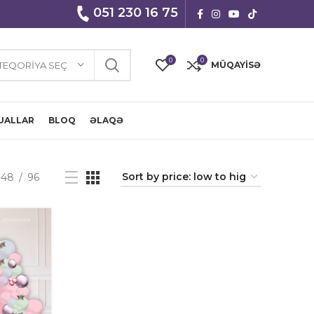
051 230 16 75
0
0
TEQORIYA SEÇ
MÜQAYISƏ
UALLAR
BLOQ
ƏLAQƏ
48
96