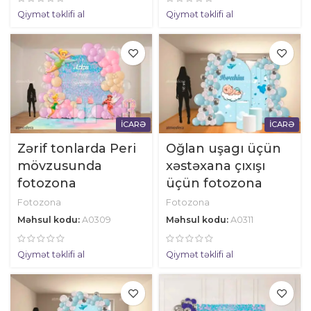
Qiymət təklifi al
Qiymət təklifi al
İCARƏ
İCARƏ
Zərif tonlarda Peri
Oğlan uşagı üçün
mövzusunda
xəstəxana çıxışı
fotozona
üçün fotozona
Fotozona
Fotozona
Məhsul kodu:
A0309
Məhsul kodu:
A0311
Qiymət təklifi al
Qiymət təklifi al