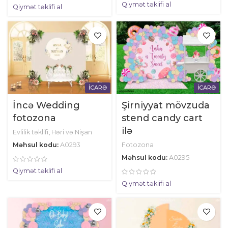
Qiymət təklifi al
Qiymət təklifi al
İCARƏ
İCARƏ
İncə Wedding
Şirniyyat mövzuda
fotozona
stend candy cart
ilə
Evlilik təklifi
,
Həri və Nişan
Məhsul kodu:
A0293
Fotozona
Məhsul kodu:
A0295
Qiymət təklifi al
Qiymət təklifi al