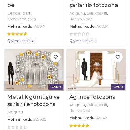
be
şarlar ilə fotozona
Gender parti
,
Ad günü
,
Evlilik təklifi
,
Xəstəxana çıxışı
Həri və Nişan
Məhsul kodu:
A0017
Məhsul kodu:
A0034
Qiymət təklifi al
Qiymət təklifi al
İCARƏ
İCARƏ
Metalik gümüşü və
Ağ incə fotozona
şarlar ilə fotozona
Ad günü
,
Evlilik təklifi
,
Həri və Nişan
Ad günü
Məhsul kodu:
A0142
Məhsul kodu:
A0035