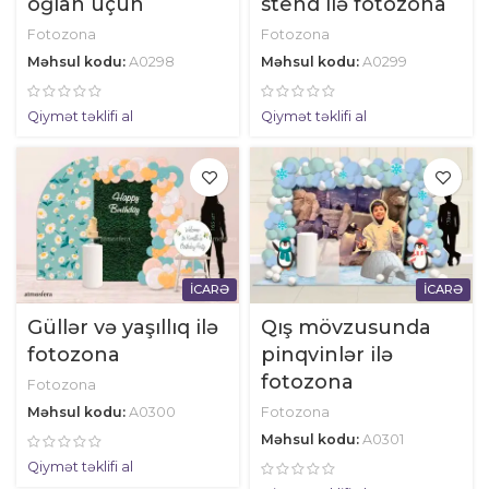
oğlan üçün
stend ilə fotozona
Fotozona
Fotozona
Məhsul kodu:
A0298
Məhsul kodu:
A0299
Qiymət təklifi al
Qiymət təklifi al
İCARƏ
İCARƏ
Güllər və yaşıllıq ilə
Qış mövzusunda
fotozona
pinqvinlər ilə
fotozona
Fotozona
Məhsul kodu:
A0300
Fotozona
Məhsul kodu:
A0301
Qiymət təklifi al