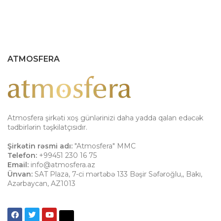
ATMOSFERA
Atmosfera şirkəti xoş günlərinizi daha yadda qalan edəcək
tədbirlərin təşkilatçısıdır.
Şirkətin rəsmi adı:
"Atmosfera" MMC
Telefon:
+99451 230 16 75
Email:
info@atmosfera.az
Ünvan:
SAT Plaza, 7-ci mərtəbə 133 Bəşir Səfəroğlu,
,
Bakı
,
Azərbaycan
,
AZ1013