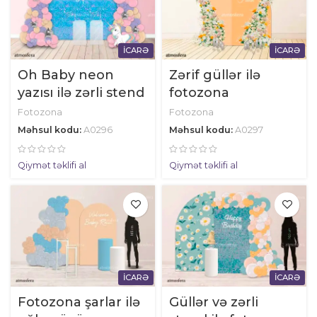
İCARƏ
İCARƏ
Oh Baby neon
Zərif güllər ilə
yazısı ilə zərli stend
fotozona
Fotozona
Fotozona
Məhsul kodu:
A0296
Məhsul kodu:
A0297
Qiymət təklifi al
Qiymət təklifi al
İCARƏ
İCARƏ
Fotozona şarlar ilə
Güllər və zərli