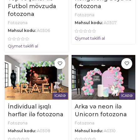
Futbol mövzuda
fotozona
fotozona
Fotozona
Fotozona
Məhsul kodu:
A0307
Məhsul kodu:
A0306
Qiymət təklifi al
Qiymət təklifi al
İCARƏ
İCARƏ
İndividual işıqlı
Arka və neon ilə
hərflər ilə fotozona
Unicorn fotozona
Fotozona
Fotozona
Məhsul kodu:
A0308
Məhsul kodu:
A0310