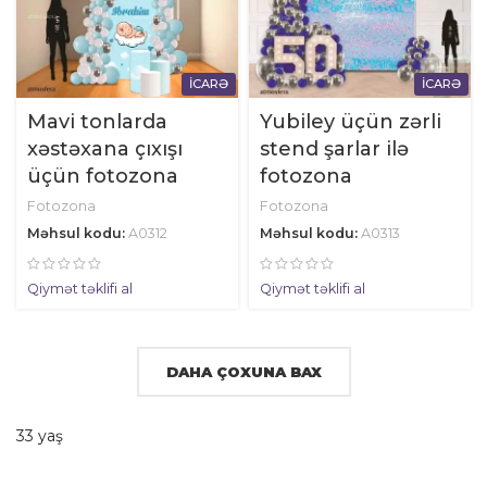
İCARƏ
İCARƏ
Mavi tonlarda
Yubiley üçün zərli
xəstəxana çıxışı
stend şarlar ilə
üçün fotozona
fotozona
Fotozona
Fotozona
Məhsul kodu:
A0312
Məhsul kodu:
A0313
Qiymət təklifi al
Qiymət təklifi al
DAHA ÇOXUNA BAX
33 yaş