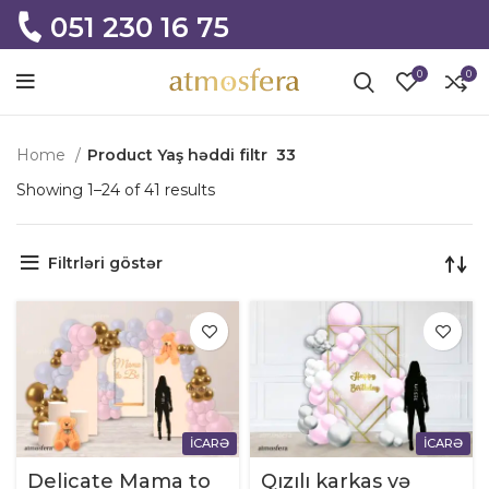
051 230 16 75
0
0
Home
Product Yaş həddi filtr
33
Showing 1–24 of 41 results
Filtrləri göstər
İCARƏ
İCARƏ
Delicate Mama to
Qızılı karkas və