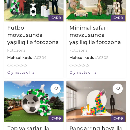
İCARƏ
İCARƏ
Futbol
Minimal safari
mövzusunda
mövzusunda
yaşıllıq ilə fotozona
yaşıllıq ilə fotozona
Fotozona
Fotozona
Məhsul kodu:
A0304
Məhsul kodu:
A0305
Qiymət təklifi al
Qiymət təklifi al
İCARƏ
İCARƏ
Top və şarlar ilə
Rəngarəng boya ilə