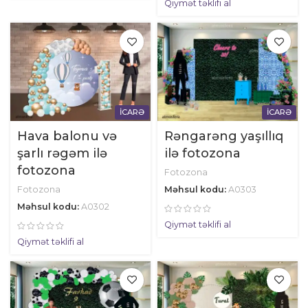
Qiymət təklifi al
İCARƏ
İCARƏ
Hava balonu və
Rəngarəng yaşıllıq
şarlı rəgəm ilə
ilə fotozona
fotozona
Fotozona
Fotozona
Məhsul kodu:
A0303
Məhsul kodu:
A0302
Qiymət təklifi al
Qiymət təklifi al