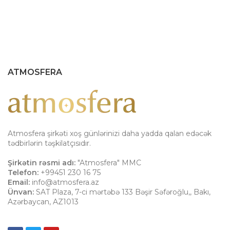
ATMOSFERA
Atmosfera şirkəti xoş günlərinizi daha yadda qalan edəcək
tədbirlərin təşkilatçısıdır.
Şirkətin rəsmi adı:
"Atmosfera" MMC
Telefon:
+99451 230 16 75
Email:
info@atmosfera.az
Ünvan:
SAT Plaza, 7-ci mərtəbə 133 Bəşir Səfəroğlu,
,
Bakı
,
Azərbaycan
,
AZ1013