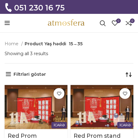
051 230 16 75
0
0
Home
Product Yaş həddi
15→35
Showing all 3 results
Filtrləri göstər
İCARƏ
İCARƏ
Red Prom
Red Prom stand