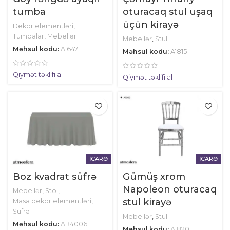
tumba
oturacaq stul uşaq
üçün kirayə
Dekor elementləri
,
Tumbalar
,
Mebellər
Mebellər
,
Stul
Məhsul kodu:
A1647
Məhsul kodu:
A1815
Qiymət təklifi al
Qiymət təklifi al
İCARƏ
İCARƏ
Boz kvadrat süfrə
Gümüş xrom
Napoleon oturacaq
Mebellər
,
Stol
,
stul kirayə
Masa dekor elementləri
,
Süfrə
Mebellər
,
Stul
Məhsul kodu:
AB4006
Məhsul kodu:
A1820