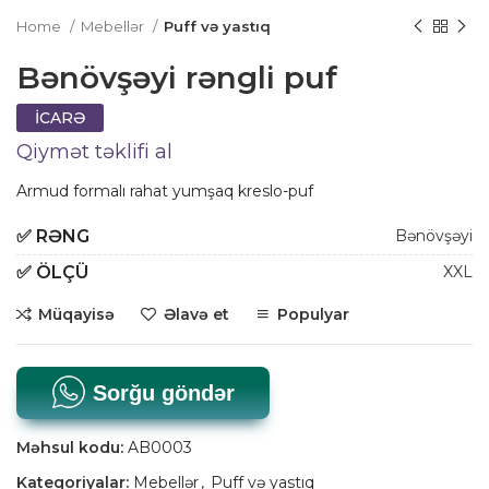
Home
Mebellər
Puff və yastıq
Bənövşəyi rəngli puf
İCARƏ
Qiymət təklifi al
Armud formalı rahat yumşaq kreslo-puf
✅
RƏNG
Bənövşəyi
✅
ÖLÇÜ
XXL
Müqayisə
Əlavə et
Populyar
Sorğu göndər
Məhsul kodu:
AB0003
Kateqoriyalar:
Mebellər
,
Puff və yastıq