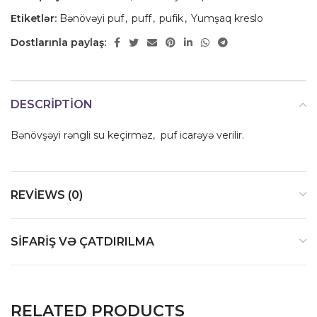
Etiketlər:
Bənövəyi puf
,
puff
,
pufik
,
Yumşaq kreslo
Dostlarınla paylaş:
DESCRIPTION
Bənövşəyi rəngli su keçirməz, puf icarəyə verilir.
REVIEWS (0)
SIFARIŞ VƏ ÇATDIRILMA
RELATED PRODUCTS