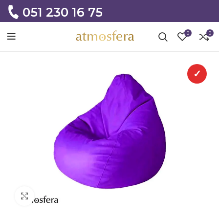
051 230 16 75
0
0
✓
Click to enlarge