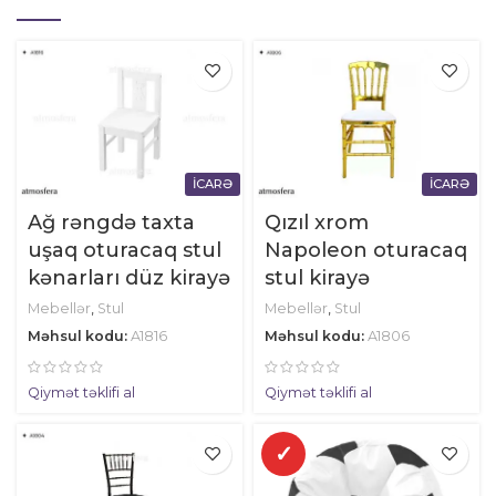
İCARƏ
İCARƏ
Ağ rəngdə taxta
Qızıl xrom
uşaq oturacaq stul
Napoleon oturacaq
kənarları düz kirayə
stul kirayə
Mebellər
,
Stul
Mebellər
,
Stul
Məhsul kodu:
A1816
Məhsul kodu:
A1806
Qiymət təklifi al
Qiymət təklifi al
✓