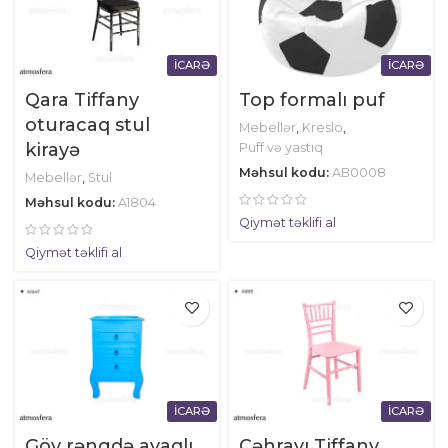
İCARƏ
İCARƏ
Qara Tiffany
Top formalı puf
oturacaq stul
Mebellər
,
Kreslo
,
kirayə
Puff və yastıq
Məhsul kodu:
AB0008
Mebellər
,
Stul
Məhsul kodu:
A1804
Qiymət təklifi al
Qiymət təklifi al
İCARƏ
İCARƏ
Göy rəngdə ayaqlı
Çəhrayı Tiffany