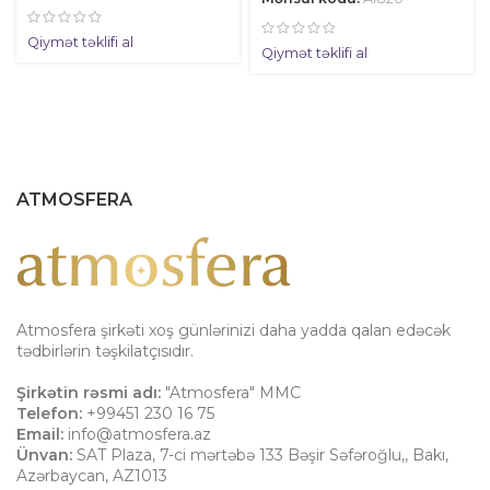
Qiymət təklifi al
Qiymət təklifi al
ATMOSFERA
Atmosfera şirkəti xoş günlərinizi daha yadda qalan edəcək
tədbirlərin təşkilatçısıdır.
Şirkətin rəsmi adı:
"Atmosfera" MMC
Telefon:
+99451 230 16 75
Email:
info@atmosfera.az
Ünvan:
SAT Plaza, 7-ci mərtəbə 133 Bəşir Səfəroğlu,
,
Bakı
,
Azərbaycan
,
AZ1013