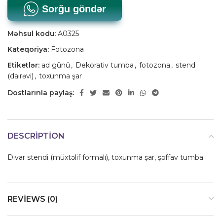
Sorğu göndər
Məhsul kodu:
A0325
Kateqoriya:
Fotozona
Etiketlər:
ad günü
,
Dekorativ tumba
,
fotozona
,
stend
(dairəvi)
,
toxunma şar
Dostlarınla paylaş:
DESCRIPTION
Divar stendi (müxtəlif formalı), toxunma şar, şəffav tumba
REVIEWS (0)