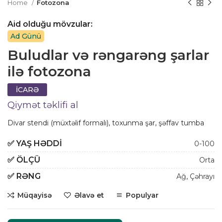
Home
Fotozona
Aid olduğu mövzular:
Ad Günü
Buludlar və rəngarəng şarlar
ilə fotozona
İCARƏ
Qiymət təklifi al
Divar stendi (müxtəlif formalı), toxunma şar, şəffav tumba
✅
YAŞ HƏDDI
0-100
✅
ÖLÇÜ
Orta
✅
RƏNG
Ağ
,
Çəhrayı
Müqayisə
Əlavə et
Populyar