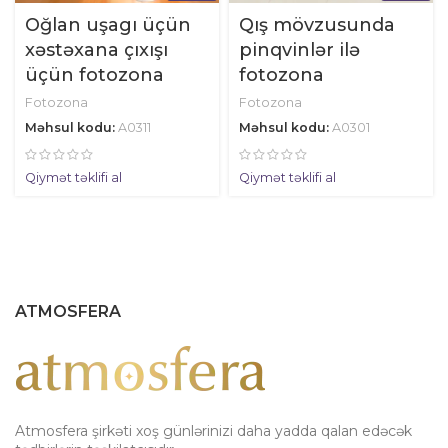
Oğlan uşagı üçün
Qış mövzusunda
xəstəxana çıxışı
pinqvinlər ilə
üçün fotozona
fotozona
Fotozona
Fotozona
Məhsul kodu:
A0311
Məhsul kodu:
A0301
Qiymət təklifi al
Qiymət təklifi al
ATMOSFERA
Atmosfera şirkəti xoş günlərinizi daha yadda qalan edəcək