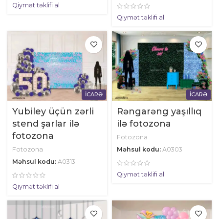
Qiymət təklifi al
Qiymət təklifi al
İCARƏ
İCARƏ
Yubiley üçün zərli
Rəngarəng yaşıllıq
stend şarlar ilə
ilə fotozona
fotozona
Fotozona
Fotozona
Məhsul kodu:
A0303
Məhsul kodu:
A0313
Qiymət təklifi al
Qiymət təklifi al