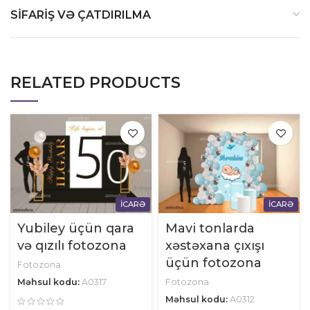
SIFARIŞ VƏ ÇATDIRILMA
RELATED PRODUCTS
İCARƏ
İCARƏ
Yubiley üçün qara
Mavi tonlarda
və qızılı fotozona
xəstəxana çıxışı
üçün fotozona
Fotozona
Məhsul kodu:
A0317
Fotozona
Məhsul kodu:
A0312