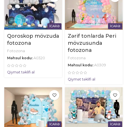
İCARƏ
İCARƏ
Qoroskop mövzuda
Zərif tonlarda Peri
fotozona
mövzusunda
fotozona
Fotozona
Məhsul kodu:
A0320
Fotozona
Məhsul kodu:
A0309
Qiymət təklifi al
Qiymət təklifi al
İCARƏ
İCARƏ