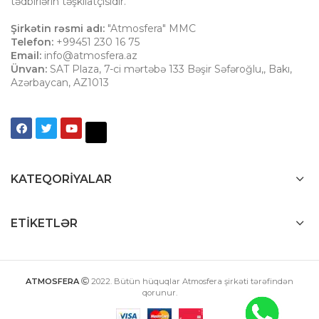
tədbirlərin təşkilatçısıdır.
Şirkətin rəsmi adı:
"Atmosfera" MMC
Telefon:
+99451 230 16 75
Email:
info@atmosfera.az
Ünvan:
SAT Plaza, 7-ci mərtəbə 133 Bəşir Səfəroğlu,
,
Bakı
,
Azərbaycan
,
AZ1013
KATEQORIYALAR
ETIKETLƏR
ATMOSFERA
2022
. Bütün hüquqlar Atmosfera şirkəti tərəfindən
qorunur.