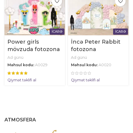
İCARƏ
İCARƏ
Power girls
İncə Peter Rabbit
mövzuda fotozona
fotozona
Ad günü
Ad günü
Məhsul kodu:
A0029
Məhsul kodu:
A0020
Qiymət təklifi al
Qiymət təklifi al
ATMOSFERA