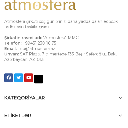
Atmosfera şirkəti xoş günlərinizi daha yadda qalan edəcək
tədbirlərin təşkilatçısıdır.
Şirkətin rəsmi adı:
"Atmosfera" MMC
Telefon:
+99451 230 16 75
Email:
info@atmosfera.az
Ünvan:
SAT Plaza, 7-ci mərtəbə 133 Bəşir Səfəroğlu,
,
Bakı
,
Azərbaycan
,
AZ1013
KATEQORIYALAR
ETIKETLƏR