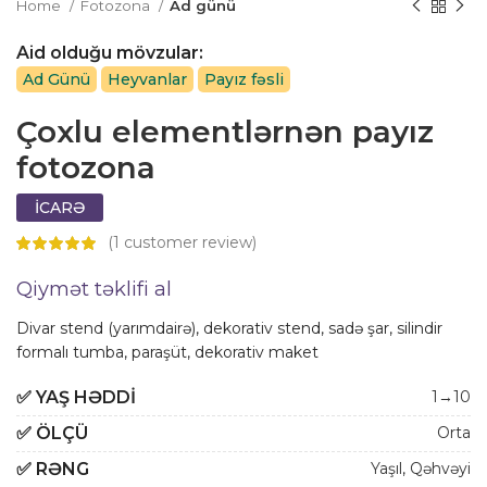
Home
Fotozona
Ad günü
Aid olduğu mövzular:
Ad Günü
Heyvanlar
Payız fəsli
Çoxlu elementlərnən payız
fotozona
İCARƏ
(
1
customer review)
Qiymət təklifi al
Divar stend (yarımdairə), dekorativ stend, sadə şar, silindir
formalı tumba, paraşüt, dekorativ maket
✅
YAŞ HƏDDI
1→10
✅
ÖLÇÜ
Orta
✅
RƏNG
Yaşıl
,
Qəhvəyi