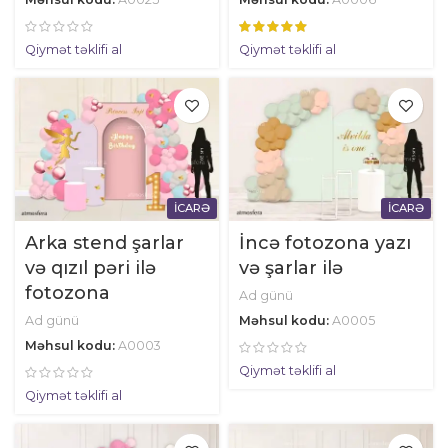
Qiymət təklifi al
Qiymət təklifi al
İCARƏ
İCARƏ
Arka stend şarlar
İncə fotozona yazı
və qızıl pəri ilə
və şarlar ilə
fotozona
Ad günü
Ad günü
Məhsul kodu:
A0005
Məhsul kodu:
A0003
Qiymət təklifi al
Qiymət təklifi al