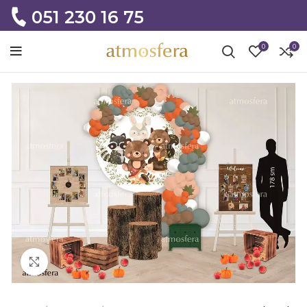
051 230 16 75
0
0
Click to enlarge