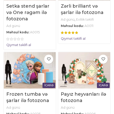
Setka stend şarlar
Zərli brilliant və
və One rəgəm ilə
şarlar ilə fotozona
fotozona
Ad günü
,
Evlilik təklifi
Ad günü
Məhsul kodu:
A0011
Məhsul kodu:
A0015
Qiymət təklifi al
Qiymət təklifi al
İCARƏ
İCARƏ
Frozen tumba və
Payız heyvanları ilə
şarlar ilə fotozona
fotozona
Ad günü
Ad günü
Məhsul kodu:
A0025
Məhsul kodu:
A0006