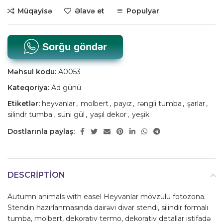
Müqayisə
Əlavə et
Populyar
Sorğu göndər
Məhsul kodu:
A0053
Kateqoriya:
Ad günü
Etiketlər:
heyvanlar
,
molbert
,
payız
,
rəngli tumba
,
şarlar
,
silindr tumba
,
süni gül
,
yaşıl dekor
,
yeşik
Dostlarınla paylaş:
DESCRIPTION
Autumn animals with easel Heyvanlar mövzulu fotozona.
Stendin hazırlanmasında dairəvi divar stendi, silindir formalı
tumba, molbert, dekorativ termo, dekorativ detallar istifadə