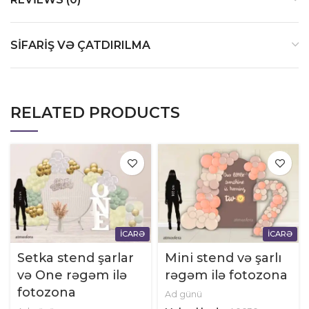
SIFARIŞ VƏ ÇATDIRILMA
RELATED PRODUCTS
İCARƏ
İCARƏ
Setka stend şarlar
Mini stend və şarlı
və One rəgəm ilə
rəgəm ilə fotozona
fotozona
Ad günü