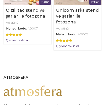
İCARƏ
İCARƏ
Qızılı tac stend və
Unicorn arka stend
şarlar ilə fotozona
və şarlar ilə
fotozona
Ad günü
Məhsul kodu:
A0007
Ad günü
Məhsul kodu:
A0002
Qiymət təklifi al
Qiymət təklifi al
ATMOSFERA