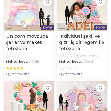
İCARƏ
İCARƏ
Unicorn mövzuda
İndividual şəkil və
şarlar və maket
qızılı işıqlı rəgəm ilə
fotozona
fotozona
Ad günü
Ad günü
,
Xəstəxana çıxışı
Məhsul kodu:
A0018
Məhsul kodu:
A0008
Qiymət təklifi al
Qiymət təklifi al