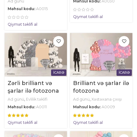
Ad günü
Məhsul kodu:
A0030
Məhsul kodu:
A0015
Qiymət təklifi al
Qiymət təklifi al
İCARƏ
İCARƏ
Zərli brilliant və
Brilliant və şarlar ilə
şarlar ilə fotozona
fotozona
Ad günü
,
Evlilik təklifi
Ad günü
,
Xəstəxana çıxışı
Məhsul kodu:
A0011
Məhsul kodu:
A0009
Qiymət təklifi al
Qiymət təklifi al