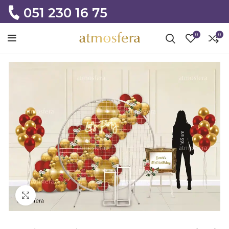
051 230 16 75
0
0
Click to enlarge