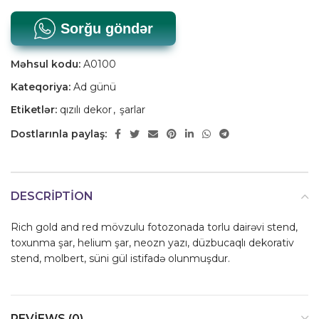
Sorğu göndər
Məhsul kodu:
A0100
Kateqoriya:
Ad günü
Etiketlər:
qızılı dekor
,
şarlar
Dostlarınla paylaş:
DESCRIPTION
Rich gold and red mövzulu fotozonada torlu dairəvi stend,
toxunma şar, helium şar, neozn yazı, düzbucaqlı dekorativ
stend, molbert, süni gül istifadə olunmuşdur.
REVIEWS (0)