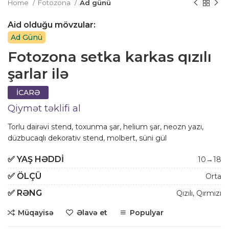
Home
Fotozona
Ad günü
Aid olduğu mövzular:
Ad Günü
Fotozona setka karkas qızılı
şarlar ilə
İCARƏ
Qiymət təklifi al
Torlu dairəvi stend, toxunma şar, helium şar, neozn yazı,
düzbucaqlı dekorativ stend, molbert, süni gül
✅
YAŞ HƏDDI
10→18
✅
ÖLÇÜ
Orta
✅
RƏNG
Qızılı
,
Qırmızı
Müqayisə
Əlavə et
Populyar