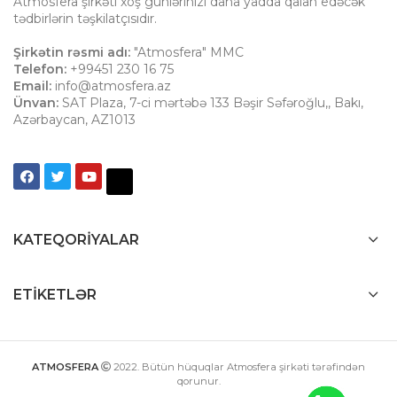
Atmosfera şirkəti xoş günlərinizi daha yadda qalan edəcək
tədbirlərin təşkilatçısıdır.
Şirkətin rəsmi adı:
"Atmosfera" MMC
Telefon:
+99451 230 16 75
Email:
info@atmosfera.az
Ünvan:
SAT Plaza, 7-ci mərtəbə 133 Bəşir Səfəroğlu,
,
Bakı
,
Azərbaycan
,
AZ1013
KATEQORIYALAR
ETIKETLƏR
ATMOSFERA
2022
. Bütün hüquqlar Atmosfera şirkəti tərəfindən
qorunur.