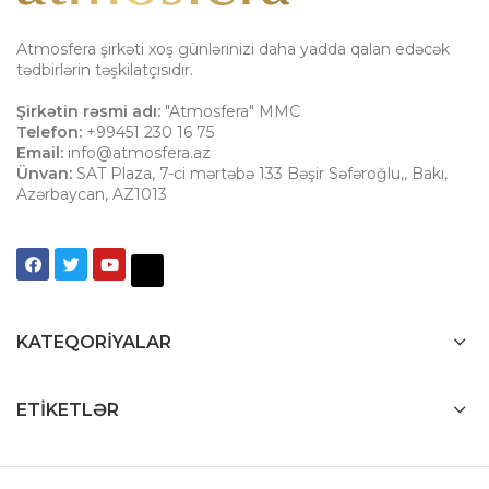
Atmosfera şirkəti xoş günlərinizi daha yadda qalan edəcək
tədbirlərin təşkilatçısıdır.
Şirkətin rəsmi adı:
"Atmosfera" MMC
Telefon:
+99451 230 16 75
Email:
info@atmosfera.az
Ünvan:
SAT Plaza, 7-ci mərtəbə 133 Bəşir Səfəroğlu,
,
Bakı
,
Azərbaycan
,
AZ1013
KATEQORIYALAR
ETIKETLƏR