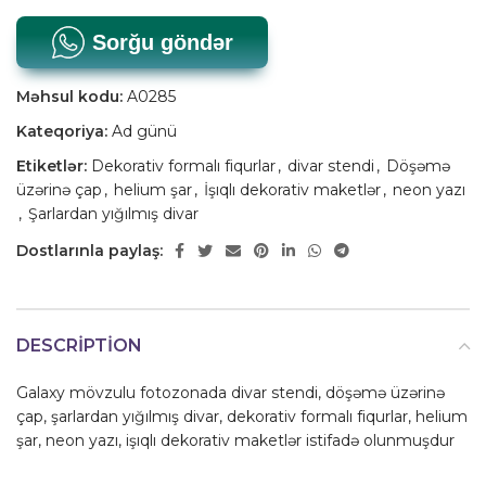
Sorğu göndər
Məhsul kodu:
A0285
Kateqoriya:
Ad günü
Etiketlər:
Dekorativ formalı fiqurlar
,
divar stendi
,
Döşəmə
üzərinə çap
,
helium şar
,
İşıqlı dekorativ maketlər
,
neon yazı
,
Şarlardan yığılmış divar
Dostlarınla paylaş:
DESCRIPTION
Galaxy mövzulu fotozonada divar stendi, döşəmə üzərinə
çap, şarlardan yığılmış divar, dekorativ formalı fiqurlar, helium
şar, neon yazı, işıqlı dekorativ maketlər istifadə olunmuşdur