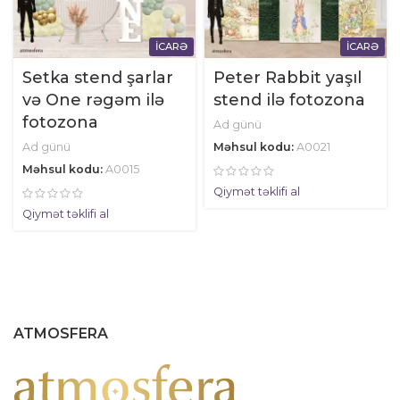
İCARƏ
İCARƏ
Setka stend şarlar
Peter Rabbit yaşıl
və One rəgəm ilə
stend ilə fotozona
fotozona
Ad günü
Ad günü
Məhsul kodu:
A0021
Məhsul kodu:
A0015
Qiymət təklifi al
Qiymət təklifi al
ATMOSFERA