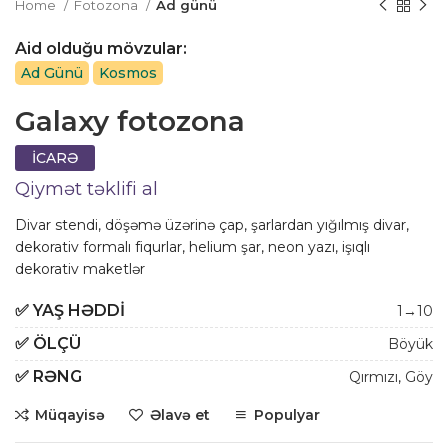
Home
Fotozona
Ad günü
Aid olduğu mövzular:
Ad Günü
Kosmos
Galaxy fotozona
İCARƏ
Qiymət təklifi al
Divar stendi, döşəmə üzərinə çap, şarlardan yığılmış divar,
dekorativ formalı fiqurlar, helium şar, neon yazı, işıqlı
dekorativ maketlər
✅
YAŞ HƏDDI
1→10
✅
ÖLÇÜ
Böyük
✅
RƏNG
Qırmızı
,
Göy
Müqayisə
Əlavə et
Populyar