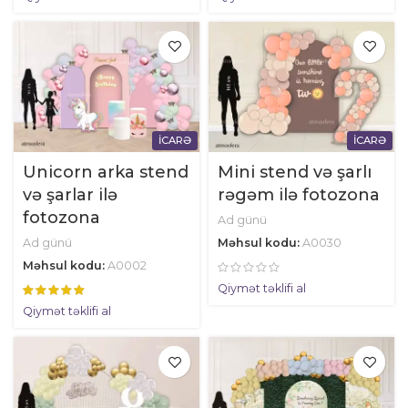
İCARƏ
İCARƏ
Unicorn arka stend
Mini stend və şarlı
və şarlar ilə
rəgəm ilə fotozona
fotozona
Ad günü
Ad günü
Məhsul kodu:
A0030
Məhsul kodu:
A0002
Qiymət təklifi al
Qiymət təklifi al