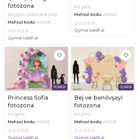
fotozona
Ad günü
Ad günü
,
Xəstəxana çıxışı
Məhsul kodu:
A0004
Məhsul kodu:
A0008
Qiymət təklifi al
Qiymət təklifi al
İCARƏ
İCARƏ
Princess Sofia
Bej ve bənövşəyi
fotozona
fotozona
Ad günü
Ad günü
Məhsul kodu:
A0026
Məhsul kodu:
A0028
Qiymət təklifi al
Qiymət təklifi al