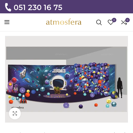
051 230 16 75
0
0
Click to enlarge