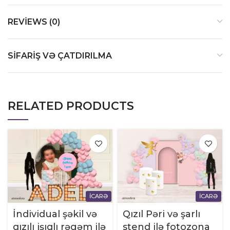
REVIEWS (0)
SIFARIŞ VƏ ÇATDIRILMA
RELATED PRODUCTS
İCARƏ
İCARƏ
İndividual şəkil və
Qızıl Pəri və şarlı
qızılı işıqlı rəgəm ilə
stend ilə fotozona