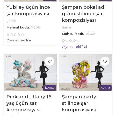
Yubiley üçün incə
Şampan bokal ad
şar kompozisiyası
günü stilində şar
kompozisiyası
Şarlar
Məhsul kodu:
A1306
Şarlar
Məhsul kodu:
A1302
Qiymət təklifi al
Qiymət təklifi al
İCARƏ
İCARƏ
Pink and tiffany 16
Şampan party
yaş üçün şar
stilinde şar
kompozisiyası
kompozisiyası