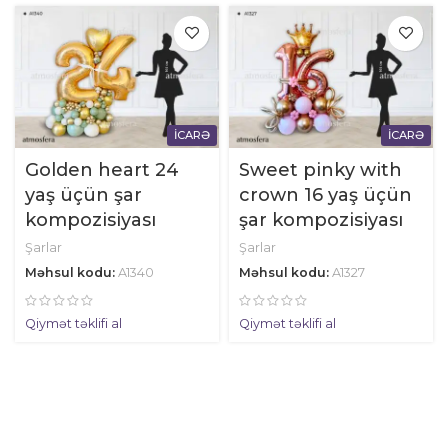
İCARƏ
İCARƏ
Golden heart 24
Sweet pinky with
yaş üçün şar
crown 16 yaş üçün
kompozisiyası
şar kompozisiyası
Şarlar
Şarlar
Məhsul kodu:
A1340
Məhsul kodu:
A1327
Qiymət təklifi al
Qiymət təklifi al