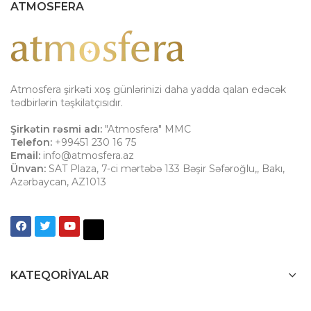
ATMOSFERA
Atmosfera şirkəti xoş günlərinizi daha yadda qalan edəcək
tədbirlərin təşkilatçısıdır.
Şirkətin rəsmi adı:
"Atmosfera" MMC
Telefon:
+99451 230 16 75
Email:
info@atmosfera.az
Ünvan:
SAT Plaza, 7-ci mərtəbə 133 Bəşir Səfəroğlu,
,
Bakı
,
Azərbaycan
,
AZ1013
KATEQORIYALAR