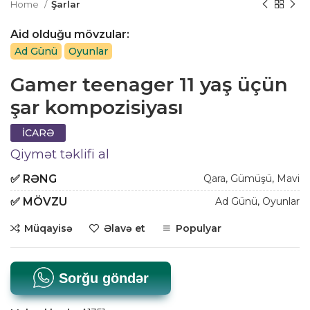
Home
Şarlar
Aid olduğu mövzular:
Ad Günü
Oyunlar
Gamer teenager 11 yaş üçün
şar kompozisiyası
İCARƏ
Qiymət təklifi al
✅
RƏNG
Qara
,
Gümüşü
,
Mavi
✅
MÖVZU
Ad Günü
,
Oyunlar
Müqayisə
Əlavə et
Populyar
Sorğu göndər