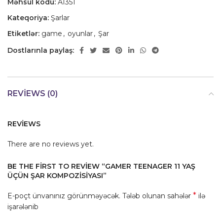
Məhsul kodu:
A1351
Kateqoriya:
Şarlar
Etiketlər:
game
,
oyunlar
,
Şar
Dostlarınla paylaş:
REVIEWS (0)
REVIEWS
There are no reviews yet.
BE THE FIRST TO REVIEW “GAMER TEENAGER 11 YAŞ
ÜÇÜN ŞAR KOMPOZISIYASI”
*
E-poçt ünvanınız görünməyəcək.
Tələb olunan sahələr
ilə
işarələnib