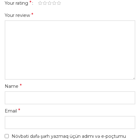
*
Your rating
*
Your review
*
Name
*
Email
Növbəti dəfə şərh yazmaq üçün adımı və e-poçtumu