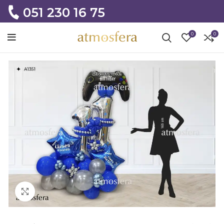
051 230 16 75
0
0
Click to enlarge