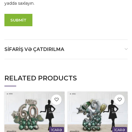
yadda saxlayın.
SIFARIŞ VƏ ÇATDIRILMA
RELATED PRODUCTS
İCARƏ
İCARƏ