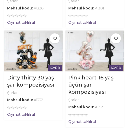
Şarlar
Şarlar
Məhsul kodu:
A1326
Məhsul kodu:
A1301
Qiymət təklifi al
Qiymət təklifi al
İCARƏ
İCARƏ
Dirty thirty 30 yaş
Pink heart 16 yaş
şar kompozisiyası
üçün şar
kompozisiyası
Şarlar
Məhsul kodu:
A1332
Şarlar
Məhsul kodu:
A1329
Qiymət təklifi al
Qiymət təklifi al