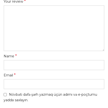
*
Your review
*
Name
*
Email
Növbəti dəfə şərh yazmaq üçün adımı və e-poçtumu
yadda saxlayın.