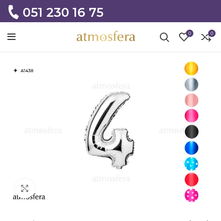
051 230 16 75
0
0
Click to enlarge