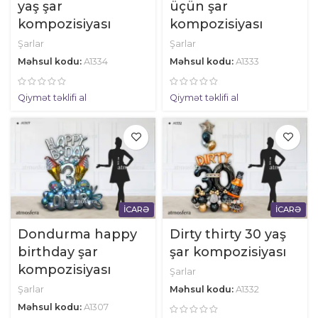
yaş şar
üçün şar
kompozisiyası
kompozisiyası
Şarlar
Şarlar
Məhsul kodu:
A1334
Məhsul kodu:
A1333
Qiymət təklifi al
Qiymət təklifi al
İCARƏ
İCARƏ
Dondurma happy
Dirty thirty 30 yaş
birthday şar
şar kompozisiyası
kompozisiyası
Şarlar
Şarlar
Məhsul kodu:
A1332
Məhsul kodu:
A1307