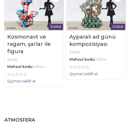
İCARƏ
İCARƏ
Kosmonavt ve
Ayparalı ad günü
rəgəm, şarlar ile
kompozisiyası
figura
Şarlar
Şarlar
Məhsul kodu:
A1304
Məhsul kodu:
A1344
Qiymət təklifi al
Qiymət təklifi al
ATMOSFERA