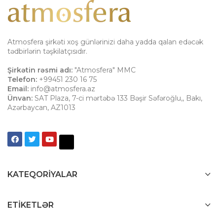
Atmosfera şirkəti xoş günlərinizi daha yadda qalan edəcək
tədbirlərin təşkilatçısıdır.
Şirkətin rəsmi adı:
"Atmosfera" MMC
Telefon:
+99451 230 16 75
Email:
info@atmosfera.az
Ünvan:
SAT Plaza, 7-ci mərtəbə 133 Bəşir Səfəroğlu,
,
Bakı
,
Azərbaycan
,
AZ1013
KATEQORIYALAR
ETIKETLƏR