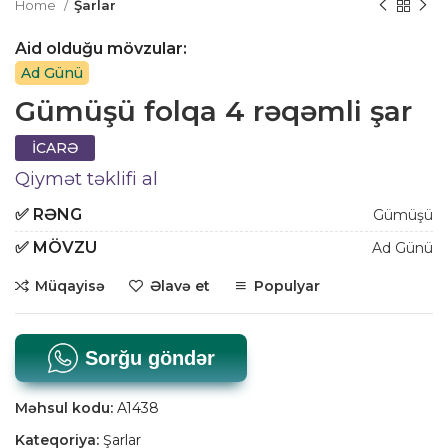
Home
Şarlar
Aid olduğu mövzular:
Ad Günü
Gümüşü folqa 4 rəqəmli şar
İCARƏ
Qiymət təklifi al
✅
RƏNG
Gümüşü
✅
MÖVZU
Ad Günü
Müqayisə
Əlavə et
Populyar
Sorğu göndər
Məhsul kodu:
A1438
Kateqoriya:
Şarlar