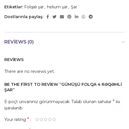
Etiketlər:
Folqalı şar
,
helium şar
,
Şar
Dostlarınla paylaş:
REVIEWS (0)
REVIEWS
There are no reviews yet.
BE THE FIRST TO REVIEW “GÜMÜŞÜ FOLQA 4 RƏQƏMLI
ŞAR”
*
E-poçt ünvanınız görünməyəcək.
Tələb olunan sahələr
ilə
işarələnib
*
Your rating