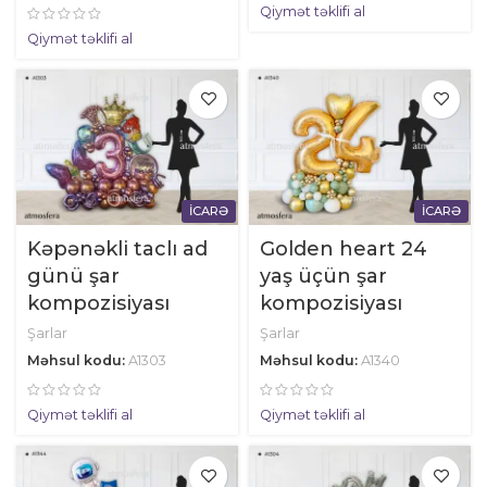
Qiymət təklifi al
Qiymət təklifi al
İCARƏ
İCARƏ
Kəpənəkli taclı ad
Golden heart 24
günü şar
yaş üçün şar
kompozisiyası
kompozisiyası
Şarlar
Şarlar
Məhsul kodu:
A1303
Məhsul kodu:
A1340
Qiymət təklifi al
Qiymət təklifi al