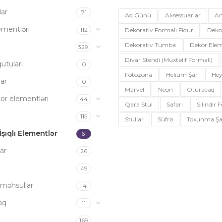
ar
71
Ad Günü
Aksessuarlar
An
ementləri
112
Dekorativ Formalı Fiqur
Deko
Dekorativ Tumba
Dekor Elem
a
329
Divar Stendi (müxtəlif Formalı)
utuları
0
Fotozona
Helium Şar
Hey
ar
0
Marvel
Neon
Oturacaq
or elementləri
44
Qara Stul
Safari
Silindir
115
Stullar
Süfrə
Toxunma Şa
şıqlı Elementlər
61
ar
26
49
məhsullar
14
aq
11
169