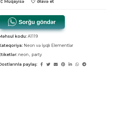
Müqayisə
Əlavə et
Sorğu göndər
Məhsul kodu:
A1119
Kateqoriya:
Neon və İşıqlı Elementlər
Etiketlər:
neon
,
party
Dostlarınla paylaş: