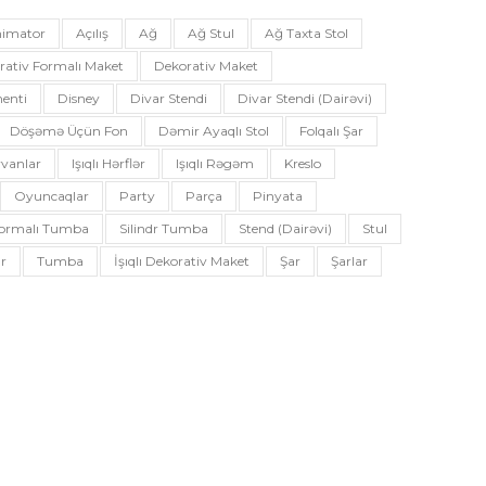
imator
Açılış
Ağ
Ağ Stul
Ağ Taxta Stol
rativ Formalı Maket
Dekorativ Maket
enti
Disney
Divar Stendi
Divar Stendi (dairəvi)
Döşəmə Üçün Fon
Dəmir Ayaqlı Stol
Folqalı Şar
vanlar
Işıqlı Hərflər
Işıqlı Rəgəm
Kreslo
Oyuncaqlar
Party
Parça
Pinyata
 Formalı Tumba
Silindr Tumba
Stend (dairəvi)
Stul
r
Tumba
İşıqlı Dekorativ Maket
Şar
Şarlar