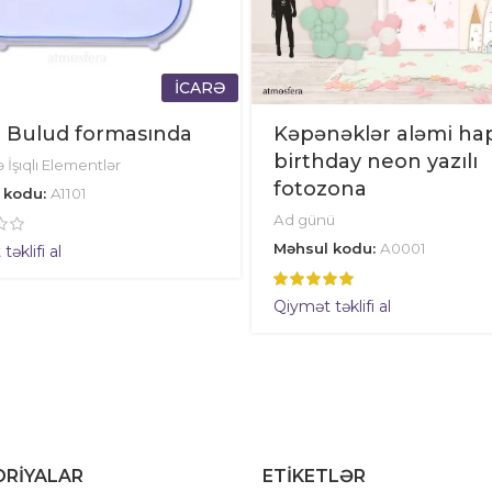
İCARƏ
 Bulud formasında
Kəpənəklər aləmi ha
birthday neon yazılı
 İşıqlı Elementlər
fotozona
 kodu:
A1101
Ad günü
Məhsul kodu:
A0001
əklifi al
Qiymət təklifi al
RIYALAR
ETIKETLƏR