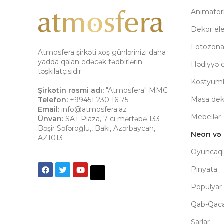
Animatorl
Dekor el
Fotozon
Atmosfera şirkəti xoş günlərinizi daha
yadda qalan edəcək tədbirlərin
Hədiyyə q
təşkilatçısıdır.
Kostyuml
Şirkətin rəsmi adı:
"Atmosfera" MMC
Masa dek
Telefon:
+99451 230 16 75
Email:
info@atmosfera.az
Mebellər
Ünvan:
SAT Plaza, 7-ci mərtəbə 133
Bəşir Səfəroğlu,
,
Bakı
,
Azərbaycan
,
Neon və İ
AZ1013
Oyuncaql
Pinyata
Populyar 
Qab-Qac
Şarlar