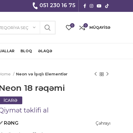
051 230 16 75
0
0
TEQORIYA SEÇ
MÜQAYISƏ
UALLAR
BLOQ
ƏLAQƏ
Home
Neon və İşıqlı Elementlər
Neon 18 rəqəmi
İCARƏ
Qiymət təklifi al
✅
RƏNG
Çəhrayı