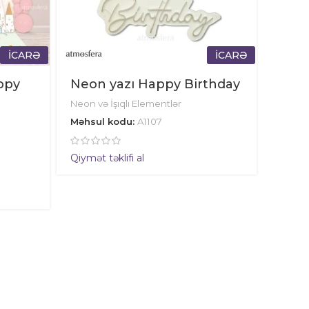
İCARƏ
İCARƏ
ppy
Neon yazı Happy Birthday
Neon və İşıqlı Elementlər
Məhsul kodu:
A1107
Qiymət təklifi al