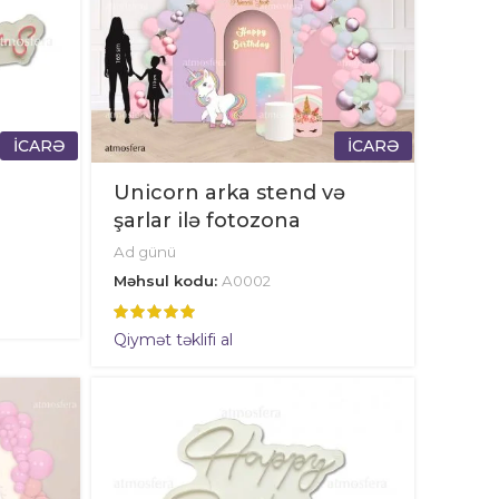
İCARƏ
İCARƏ
Unicorn arka stend və
şarlar ilə fotozona
Ad günü
Məhsul kodu:
A0002
Qiymət təklifi al