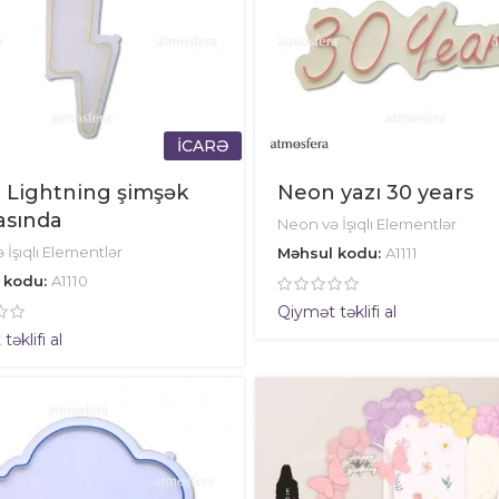
İCARƏ
 Lightning şimşək
Neon yazı 30 years
asında
Neon və İşıqlı Elementlər
 İşıqlı Elementlər
Məhsul kodu:
A1111
 kodu:
A1110
Qiymət təklifi al
əklifi al