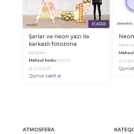
İCARƏ
Şarlar və neon yazı ilə
Neon
karkaslı fotozona
Neon və
Ad günü
Məhsul
Məhsul kodu:
A0014
Qiymət t
Qiymət təklifi al
ATMOSFERA
KATEQO