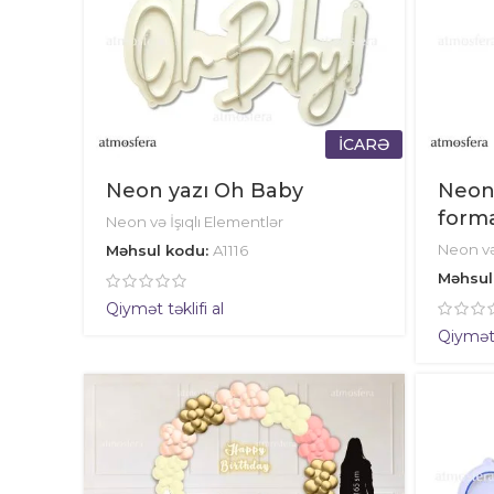
İCARƏ
Neon yazı Oh Baby
Neon
form
Neon və İşıqlı Elementlər
Neon və
Məhsul kodu:
A1116
Məhsul
Qiymət təklifi al
Qiymət t