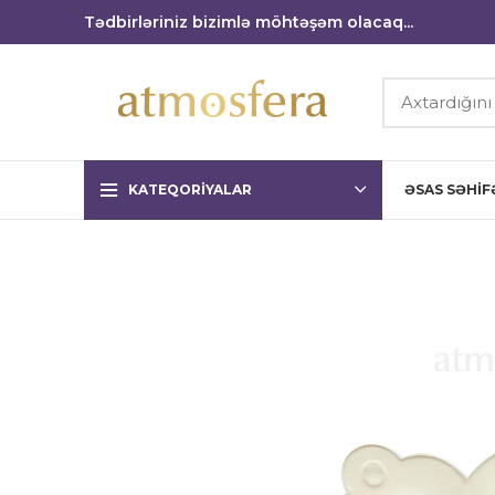
Tədbirləriniz bizimlə möhtəşəm olacaq...
KATEQORIYALAR
ƏSAS SƏHIF