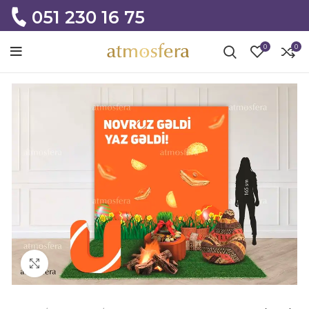
051 230 16 75
0
0
Click to enlarge