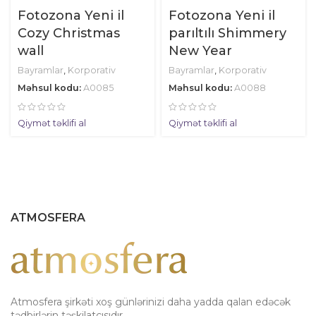
Fotozona Yeni il
Fotozona Yeni il
Cozy Christmas
parıltılı Shimmery
wall
New Year
Bayramlar
,
Korporativ
Bayramlar
,
Korporativ
Məhsul kodu:
A0085
Məhsul kodu:
A0088
Qiymət təklifi al
Qiymət təklifi al
ATMOSFERA
Atmosfera şirkəti xoş günlərinizi daha yadda qalan edəcək
tədbirlərin təşkilatçısıdır.