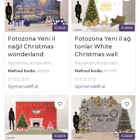
İCARƏ
İCARƏ
Fotozona Yeni il
Fotozona Yeni il ağ
nağıl Christmas
tonlar White
wonderland
Christmas wall
Bayramlar
,
Korporativ
Bayramlar
,
Korporativ
Məhsul kodu:
A0091
Məhsul kodu:
A0093
Qiymət təklifi al
Qiymət təklifi al
İCARƏ
İCARƏ