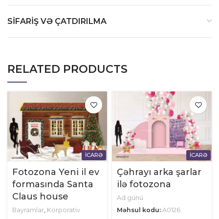
SIFARIŞ VƏ ÇATDIRILMA
RELATED PRODUCTS
İCARƏ
İCARƏ
Fotozona Yeni il ev
Çəhrayı arka şarlar
formasında Santa
ilə fotozona
Claus house
Ad günü
Bayramlar
,
Korporativ
Məhsul kodu:
A0126