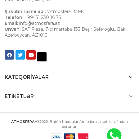
Şirkətin rəsmi adı:
"Atmosfera" MMC
Telefon:
+99451 230 16 75
Email:
info@atmosfera.az
Ünvan:
SAT Plaza, 7-ci mərtəbə 133 Bəşir Səfəroğlu,
,
Bakı
,
Azərbaycan
,
AZ1013
KATEQORIYALAR
ETIKETLƏR
ATMOSFERA
2022
. Bütün hüquqlar Atmosfera şirkəti tərəfindən
qorunur.