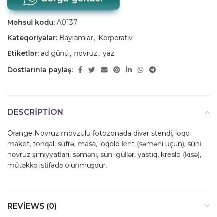
Məhsul kodu:
A0137
Kateqoriyalar:
Bayramlar
,
Korporativ
Etiketlər:
ad günü
,
novruz
,
yaz
Dostlarınla paylaş:
DESCRIPTION
Orange Novruz mövzulu fotozonada divar stendi, loqo
maket, tonqal, süfrə, masa, loqolo lent (səməni üçün), süni
novruz şirniyyatları, səməni, süni güllər, yastıq, kreslo (kisə),
mütəkkə istifadə olunmuşdur.
REVIEWS (0)