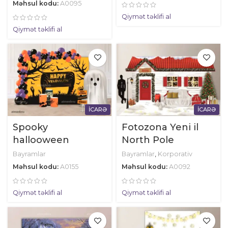
Məhsul kodu:
A0095
Qiymət təklifi al
Qiymət təklifi al
İCARƏ
İCARƏ
Spooky
Fotozona Yeni il
hallooween
North Pole
Bayramlar
Bayramlar
,
Korporativ
Məhsul kodu:
A0155
Məhsul kodu:
A0092
Qiymət təklifi al
Qiymət təklifi al