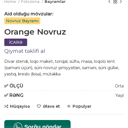
Home
Fotozona
Bayramlar
Aid olduğu mövzular:
Novruz Bayramı
Orange Novruz
İCARƏ
Qiymət təklifi al
Divar stendi, loqo maket, tonqal, süfrə, masa, loqolo lent
(səməni üçün), süni novruz şirniyyatları, səməni, süni güllər,
yastıq, kreslo (kisə), mütəkkə
✅
ÖLÇÜ
Orta
✅
RƏNG
Yaşıl
Müqayisə
Əlavə et
Populyar
Sorğu göndər