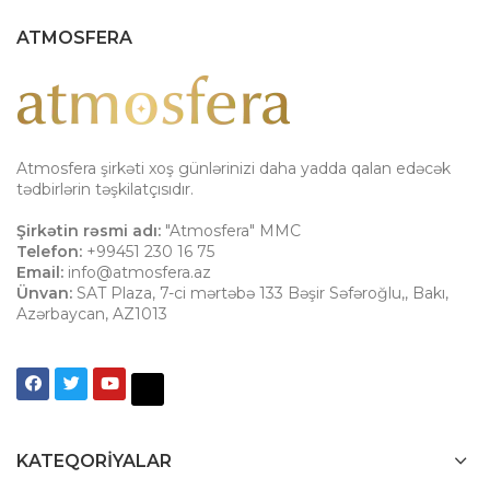
ATMOSFERA
Atmosfera şirkəti xoş günlərinizi daha yadda qalan edəcək
tədbirlərin təşkilatçısıdır.
Şirkətin rəsmi adı:
"Atmosfera" MMC
Telefon:
+99451 230 16 75
Email:
info@atmosfera.az
Ünvan:
SAT Plaza, 7-ci mərtəbə 133 Bəşir Səfəroğlu,
,
Bakı
,
Azərbaycan
,
AZ1013
KATEQORIYALAR