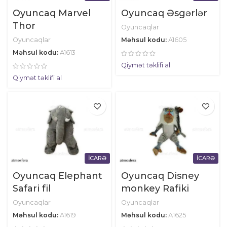
Oyuncaq Marvel
Oyuncaq Əsgərlər
Thor
Oyuncaqlar
Oyuncaqlar
Məhsul kodu:
A1605
Məhsul kodu:
A1613
Qiymət təklifi al
Qiymət təklifi al
İCARƏ
İCARƏ
Oyuncaq Elephant
Oyuncaq Disney
Safari fil
monkey Rafiki
Oyuncaqlar
Oyuncaqlar
Məhsul kodu:
A1619
Məhsul kodu:
А1625