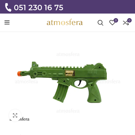
051 230 16 75
0
0
Click to enlarge