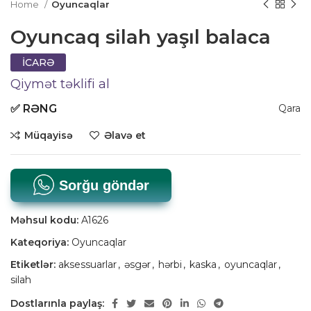
Home
Oyuncaqlar
Oyuncaq silah yaşıl balaca
İCARƏ
Qiymət təklifi al
✅
RƏNG
Qara
Müqayisə
Əlavə et
Sorğu göndər
Məhsul kodu:
A1626
Kateqoriya:
Oyuncaqlar
Etiketlər:
aksessuarlar
,
əsgər
,
hərbi
,
kaska
,
oyuncaqlar
,
silah
Dostlarınla paylaş: