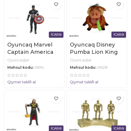
İCARƏ
İCARƏ
Oyuncaq Marvel
Oyuncaq Disney
Captain America
Pumba Lion King
Oyuncaqlar
Oyuncaqlar
Məhsul kodu:
A1614
Məhsul kodu:
A1628
Qiymət təklifi al
Qiymət təklifi al
İCARƏ
İCARƏ