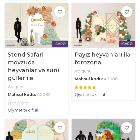
İCARƏ
İCARƏ
Stend Safari
Payız heyvanları ilə
mövzuda
fotozona
heyvanlar və suni
Ad günü
güllər ilə
Məhsul kodu:
A0006
Ad günü
Məhsul kodu:
A0082
Qiymət təklifi al
Qiymət təklifi al