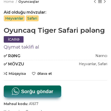
Home
Oyuncaqlar
Aid olduğu mövzular:
Heyvanlar
Safari
Oyuncaq Tiger Safari pələng
İCARƏ
Qiymət təklifi al
✅
RƏNG
Narıncı
✅
MÖVZU
Heyvanlar
,
Safari
Müqayisə
Əlavə et
Sorğu göndər
Məhsul kodu:
A1617