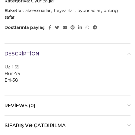
Kateqoriya:
Oyuncaqlar
Etiketlər:
aksessuarlar
,
heyvanlar
,
oyuncaqlar
,
pələng
,
safari
Dostlarınla paylaş:
DESCRIPTION
Uz-1.65
Hun-75
Eni-38
REVIEWS (0)
SIFARIŞ VƏ ÇATDIRILMA