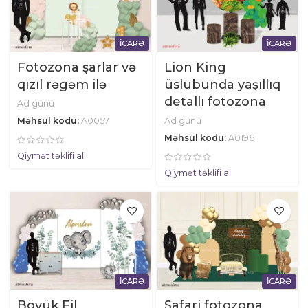
İCARƏ
İCARƏ
Fotozona şarlar və
Lion King
qızıl rəgəm ilə
üslubunda yaşıllıq
detallı fotozona
Ad günü
Məhsul kodu:
A0057
Ad günü
Məhsul kodu:
A0196
Qiymət təklifi al
Qiymət təklifi al
İCARƏ
İCARƏ
Böyük Fil
Safari fotozona