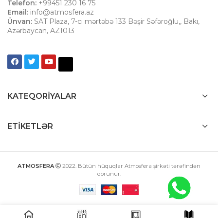
Telefon:
+99451 230 16 75
Email:
info@atmosfera.az
Ünvan:
SAT Plaza, 7-ci mərtəbə 133 Bəşir Səfəroğlu,
,
Bakı
,
Azərbaycan
,
AZ1013
KATEQORIYALAR
ETIKETLƏR
ATMOSFERA
2022
. Bütün hüquqlar Atmosfera şirkəti tərəfindən
qorunur.