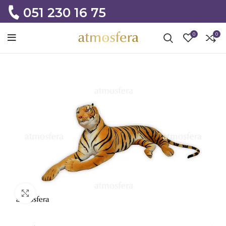
051 230 16 75
0
0
Click to enlarge