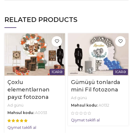
RELATED PRODUCTS
İCARƏ
İCARƏ
Çoxlu
Gümüşü tonlarda
elementlərnən
mini Fil fotozona
payız fotozona
Ad günü
Ad günü
Məhsul kodu:
A0132
Məhsul kodu:
A0053
Qiymət təklifi al
Qiymət təklifi al