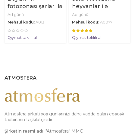
fotozonası şarlar ilə
heyvanlar ilə
Ad günü
Ad günü
Məhsul kodu:
A0131
Məhsul kodu:
A0077
Qiymət təklifi al
Qiymət təklifi al
ATMOSFERA
Atmosfera şirkəti xoş günlərinizi daha yadda qalan edəcək
tədbirlərin təşkilatçısıdır.
Şirkətin rəsmi adı:
"Atmosfera" MMC