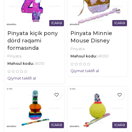
İCARƏ
İCARƏ
Pinyata kiçik pony
Pinyata Minnie
dörd rəqəmi
Mouse Disney
formasında
Pinyata
Pinyata
Məhsul kodu:
A1030
Məhsul kodu:
A1015
Qiymət təklifi al
Qiymət təklifi al
İCARƏ
İCARƏ