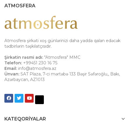
ATMOSFERA
Atmosfera şirkəti xoş günlərinizi daha yadda qalan edəcək
tədbirlərin təşkilatçısıdır.
Şirkətin rəsmi adı:
"Atmosfera" MMC
Telefon:
+99451 230 16 75
Email:
info@atmosfera.az
Ünvan:
SAT Plaza, 7-ci mərtəbə 133 Bəşir Səfəroğlu,
,
Bakı
,
Azərbaycan
,
AZ1013
KATEQORIYALAR