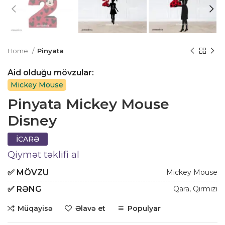
Home
Pinyata
Aid olduğu mövzular:
Mickey Mouse
Pinyata Mickey Mouse
Disney
İCARƏ
Qiymət təklifi al
✅
MÖVZU
Mickey Mouse
✅
RƏNG
Qara
,
Qırmızı
Müqayisə
Əlavə et
Populyar