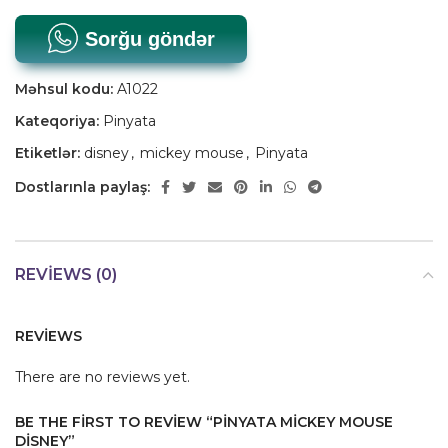
Sorğu göndər
Məhsul kodu:
A1022
Kateqoriya:
Pinyata
Etiketlər:
disney
,
mickey mouse
,
Pinyata
Dostlarınla paylaş:
REVIEWS (0)
REVIEWS
There are no reviews yet.
BE THE FIRST TO REVIEW “PINYATA MICKEY MOUSE
DISNEY”