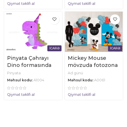
Qiymət təklifi al
Qiymət təklifi al
İCARƏ
İCARƏ
Pinyata Çəhrayı
Mickey Mouse
Dino formasında
mövzuda fotozona
Pinyata
Ad günü
Məhsul kodu:
A1004
Məhsul kodu:
A0061
Qiymət təklifi al
Qiymət təklifi al