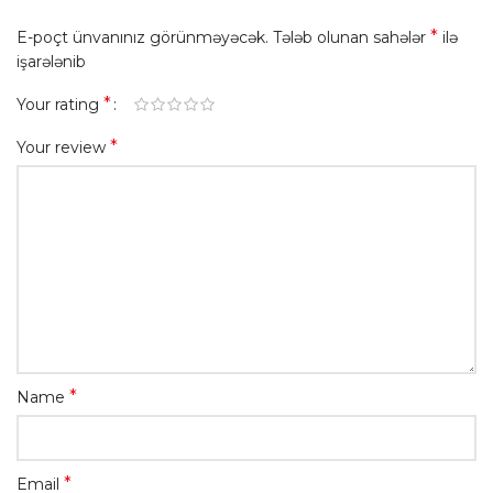
*
E-poçt ünvanınız görünməyəcək.
Tələb olunan sahələr
ilə
işarələnib
*
Your rating
*
Your review
*
Name
*
Email