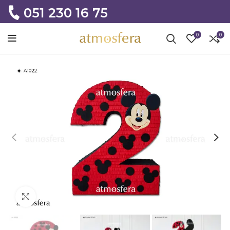
051 230 16 75
0
0
Click to enlarge