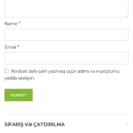
*
Name
*
Email
Növbəti dəfə şərh yazmaq üçün adımı və e-poçtumu
yadda saxlayın.
SIFARIŞ VƏ ÇATDIRILMA