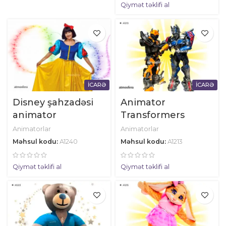
Qiymət təklifi al
İCARƏ
İCARƏ
Disney şahzadəsi
Animator
animator
Transformers
Animatorlar
Animatorlar
Məhsul kodu:
A1240
Məhsul kodu:
A1213
Qiymət təklifi al
Qiymət təklifi al