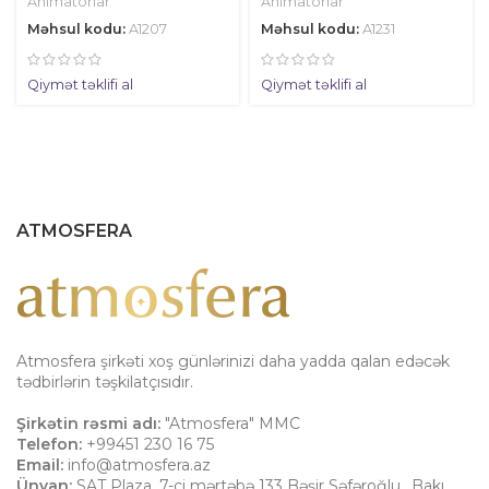
Animatorlar
Animatorlar
Məhsul kodu:
A1207
Məhsul kodu:
A1231
Qiymət təklifi al
Qiymət təklifi al
ATMOSFERA
Atmosfera şirkəti xoş günlərinizi daha yadda qalan edəcək
tədbirlərin təşkilatçısıdır.
Şirkətin rəsmi adı:
"Atmosfera" MMC
Telefon:
+99451 230 16 75
Email:
info@atmosfera.az
Ünvan:
SAT Plaza, 7-ci mərtəbə 133 Bəşir Səfəroğlu,
,
Bakı
,