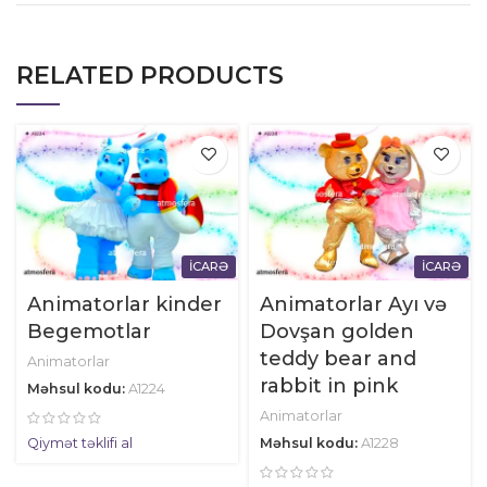
RELATED PRODUCTS
İCARƏ
İCARƏ
Animatorlar kinder
Animatorlar Ayı və
Begemotlar
Dovşan golden
teddy bear and
Animatorlar
rabbit in pink
Məhsul kodu:
A1224
Animatorlar
Məhsul kodu:
A1228
Qiymət təklifi al