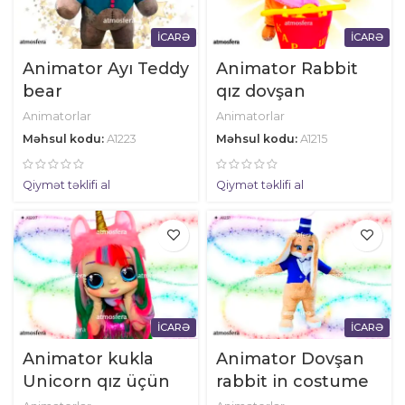
İCARƏ
İCARƏ
Animator Ayı Teddy
Animator Rabbit
bear
qız dovşan
Animatorlar
Animatorlar
Məhsul kodu:
A1223
Məhsul kodu:
A1215
Qiymət təklifi al
Qiymət təklifi al
İCARƏ
İCARƏ
Animator kukla
Animator Dovşan
Unicorn qız üçün
rabbit in costume