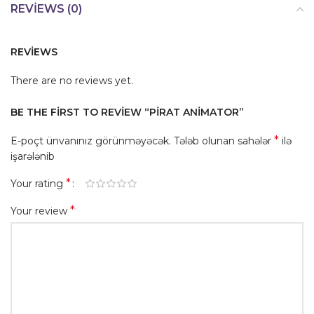
REVIEWS (0)
REVIEWS
There are no reviews yet.
BE THE FIRST TO REVIEW “PIRAT ANIMATOR”
*
E-poçt ünvanınız görünməyəcək.
Tələb olunan sahələr
ilə
işarələnib
*
Your rating
*
Your review