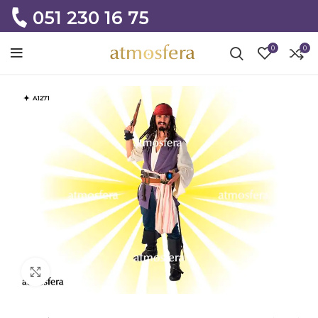
051 230 16 75
0
0
Click to enlarge