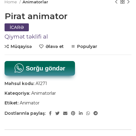
Home
Animatorlar
Pirat animator
İCARƏ
Qiymət təklifi al
Müqayisə
Əlavə et
Populyar
Sorğu göndər
Məhsul kodu:
A1271
Kateqoriya:
Animatorlar
Etiket:
Animator
Dostlarınla paylaş: