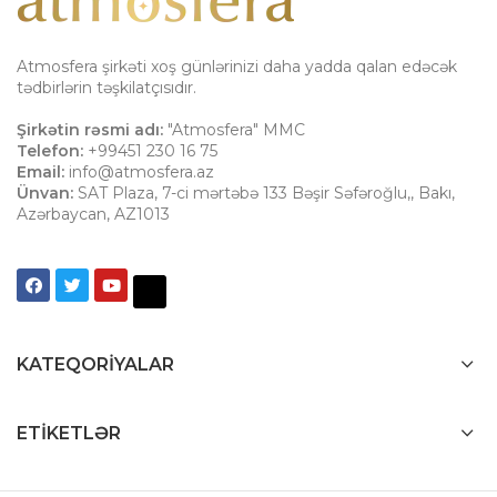
Atmosfera şirkəti xoş günlərinizi daha yadda qalan edəcək
tədbirlərin təşkilatçısıdır.
Şirkətin rəsmi adı:
"Atmosfera" MMC
Telefon:
+99451 230 16 75
Email:
info@atmosfera.az
Ünvan:
SAT Plaza, 7-ci mərtəbə 133 Bəşir Səfəroğlu,
,
Bakı
,
Azərbaycan
,
AZ1013
KATEQORIYALAR
ETIKETLƏR