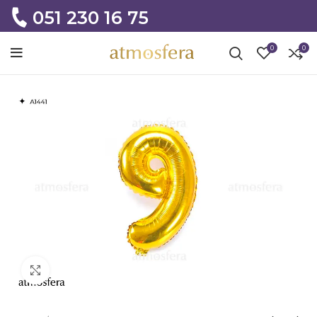
051 230 16 75
0
0
Click to enlarge