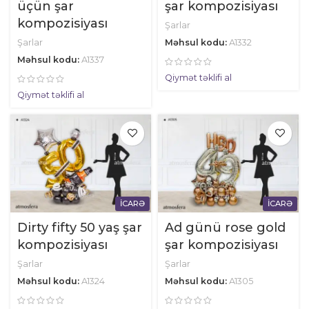
üçün şar
şar kompozisiyası
kompozisiyası
Şarlar
Şarlar
Məhsul kodu:
A1332
Məhsul kodu:
A1337
Qiymət təklifi al
Qiymət təklifi al
İCARƏ
İCARƏ
Dirty fifty 50 yaş şar
Ad günü rose gold
kompozisiyası
şar kompozisiyası
Şarlar
Şarlar
Məhsul kodu:
A1324
Məhsul kodu:
A1305