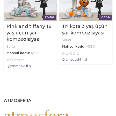
İCARƏ
İCARƏ
Pink and tiffany 16
Tri kota 3 yaş üçün
yaş üçün şar
şar kompozisiyası
kompozisiyası
Şarlar
Şarlar
Məhsul kodu:
A1330
Məhsul kodu:
A1326
Qiymət təklifi al
Qiymət təklifi al
ATMOSFERA