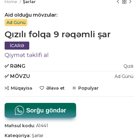
Home
Şarlar
Aid olduğu mövzular:
Ad Günü
Qızılı folqa 9 rəqəmli şar
İCARƏ
Qiymət təklifi al
✅
RƏNG
Qızılı
✅
MÖVZU
Ad Günü
Müqayisə
Əlavə et
Populyar
Sorğu göndər
Məhsul kodu:
A1441
Kateqoriya:
Şarlar