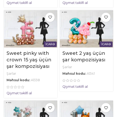
Qiymət təklifi al
Qiymət təklifi al
İCARƏ
İCARƏ
Sweet pinky with
Sweet 2 yaş üçün
crown 15 yaş üçün
şar kompozisiyası
şar kompozisiyası
Şarlar
Şarlar
Məhsul kodu:
A1341
Məhsul kodu:
A1338
Qiymət təklifi al
Qiymət təklifi al