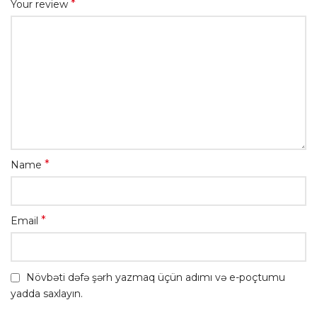
*
Your review
*
Name
*
Email
Növbəti dəfə şərh yazmaq üçün adımı və e-poçtumu
yadda saxlayın.