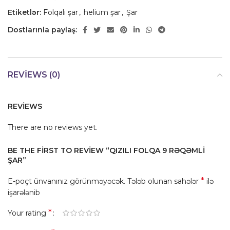
Etiketlər:
Folqalı şar
,
helium şar
,
Şar
Dostlarınla paylaş:
REVIEWS (0)
REVIEWS
There are no reviews yet.
BE THE FIRST TO REVIEW “QIZILI FOLQA 9 RƏQƏMLI
ŞAR”
*
E-poçt ünvanınız görünməyəcək.
Tələb olunan sahələr
ilə
işarələnib
*
Your rating