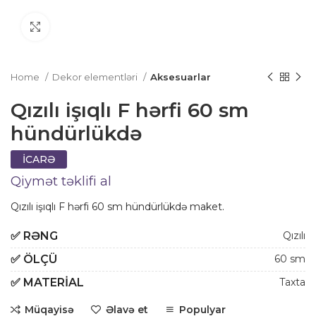
Click to enlarge
Home
Dekor elementləri
Aksesuarlar
Qızılı işıqlı F hərfi 60 sm
hündürlükdə
İCARƏ
Qiymət təklifi al
Qızılı işıqlı F hərfi 60 sm hündürlükdə maket.
✅
RƏNG
Qızılı
✅
ÖLÇÜ
60 sm
✅
MATERIAL
Taxta
Müqayisə
Əlavə et
Populyar