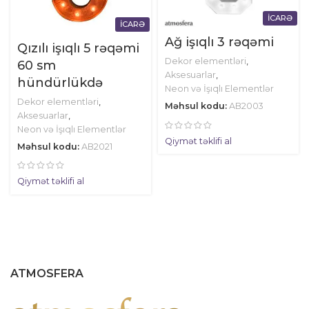
İCARƏ
İCARƏ
Ağ işıqlı 3 rəqəmi
Qızılı işıqlı 5 rəqəmi
Dekor elementləri
,
60 sm
Aksesuarlar
,
hündürlükdə
Neon və İşıqlı Elementlər
Dekor elementləri
,
Məhsul kodu:
AB2003
Aksesuarlar
,
Neon və İşıqlı Elementlər
Qiymət təklifi al
Məhsul kodu:
AB2021
Qiymət təklifi al
ATMOSFERA