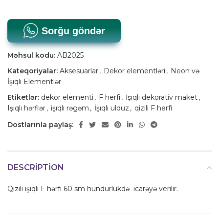
Sorğu göndər
Məhsul kodu:
AB2025
Kateqoriyalar:
Aksesuarlar
,
Dekor elementləri
,
Neon və
İşıqlı Elementlər
Etiketlər:
dekor elementi
,
F herfi
,
İşıqlı dekorativ maket
,
Işıqlı hərflər
,
işıqlı rəgəm
,
İşıqlı ulduz
,
qizili F herfi
Dostlarınla paylaş:
DESCRIPTION
Qızılı işıqlı F hərfi 60 sm hündürlükdə icarəyə verilir.