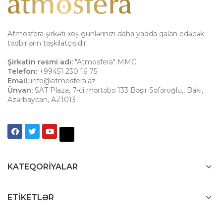
Atmosfera şirkəti xoş günlərinizi daha yadda qalan edəcək
tədbirlərin təşkilatçısıdır.
Şirkətin rəsmi adı:
"Atmosfera" MMC
Telefon:
+99451 230 16 75
Email:
info@atmosfera.az
Ünvan:
SAT Plaza, 7-ci mərtəbə 133 Bəşir Səfəroğlu,
,
Bakı
,
Azərbaycan
,
AZ1013
KATEQORIYALAR
ETIKETLƏR