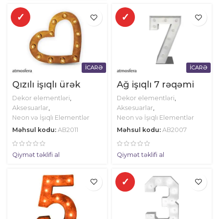
✓
✓
İCARƏ
İCARƏ
Qızılı işıqlı ürək
Ağ işıqlı 7 rəqəmi
Dekor elementləri
,
Dekor elementləri
,
Aksesuarlar
,
Aksesuarlar
,
Neon və İşıqlı Elementlər
Neon və İşıqlı Elementlər
Məhsul kodu:
AB2011
Məhsul kodu:
AB2007
Qiymət təklifi al
Qiymət təklifi al
✓