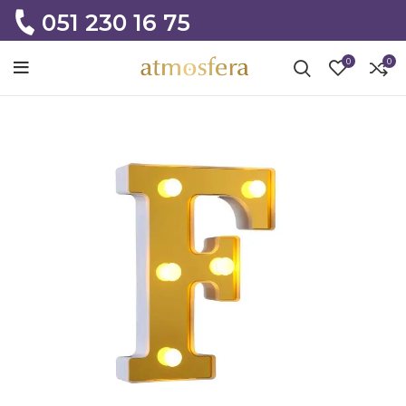
051 230 16 75
0
0