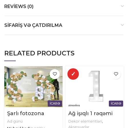
REVIEWS (0)
SIFARIŞ VƏ ÇATDIRILMA
RELATED PRODUCTS
✓
İCARƏ
İCARƏ
Şarlı fotozona
Ağ işıqlı 1 rəqəmi
Ad günü
Dekor elementləri
,
Aksesuarlar
,