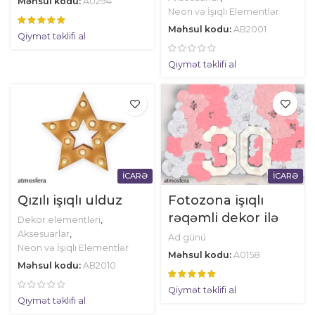
Məhsul kodu:
A0294
Neon və İşıqlı Elementlər
Məhsul kodu:
AB2001
Qiymət təklifi al
Qiymət təklifi al
İCARƏ
İCARƏ
Qızılı işıqlı ulduz
Fotozona işıqlı
rəqəmli dekor ilə
Dekor elementləri
,
Aksesuarlar
,
Ad günü
Neon və İşıqlı Elementlər
Məhsul kodu:
A0158
Məhsul kodu:
AB2010
Qiymət təklifi al
Qiymət təklifi al