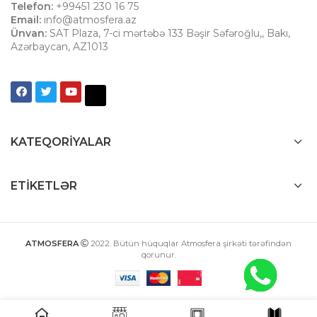
Telefon:
+99451 230 16 75
Email:
info@atmosfera.az
Ünvan:
SAT Plaza, 7-ci mərtəbə 133 Bəşir Səfəroğlu,
,
Bakı
,
Azərbaycan
,
AZ1013
KATEQORIYALAR
ETIKETLƏR
ATMOSFERA
2022
. Bütün hüquqlar Atmosfera şirkəti tərəfindən
qorunur.