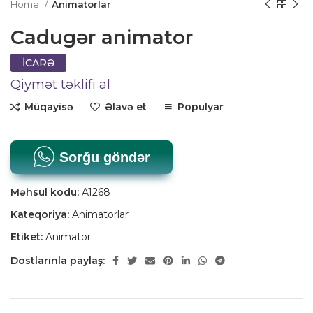
Home
Animatorlar
Сadugər animator
İCARƏ
Qiymət təklifi al
Müqayisə
Əlavə et
Populyar
Sorğu göndər
Məhsul kodu:
A1268
Kateqoriya:
Animatorlar
Etiket:
Animator
Dostlarınla paylaş: