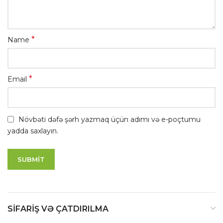
*
Name
*
Email
Növbəti dəfə şərh yazmaq üçün adımı və e-poçtumu
yadda saxlayın.
SIFARIŞ VƏ ÇATDIRILMA