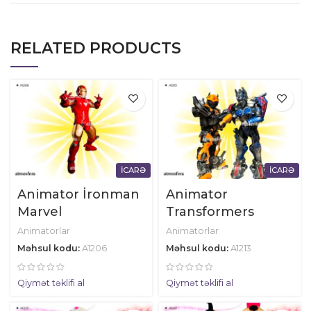
RELATED PRODUCTS
İCARƏ
İCARƏ
Animator İronman
Animator
Marvel
Transformers
Animatorlar
Animatorlar
Məhsul kodu:
A1206
Məhsul kodu:
A1213
Qiymət təklifi al
Qiymət təklifi al