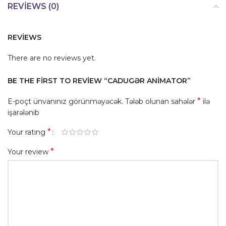
REVIEWS (0)
REVIEWS
There are no reviews yet.
BE THE FIRST TO REVIEW “СADUGƏR ANIMATOR”
*
E-poçt ünvanınız görünməyəcək.
Tələb olunan sahələr
ilə
işarələnib
*
Your rating
*
Your review