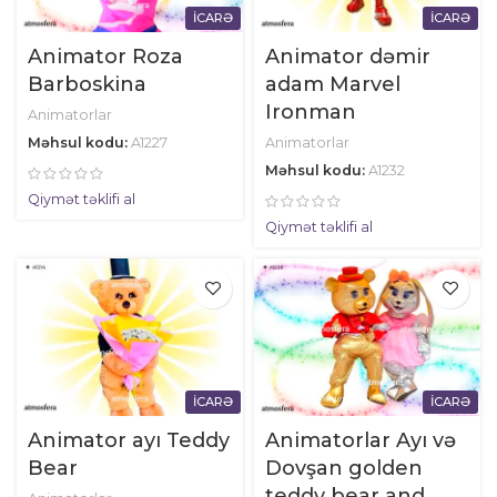
İCARƏ
İCARƏ
Animator Roza
Animator dəmir
Barboskina
adam Marvel
Ironman
Animatorlar
Məhsul kodu:
A1227
Animatorlar
Məhsul kodu:
A1232
Qiymət təklifi al
Qiymət təklifi al
İCARƏ
İCARƏ
Animator ayı Teddy
Animatorlar Ayı və
Bear
Dovşan golden
teddy bear and