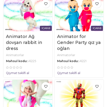
İCARƏ
İCARƏ
Animator Ağ
Animator for
dovşan rabbit in
Gender Party qız ya
dress
oğlan
Animatorlar
Animatorlar
Məhsul kodu:
A1225
Məhsul kodu:
A1221
Qiymət təklifi al
Qiymət təklifi al