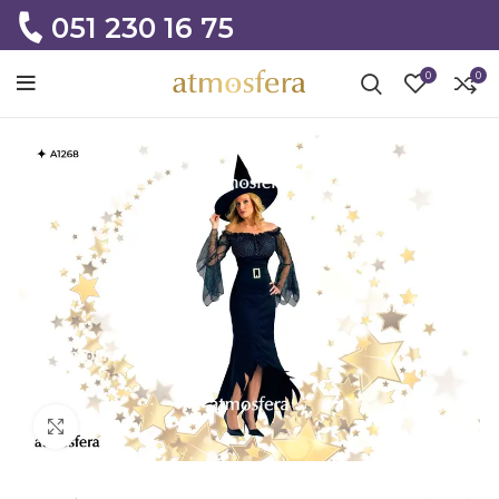
051 230 16 75
0
0
Click to enlarge