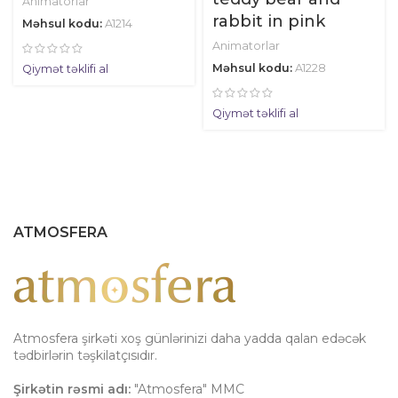
Animatorlar
rabbit in pink
Məhsul kodu:
A1214
Animatorlar
Məhsul kodu:
A1228
Qiymət təklifi al
Qiymət təklifi al
ATMOSFERA
Atmosfera şirkəti xoş günlərinizi daha yadda qalan edəcək
tədbirlərin təşkilatçısıdır.
Şirkətin rəsmi adı:
"Atmosfera" MMC