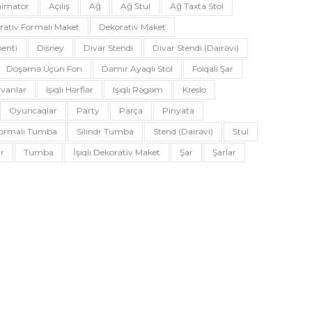
imator
Açılış
Ağ
Ağ Stul
Ağ Taxta Stol
rativ Formalı Maket
Dekorativ Maket
enti
Disney
Divar Stendi
Divar Stendi (dairəvi)
Döşəmə Üçün Fon
Dəmir Ayaqlı Stol
Folqalı Şar
vanlar
Işıqlı Hərflər
Işıqlı Rəgəm
Kreslo
Oyuncaqlar
Party
Parça
Pinyata
 Formalı Tumba
Silindr Tumba
Stend (dairəvi)
Stul
r
Tumba
İşıqlı Dekorativ Maket
Şar
Şarlar