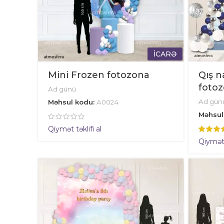
İCARƏ
Mini Frozen fotozona
Qış n
foto
Ad günü
Ad gün
Məhsul kodu:
A0024
Məhsul
Qiymət təklifi al
Qiymət t