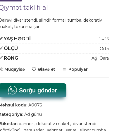
Qiymət təklifi al
Dairəvi divar stendi, silindir formalı tumba, dekorativ
maket, toxunma şar
✅
YAŞ HƏDDI
1→15
✅
ÖLÇÜ
Orta
✅
RƏNG
Ağ
,
Qara
Müqayisə
Əlavə et
Populyar
Sorğu göndər
Məhsul kodu:
A0075
Kateqoriya:
Ad günü
Etiketlər:
banner
,
dekorativ maket
,
divar stendi
(dördkünc)
,
qara şarlar
,
şahmat
,
şarlar
,
silindr tumba