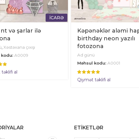
İCARƏ
ant və şarlar ilə
Kəpənəklər aləmi ha
zona
birthday neon yazılı
fotozona
ü
,
Xəstəxana çıxışı
Ad günü
 kodu:
A0009
Məhsul kodu:
A0001
əklifi al
Qiymət təklifi al
RIYALAR
ETIKETLƏR