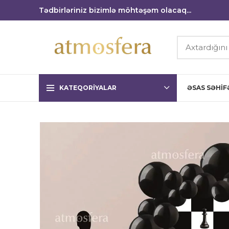
Tədbirləriniz bizimlə möhtəşəm olacaq...
KATEQORIYALAR
ƏSAS SƏHIF