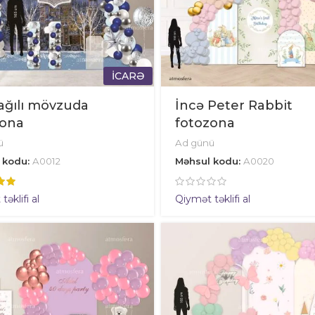
İCARƏ
ağılı mövzuda
İncə Peter Rabbit
zona
fotozona
ü
Ad günü
 kodu:
A0012
Məhsul kodu:
A0020
əklifi al
Qiymət təklifi al