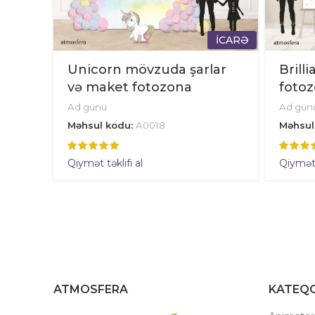
İCARƏ
Unicorn mövzuda şarlar
Brilli
və maket fotozona
foto
Ad günü
Ad gün
Məhsul kodu:
A0018
Məhsul
Qiymət təklifi al
Qiymət t
ATMOSFERA
KATEQO