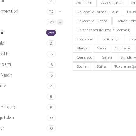
ar
71
Ad Günü
Aksessuarlar
An
ementləri
112
Dekorativ Formalı Fiqur
Deko
Dekorativ Tumba
Dekor Elem
a
329
Divar Stendi (müxtəlif Formalı)
nü
259
Fotozona
Helium Şar
Hey
lar
21
Marvel
Neon
Oturacaq
əklifi
6
Qara Stul
Safari
Silindir
parti
6
Stullar
Süfrə
Toxunma Şa
 Nişan
6
tiv
21
8
na çıxışı
16
utuları
0
ar
0