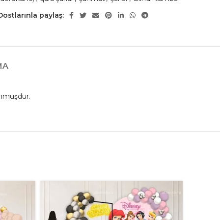
Dostlarınla paylaş:
MA
unmuşdur.