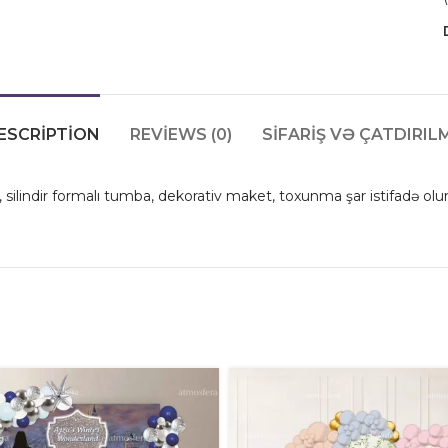
ESCRIPTION
REVIEWS (0)
SIFARIŞ VƏ ÇATDIRIL
, silindir formalı tumba, dekorativ maket, toxunma şar istifadə ol