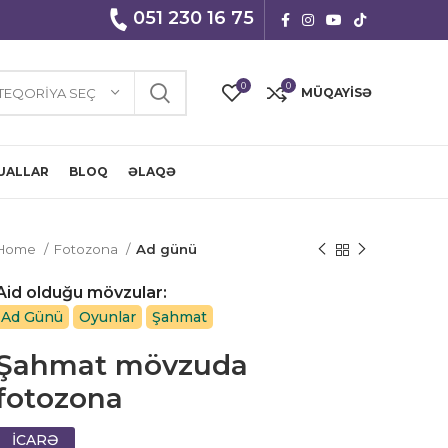
051 230 16 75
0
0
TEQORIYA SEÇ
MÜQAYISƏ
UALLAR
BLOQ
ƏLAQƏ
Home
Fotozona
Ad günü
Aid olduğu mövzular:
Ad Günü
Oyunlar
Şahmat
Şahmat mövzuda
fotozona
İCARƏ