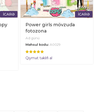
İCARƏ
İCARƏ
ppy
Power girls mövzuda
fotozona
Ad günü
Məhsul kodu:
A0029
Qiymət təklifi al