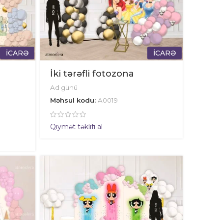
İCARƏ
İCARƏ
İki tərəfli fotozona
Ad günü
Məhsul kodu:
A0019
Qiymət təklifi al