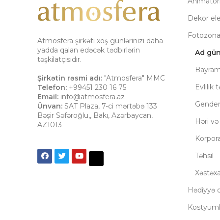
Animatorl
Dekor el
Fotozon
Atmosfera şirkəti xoş günlərinizi daha
yadda qalan edəcək tədbirlərin
Ad gü
təşkilatçısıdır.
Bayram
Şirkətin rəsmi adı:
"Atmosfera" MMC
Evlilik t
Telefon:
+99451 230 16 75
Email:
info@atmosfera.az
Gender 
Ünvan:
SAT Plaza, 7-ci mərtəbə 133
Bəşir Səfəroğlu,
,
Bakı
,
Azərbaycan
,
Həri və
AZ1013
Korpora
Təhsil
Xəstəxa
Hədiyyə q
Kostyuml