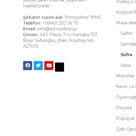
Hədiyyə q
təşkilatçısıdır.
Kostyuml
Şirkətin rəsmi adı:
"Atmosfera" MMC
Masa dek
Telefon:
+99451 230 16 75
Email:
info@atmosfera.az
Salfet
Ünvan:
SAT Plaza, 7-ci mərtəbə 133
Bəşir Səfəroğlu,
,
Bakı
,
Azərbaycan
,
Şamda
AZ1013
Süfrə
Vaza
Mebellər
Neon və İ
Oyuncaql
Pinyata
Populyar 
Qab-Qac