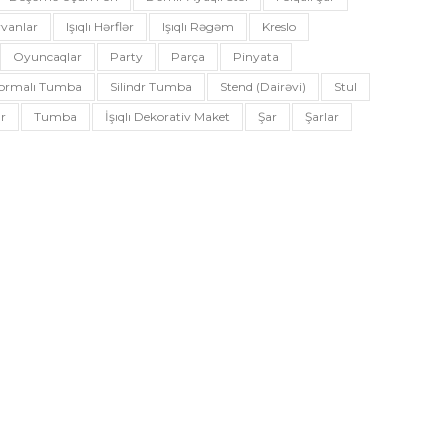
vanlar
Işıqlı Hərflər
Işıqlı Rəgəm
Kreslo
Oyuncaqlar
Party
Parça
Pinyata
 Formalı Tumba
Silindr Tumba
Stend (dairəvi)
Stul
r
Tumba
İşıqlı Dekorativ Maket
Şar
Şarlar