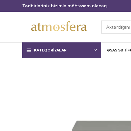
Tədbirləriniz bizimlə möhtəşəm olacaq...
KATEQORIYALAR
ƏSAS SƏHIF