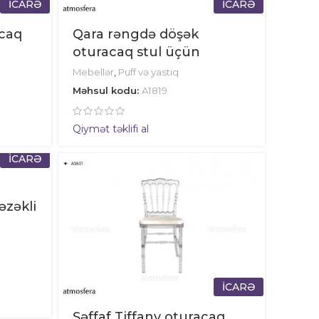
İCARƏ
İCARƏ
acaq
Qara rəngdə döşək
oturacaq stul üçün
Mebellər
,
Puff və yastıq
Məhsul kodu:
A1819
Qiymət təklifi al
İCARƏ
əzəkli
İCARƏ
Şəffaf Tiffany oturacaq