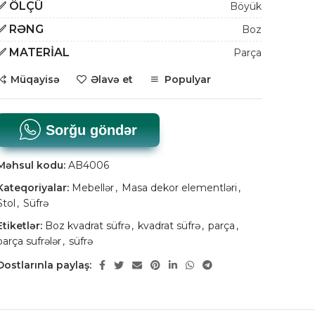
✅
ÖLÇÜ
Böyük
✅
RƏNG
Boz
✅
MATERIAL
Parça
Müqayisə
Əlavə et
Populyar
Sorğu göndər
Məhsul kodu:
AB4006
Kateqoriyalar:
Mebellər
,
Masa dekor elementləri
,
Stol
,
Süfrə
Etiketlər:
Boz kvadrat süfrə
,
kvadrat süfrə
,
parça
,
parça sufrələr
,
süfrə
Dostlarınla paylaş: