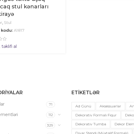
caq stul kənarları
kirayə
r
,
Stul
 kodu:
A1817
əklifi al
RIYALAR
ETIKETLƏR
ar
71
Ad Günü
Aksessuarlar
An
ementləri
112
Dekorativ Formalı Fiqur
Deko
Dekorativ Tumba
Dekor Elem
a
329
Divar Stendi (müxtəlif Formalı)