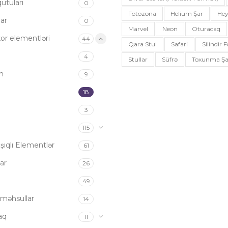
utuları
0
Fotozona
Helium Şar
Hey
ar
0
Marvel
Neon
Oturacaq
or elementləri
44
Qara Stul
Safari
Silindir
4
Stullar
Süfrə
Toxunma Şa
n
9
18
3
115
şıqlı Elementlər
61
ar
26
49
məhsullar
14
aq
11