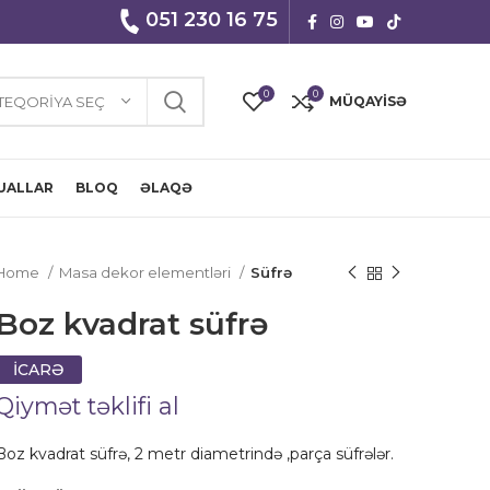
051 230 16 75
0
0
TEQORIYA SEÇ
MÜQAYISƏ
UALLAR
BLOQ
ƏLAQƏ
Home
Masa dekor elementləri
Süfrə
Boz kvadrat süfrə
İCARƏ
Qiymət təklifi al
Boz kvadrat süfrə, 2 metr diametrində ,parça süfrələr.