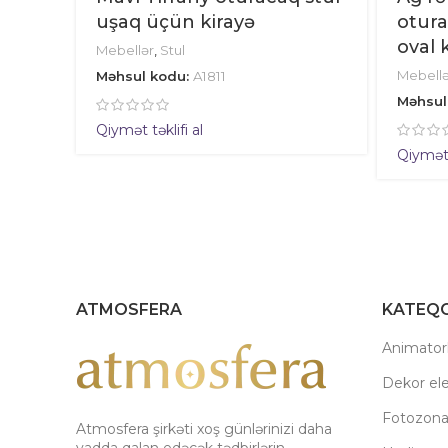
uşaq üçün kirayə
otura
oval 
Mebellər
,
Stul
Mebellə
Məhsul kodu:
A1811
Məhsul
Qiymət təklifi al
Qiymət t
ATMOSFERA
KATEQO
Animatorl
Dekor el
Fotozon
Atmosfera şirkəti xoş günlərinizi daha
yadda qalan edəcək tədbirlərin