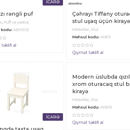
İCARƏ
zı rəngli puf
Çəhrayı Tiffany otur
stul uşaq üçün kirayə
r
,
Puff və yastıq
Mebellər
,
Stul
 kodu:
AB0002
Məhsul kodu:
A1815
əklifi al
Qiymət təklifi al
Modern üslubda qızıl
xrom oturacaq stul b
kirayə
Mebellər
,
Stul
Məhsul kodu:
A1809
İCARƏ
Qiymət təklifi al
ngdə taxta uşaq