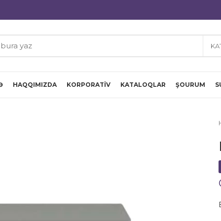
KA
Ə
HAQQIMIZDA
KORPORATIV
KATALOQLAR
ŞOURUM
S