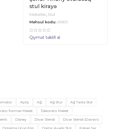
stul kirayə
Mebellər
,
Stul
Məhsul kodu:
A1801
Qiymət təklifi al
imator
Açılış
Ağ
Ağ Stul
Ağ Taxta Stol
rativ Formalı Maket
Dekorativ Maket
enti
Disney
Divar Stendi
Divar Stendi (dairəvi)
Döşəmə Üçün Fon
Dəmir Ayaqlı Stol
Folqalı Şar