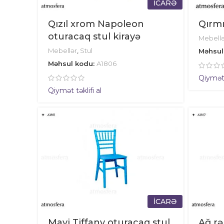
İCARƏ
Qızıl xrom Napoleon
Qırmı
oturacaq stul kirayə
Mebellə
Mebellər
,
Stul
Məhsul
Məhsul kodu:
A1806
Qiymət t
Qiymət təklifi al
İCARƏ
Mavi Tiffany oturacaq stul
Ağ rə