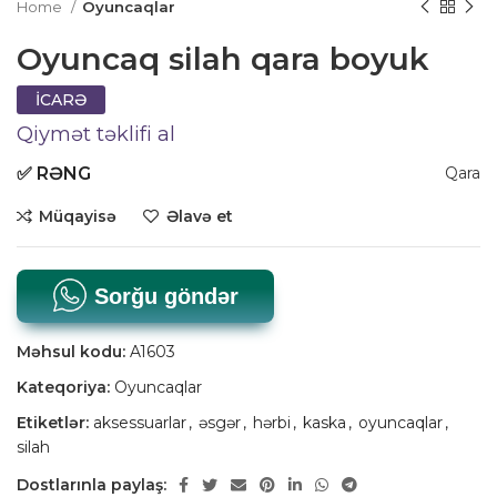
Home
Oyuncaqlar
Oyuncaq silah qara boyuk
İCARƏ
Qiymət təklifi al
✅
RƏNG
Qara
Müqayisə
Əlavə et
Sorğu göndər
Məhsul kodu:
A1603
Kateqoriya:
Oyuncaqlar
Etiketlər:
aksessuarlar
,
əsgər
,
hərbi
,
kaska
,
oyuncaqlar
,
silah
Dostlarınla paylaş: