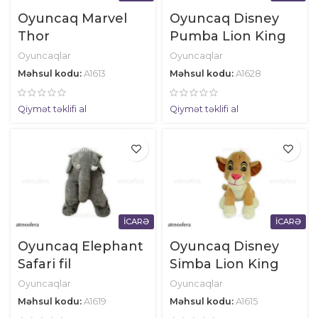
Oyuncaq Marvel
Oyuncaq Disney
Thor
Pumba Lion King
Oyuncaqlar
Oyuncaqlar
Məhsul kodu:
A1613
Məhsul kodu:
A1628
Qiymət təklifi al
Qiymət təklifi al
İCARƏ
İCARƏ
Oyuncaq Elephant
Oyuncaq Disney
Safari fil
Simba Lion King
Oyuncaqlar
Oyuncaqlar
Məhsul kodu:
A1619
Məhsul kodu:
A1615