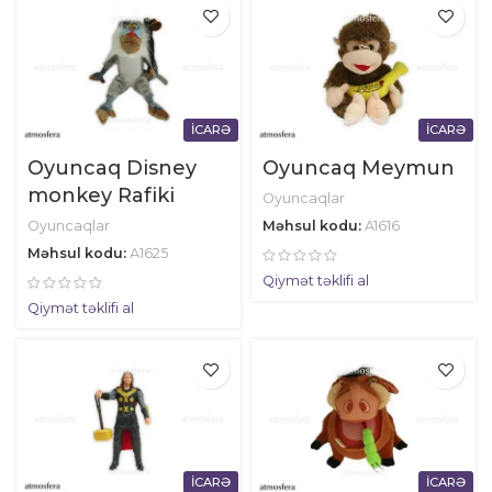
İCARƏ
İCARƏ
Oyuncaq Disney
Oyuncaq Meymun
monkey Rafiki
Oyuncaqlar
Oyuncaqlar
Məhsul kodu:
A1616
Məhsul kodu:
А1625
Qiymət təklifi al
Qiymət təklifi al
İCARƏ
İCARƏ