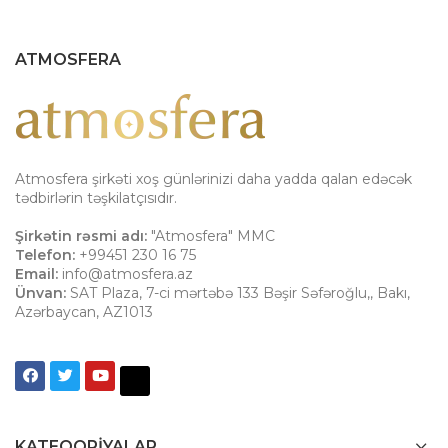
ATMOSFERA
Atmosfera şirkəti xoş günlərinizi daha yadda qalan edəcək
tədbirlərin təşkilatçısıdır.
Şirkətin rəsmi adı:
"Atmosfera" MMC
Telefon:
+99451 230 16 75
Email:
info@atmosfera.az
Ünvan:
SAT Plaza, 7-ci mərtəbə 133 Bəşir Səfəroğlu,
,
Bakı
,
Azərbaycan
,
AZ1013
KATEQORIYALAR