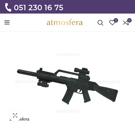
051 230 16 75
0
0
Click to enlarge