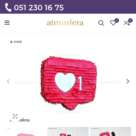
051 230 16 75
0
0
Click to enlarge