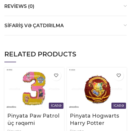
REVIEWS (0)
SIFARIŞ VƏ ÇATDIRILMA
RELATED PRODUCTS
İCARƏ
İCARƏ
Pinyata Paw Patrol
Pinyata Hogwarts
üç rəqəmi
Harry Potter