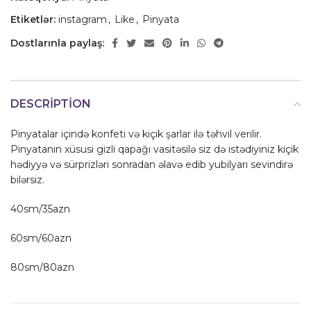
Etiketlər:
instagram
,
Like
,
Pinyata
Dostlarınla paylaş:
DESCRIPTION
Pinyatalar içində konfeti və kiçik şarlar ilə təhvil verilir.
Pinyatanın xüsusi gizli qapağı vasitəsilə siz də istədiyiniz kiçik
hədiyyə və sürprizləri sonradan əlavə edib yubilyarı sevindirə
bilərsiz.
40sm/35azn
60sm/60azn
80sm/80azn