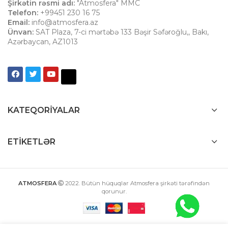
Şirkətin rəsmi adı:
"Atmosfera" MMC
Telefon:
+99451 230 16 75
Email:
info@atmosfera.az
Ünvan:
SAT Plaza, 7-ci mərtəbə 133 Bəşir Səfəroğlu,
,
Bakı
,
Azərbaycan
,
AZ1013
KATEQORIYALAR
ETIKETLƏR
ATMOSFERA
2022
. Bütün hüquqlar Atmosfera şirkəti tərəfindən
qorunur.