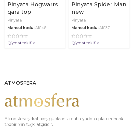
Pinyata Hogwarts
Pinyata Spider Man
qara top
new
Pinyata
Pinyata
Məhsul kodu:
A1048
Məhsul kodu:
A1037
Qiymət təklifi al
Qiymət təklifi al
ATMOSFERA
Atmosfera şirkəti xoş günlərinizi daha yadda qalan edəcək
tədbirlərin təşkilatçısıdır.