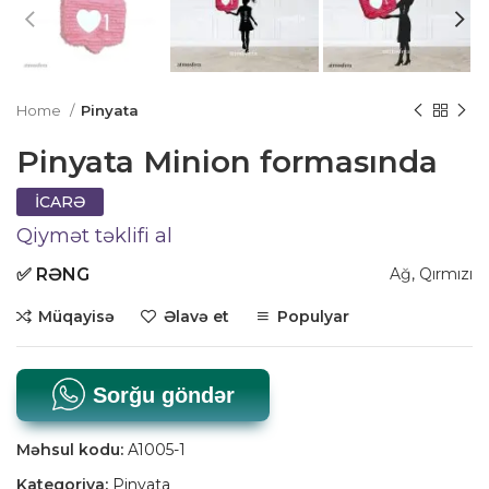
Home
Pinyata
Pinyata Minion formasında
İCARƏ
Qiymət təklifi al
✅
RƏNG
Ağ
,
Qırmızı
Müqayisə
Əlavə et
Populyar
Sorğu göndər
Məhsul kodu:
A1005-1
Kateqoriya:
Pinyata