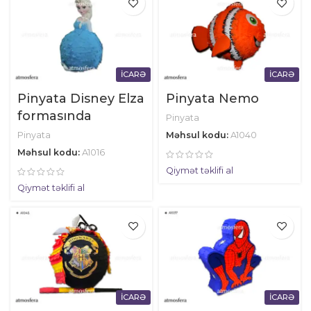
İCARƏ
İCARƏ
Pinyata Disney Elza
Pinyata Nemo
formasında
Pinyata
Pinyata
Məhsul kodu:
A1040
Məhsul kodu:
A1016
Qiymət təklifi al
Qiymət təklifi al
İCARƏ
İCARƏ