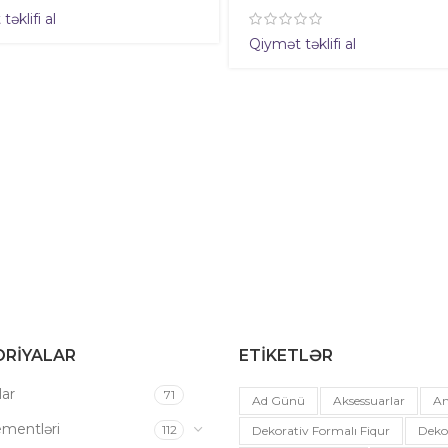
əklifi al
Qiymət təklifi al
RIYALAR
ETIKETLƏR
ar
71
Ad Günü
Aksessuarlar
An
ementləri
112
Dekorativ Formalı Fiqur
Deko