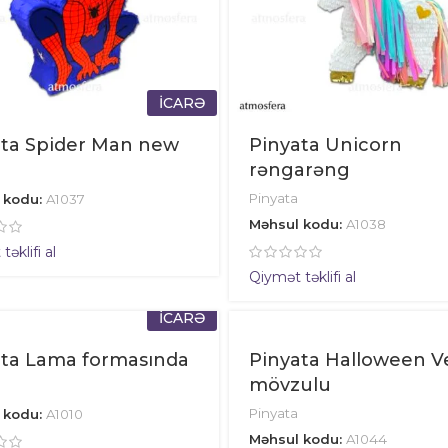
İCARƏ
ata Spider Man new
Pinyata Unicorn
rəngarəng
Pinyata
 kodu:
A1037
Məhsul kodu:
A1038
əklifi al
Qiymət təklifi al
İCARƏ
ata Lama formasında
Pinyata Halloween 
mövzulu
Pinyata
 kodu:
A1010
Məhsul kodu:
A1044