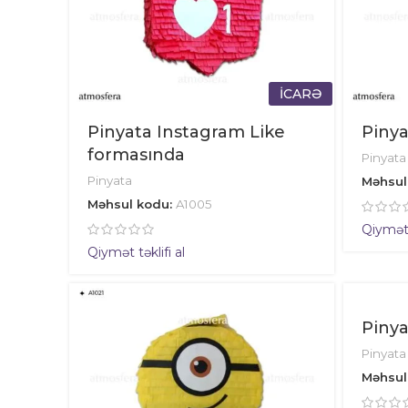
İCARƏ
Pinyata Instagram Like
Piny
formasında
Pinyata
Pinyata
Məhsul
Məhsul kodu:
A1005
Qiymət t
Qiymət təklifi al
Piny
Pinyata
Məhsul