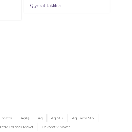
Qiymət təklifi al
imator
Açılış
Ağ
Ağ Stul
Ağ Taxta Stol
rativ Formalı Maket
Dekorativ Maket