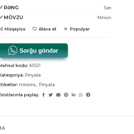
✅
RƏNG
Sarı
✅
MÖVZU
Minion
Müqayisə
Əlavə et
Populyar
Sorğu göndər
Məhsul kodu:
A1021
Kateqoriya:
Pinyata
Etiketlər:
minions
,
Pinyata
Dostlarınla paylaş:
MA