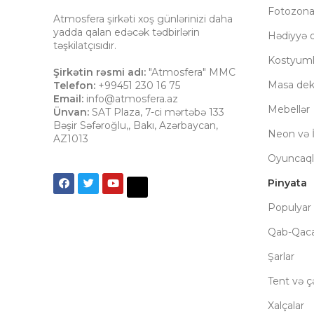
Fotozon
Atmosfera şirkəti xoş günlərinizi daha
yadda qalan edəcək tədbirlərin
Hədiyyə q
təşkilatçısıdır.
Kostyuml
Şirkətin rəsmi adı:
"Atmosfera" MMC
Masa dek
Telefon:
+99451 230 16 75
Email:
info@atmosfera.az
Mebellər
Ünvan:
SAT Plaza, 7-ci mərtəbə 133
Bəşir Səfəroğlu,
,
Bakı
,
Azərbaycan
,
Neon və İ
AZ1013
Oyuncaql
Pinyata
Populyar 
Qab-Qac
Şarlar
Tent və çə
Xalçalar