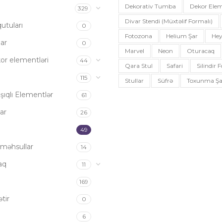
Dekorativ Tumba
Dekor Elem
a
329
Divar Stendi (müxtəlif Formalı)
utuları
0
Fotozona
Helium Şar
Hey
ar
0
Marvel
Neon
Oturacaq
or elementləri
44
Qara Stul
Safari
Silindir
115
Stullar
Süfrə
Toxunma Şa
şıqlı Elementlər
61
ar
26
49
məhsullar
14
aq
11
169
tir
0
6