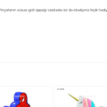
r. Pinyatanın xüsusi gizli qapağı vasitəsilə siz də istədiyiniz kiçik hə