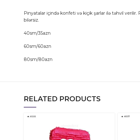
Pinyatalar içində konfeti və kiçik şarlar ilə təhvil verili
bilərsiz.
40sm/35azn
60sm/60azn
80sm/80azn
RELATED PRODUCTS