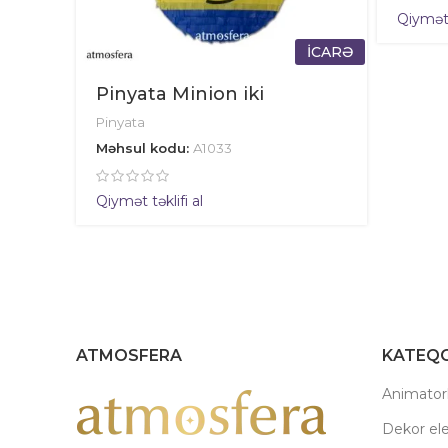
Qiymət t
İCARƏ
Pinyata Minion iki
Pinyata
Məhsul kodu:
A1033
Qiymət təklifi al
ATMOSFERA
KATEQO
Animatorl
Dekor el