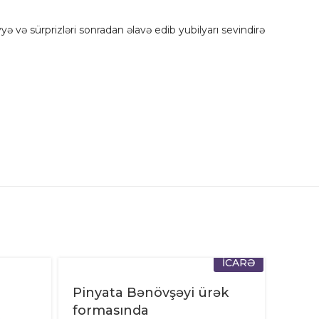
diyyə və sürprizləri sonradan əlavə edib yubilyarı sevindirə
İCARƏ
Pinyata Bənövşəyi ürək
formasında