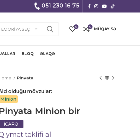
051 230 16 75
0
0
TEQORIYA SEÇ
MÜQAYISƏ
UALLAR
BLOQ
ƏLAQƏ
Home
Pinyata
Aid olduğu mövzular:
Minion
Pinyata Minion bir
İCARƏ
Qiymət təklifi al