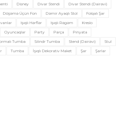
enti
Disney
Divar Stendi
Divar Stendi (dairəvi)
Döşəmə Üçün Fon
Dəmir Ayaqlı Stol
Folqalı Şar
vanlar
Işıqlı Hərflər
Işıqlı Rəgəm
Kreslo
Oyuncaqlar
Party
Parça
Pinyata
 Formalı Tumba
Silindr Tumba
Stend (dairəvi)
Stul
r
Tumba
İşıqlı Dekorativ Maket
Şar
Şarlar