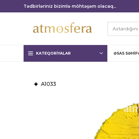
Tədbirləriniz bizimlə möhtəşəm olacaq...
KATEQORIYALAR
ƏSAS SƏHIF