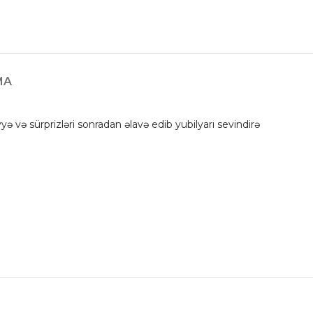
MA
diyyə və sürprizləri sonradan əlavə edib yubilyarı sevindirə