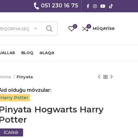
051 230 16 75
0
0
TEQORIYA SEÇ
MÜQAYISƏ
UALLAR
BLOQ
ƏLAQƏ
Home
Pinyata
Aid olduğu mövzular:
Harry Potter
Pinyata Hogwarts Harry
Potter
İCARƏ