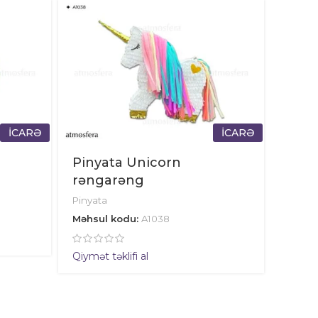
İCARƏ
İCARƏ
Pinyata Unicorn
rəngarəng
Pinyata
Məhsul kodu:
A1038
Qiymət təklifi al