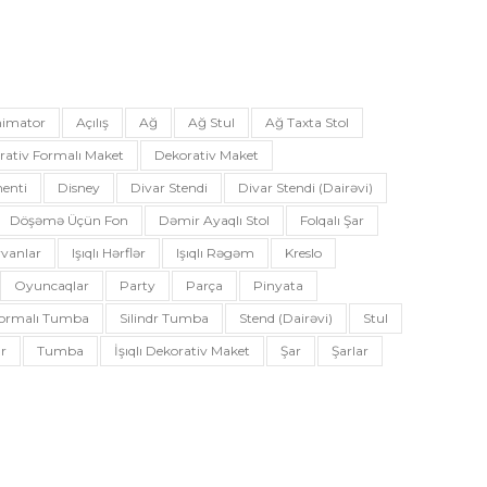
imator
Açılış
Ağ
Ağ Stul
Ağ Taxta Stol
rativ Formalı Maket
Dekorativ Maket
enti
Disney
Divar Stendi
Divar Stendi (dairəvi)
Döşəmə Üçün Fon
Dəmir Ayaqlı Stol
Folqalı Şar
vanlar
Işıqlı Hərflər
Işıqlı Rəgəm
Kreslo
Oyuncaqlar
Party
Parça
Pinyata
 Formalı Tumba
Silindr Tumba
Stend (dairəvi)
Stul
r
Tumba
İşıqlı Dekorativ Maket
Şar
Şarlar