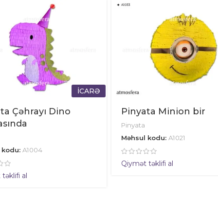
İCARƏ
ta Çəhrayı Dino
Pinyata Minion bir
asında
Pinyata
Məhsul kodu:
A1021
 kodu:
A1004
Qiymət təklifi al
əklifi al