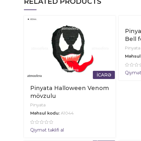
RELATED PRODUCTS
Pinya
Bell 
Pinyata
Məhsul
Qiymət t
İCARƏ
Pinyata Halloween Venom
mövzulu
Pinyata
Məhsul kodu:
A1044
Qiymət təklifi al