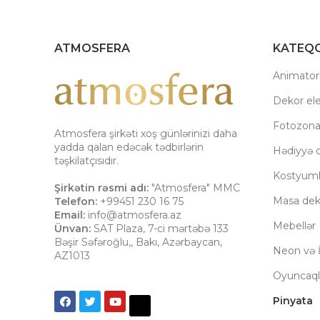
ATMOSFERA
KATEQO
Animatorl
Dekor el
Fotozon
Atmosfera şirkəti xoş günlərinizi daha
yadda qalan edəcək tədbirlərin
Hədiyyə q
təşkilatçısıdır.
Kostyuml
Şirkətin rəsmi adı:
"Atmosfera" MMC
Masa dek
Telefon:
+99451 230 16 75
Email:
info@atmosfera.az
Mebellər
Ünvan:
SAT Plaza, 7-ci mərtəbə 133
Bəşir Səfəroğlu,
,
Bakı
,
Azərbaycan
,
Neon və İ
AZ1013
Oyuncaql
Pinyata