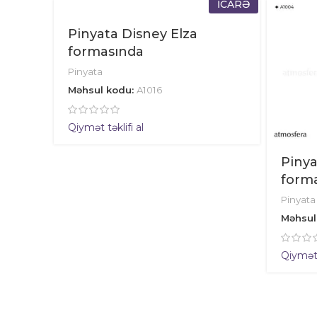
İCARƏ
Pinyata Disney Elza
formasında
Pinyata
Məhsul kodu:
A1016
Qiymət təklifi al
Pinya
form
Pinyata
Məhsul
Qiymət t