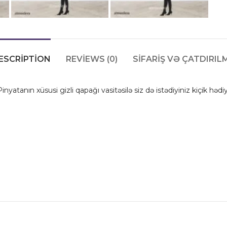
ESCRIPTION
REVIEWS (0)
SIFARIŞ VƏ ÇATDIRIL
r. Pinyatanın xüsusi gizli qapağı vasitəsilə siz də istədiyiniz kiçik hə