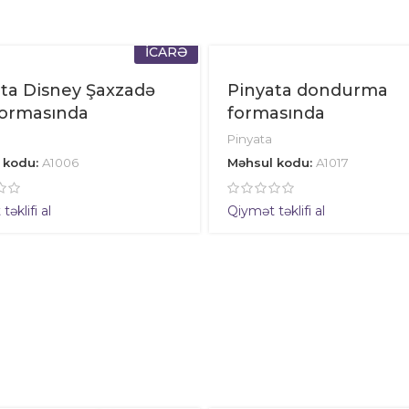
İCARƏ
ta Disney Şaxzadə
Pinyata dondurma
formasında
formasında
Pinyata
 kodu:
A1006
Məhsul kodu:
A1017
əklifi al
Qiymət təklifi al