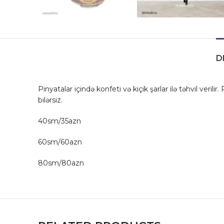
D
Pinyatalar içində konfeti və kiçik şarlar ilə təhvil verili
bilərsiz.
40sm/35azn
60sm/60azn
80sm/80azn