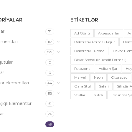
RIYALAR
ETIKETLƏR
ar
71
Ad Günü
Aksessuarlar
An
ementləri
112
Dekorativ Formalı Fiqur
Deko
Dekorativ Tumba
Dekor Elem
a
329
Divar Stendi (müxtəlif Formalı)
utuları
0
Fotozona
Helium Şar
Hey
ar
0
Marvel
Neon
Oturacaq
or elementləri
44
Qara Stul
Safari
Silindir
115
Stullar
Süfrə
Toxunma Şa
şıqlı Elementlər
61
ar
26
49