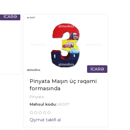
İCARƏ
İCARƏ
Pinyata Maşın üç rəqəmi
formasında
Pinyata
Məhsul kodu:
A1007
Qiymət təklifi al