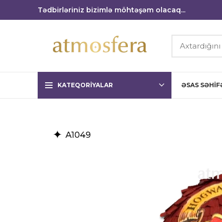
Tədbirləriniz bizimlə möhtəşəm olacaq...
KATEQORIYALAR
ƏSAS SƏHIF