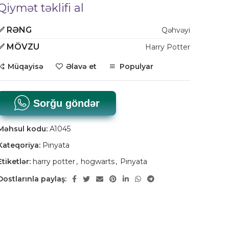
Qiymət təklifi al
✅
RƏNG
Qəhvəyi
✅
MÖVZU
Harry Potter
Müqayisə
Əlavə et
Populyar
Sorğu göndər
Məhsul kodu:
A1045
Kateqoriya:
Pinyata
Etiketlər:
harry potter
,
hogwarts
,
Pinyata
Dostlarınla paylaş: