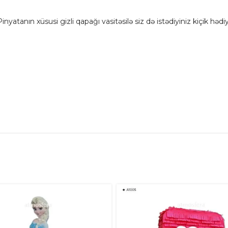
r. Pinyatanın xüsusi gizli qapağı vasitəsilə siz də istədiyiniz kiçik hə