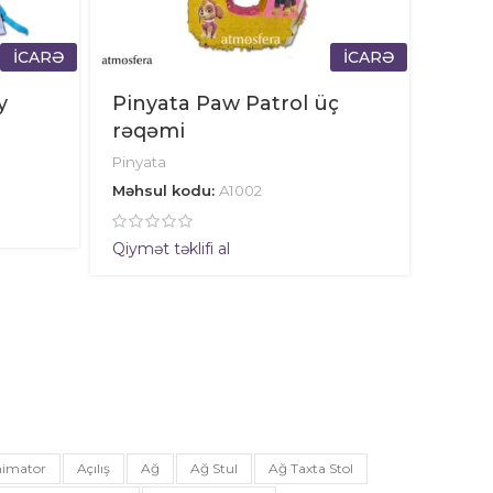
İCARƏ
İCARƏ
y
Pinyata Paw Patrol üç
rəqəmi
Pinyata
Məhsul kodu:
A1002
Qiymət təklifi al
imator
Açılış
Ağ
Ağ Stul
Ağ Taxta Stol