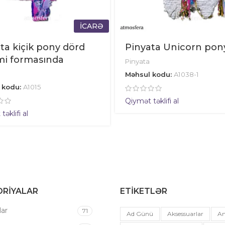
İCARƏ
ta kiçik pony dörd
Pinyata Unicorn pon
mi formasında
Pinyata
Məhsul kodu:
A1038-1
 kodu:
A1015
Qiymət təklifi al
əklifi al
RIYALAR
ETIKETLƏR
ar
71
Ad Günü
Aksessuarlar
An