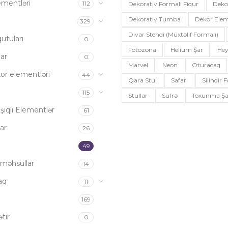
ementləri
112
Dekorativ Formalı Fiqur
Deko
Dekorativ Tumba
Dekor Elem
a
329
Divar Stendi (müxtəlif Formalı)
utuları
0
Fotozona
Helium Şar
Hey
ar
0
Marvel
Neon
Oturacaq
or elementləri
44
Qara Stul
Safari
Silindir
115
Stullar
Süfrə
Toxunma Şa
şıqlı Elementlər
61
ar
26
49
məhsullar
14
aq
11
169
tir
0