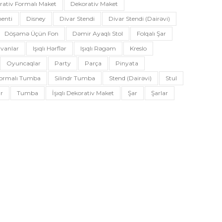
rativ Formalı Maket
Dekorativ Maket
enti
Disney
Divar Stendi
Divar Stendi (dairəvi)
Döşəmə Üçün Fon
Dəmir Ayaqlı Stol
Folqalı Şar
vanlar
Işıqlı Hərflər
Işıqlı Rəgəm
Kreslo
Oyuncaqlar
Party
Parça
Pinyata
 Formalı Tumba
Silindr Tumba
Stend (dairəvi)
Stul
r
Tumba
İşıqlı Dekorativ Maket
Şar
Şarlar