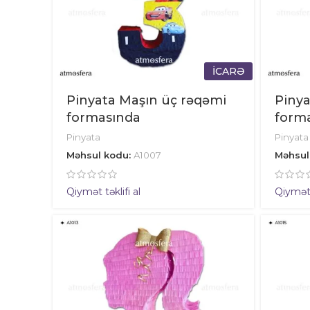
İCARƏ
Pinyata Maşın üç rəqəmi
Pinya
formasında
form
Pinyata
Pinyata
Məhsul kodu:
A1007
Məhsul
Qiymət təklifi al
Qiymət t