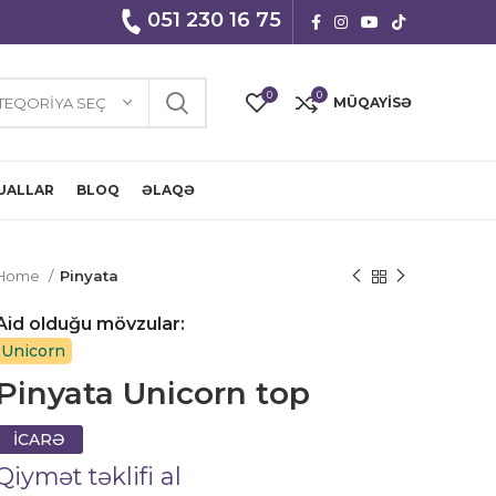
051 230 16 75
0
0
TEQORIYA SEÇ
MÜQAYISƏ
UALLAR
BLOQ
ƏLAQƏ
Home
Pinyata
Aid olduğu mövzular:
Unicorn
Pinyata Unicorn top
İCARƏ
Qiymət təklifi al