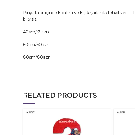
Pinyatalar içində konfeti və kiçik şarlar ilə təhvil verili
bilərsiz.
40sm/35azn
60sm/60azn
80sm/80azn
RELATED PRODUCTS