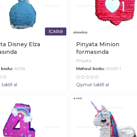
İCARƏ
ta Disney Elza
Pinyata Minion
asında
formasında
Pinyata
 kodu:
A1016
Məhsul kodu:
A1005-1
əklifi al
Qiymət təklifi al