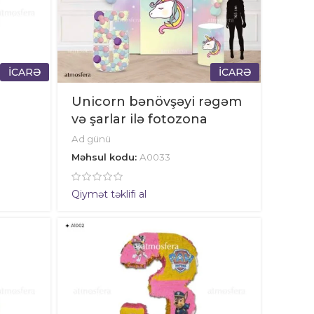
İCARƏ
İCARƏ
Unicorn bənövşəyi rəgəm
və şarlar ilə fotozona
Ad günü
Məhsul kodu:
A0033
Qiymət təklifi al