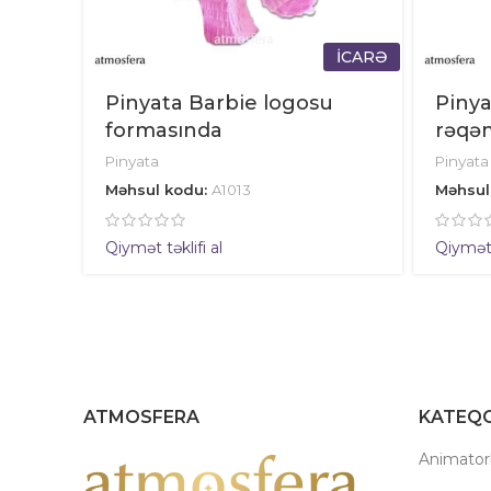
İCARƏ
Pinyata Barbie logosu
Pinya
formasında
rəqə
Pinyata
Pinyata
Məhsul kodu:
A1013
Məhsul
Qiymət təklifi al
Qiymət t
ATMOSFERA
KATEQO
Animatorl