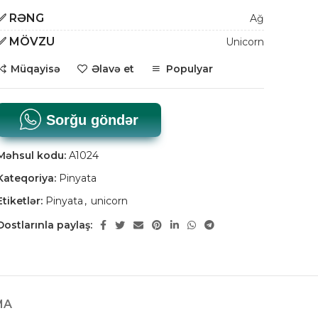
✅
RƏNG
Ağ
✅
MÖVZU
Unicorn
Müqayisə
Əlavə et
Populyar
Sorğu göndər
Məhsul kodu:
A1024
Kateqoriya:
Pinyata
Etiketlər:
Pinyata
,
unicorn
Dostlarınla paylaş:
MA