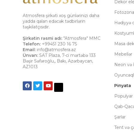
Dekor el
Fotozon
Atmosfera şirkəti xoş günlərinizi daha
yadda qalan edəcək tədbirlərin
Hədiyyə q
təşkilatçısıdır.
Kostyuml
Şirkətin rəsmi adı:
"Atmosfera" MMC
Masa dek
Telefon:
+99451 230 16 75
Email:
info@atmosfera.az
Mebellər
Ünvan:
SAT Plaza, 7-ci mərtəbə 133
Bəşir Səfəroğlu,
,
Bakı
,
Azərbaycan
,
Neon və İ
AZ1013
Oyuncaql
Pinyata
Populyar 
Qab-Qac
Şarlar
Tent və çə