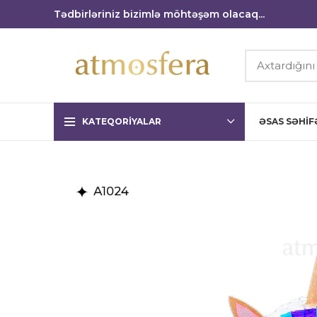
Tədbirləriniz bizimlə möhtəşəm olacaq...
KATEQORIYALAR
ƏSAS SƏHIF