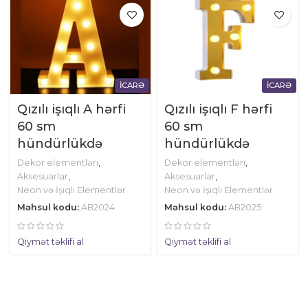
İCARƏ
İCARƏ
Qızılı işıqlı A hərfi
Qızılı işıqlı F hərfi
60 sm
60 sm
hündürlükdə
hündürlükdə
Dekor elementləri
,
Dekor elementləri
,
Aksesuarlar
,
Aksesuarlar
,
Neon və İşıqlı Elementlər
Neon və İşıqlı Elementlər
Məhsul kodu:
AB2024
Məhsul kodu:
AB2025
Qiymət təklifi al
Qiymət təklifi al