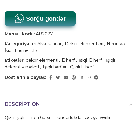
Sorğu göndər
Məhsul kodu:
AB2027
Kateqoriyalar:
Aksesuarlar
,
Dekor elementləri
,
Neon və
İşıqlı Elementlər
Etiketlər:
dekor elementi
,
E herfi
,
İsiqli E herfi
,
İşıqlı
dekorativ maket
,
Işıqlı hərflər
,
Qızılı E herfi
Dostlarınla paylaş:
DESCRIPTION
Qızılı işıqlı E hərfi 60 sm hündürlükdə icarəyə verilir.