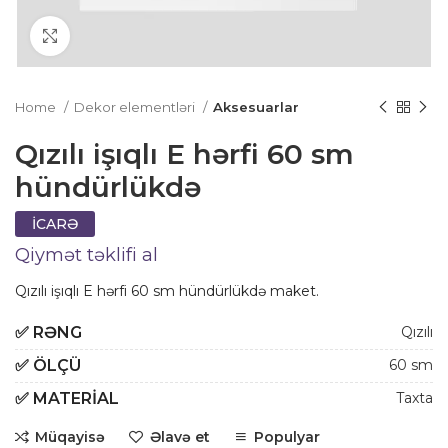
Click to enlarge
Home
Dekor elementləri
Aksesuarlar
Qızılı işıqlı E hərfi 60 sm
hündürlükdə
İCARƏ
Qiymət təklifi al
Qızılı işıqlı E hərfi 60 sm hündürlükdə maket.
✅
RƏNG
Qızılı
✅
ÖLÇÜ
60 sm
✅
MATERIAL
Taxta
Müqayisə
Əlavə et
Populyar