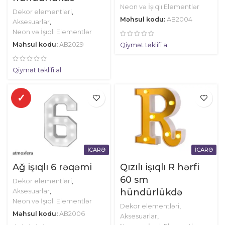
Neon və İşıqlı Elementlər
Dekor elementləri
,
Məhsul kodu:
AB2004
Aksesuarlar
,
Neon və İşıqlı Elementlər
Məhsul kodu:
AB2029
Qiymət təklifi al
Qiymət təklifi al
✓
İCARƏ
İCARƏ
Ağ işıqlı 6 rəqəmi
Qızılı işıqlı R hərfi
60 sm
Dekor elementləri
,
hündürlükdə
Aksesuarlar
,
Neon və İşıqlı Elementlər
Dekor elementləri
,
Məhsul kodu:
AB2006
Aksesuarlar
,