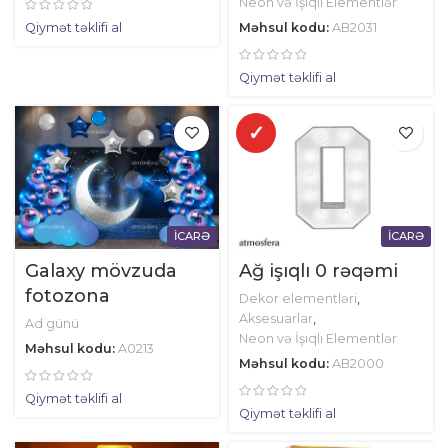
Neon və İşıqlı Elementlər
Məhsul kodu:
AB2031
Qiymət təklifi al
Qiymət təklifi al
✓
İCARƏ
İCARƏ
Galaxy mövzuda
Ağ işıqlı 0 rəqəmi
fotozona
Dekor elementləri
,
Aksesuarlar
,
Ad günü
Neon və İşıqlı Elementlər
Məhsul kodu:
A0213
Məhsul kodu:
AB2000
Qiymət təklifi al
Qiymət təklifi al