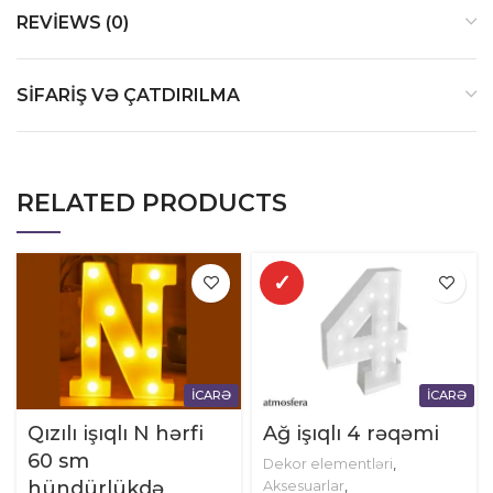
REVIEWS (0)
SIFARIŞ VƏ ÇATDIRILMA
RELATED PRODUCTS
✓
İCARƏ
İCARƏ
Qızılı işıqlı N hərfi
Ağ işıqlı 4 rəqəmi
60 sm
Dekor elementləri
,
hündürlükdə
Aksesuarlar
,