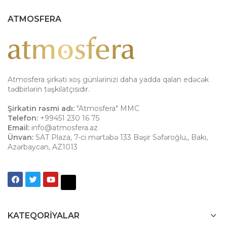
ATMOSFERA
Atmosfera şirkəti xoş günlərinizi daha yadda qalan edəcək
tədbirlərin təşkilatçısıdır.
Şirkətin rəsmi adı:
"Atmosfera" MMC
Telefon:
+99451 230 16 75
Email:
info@atmosfera.az
Ünvan:
SAT Plaza, 7-ci mərtəbə 133 Bəşir Səfəroğlu,
,
Bakı
,
Azərbaycan
,
AZ1013
KATEQORIYALAR